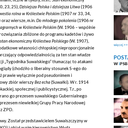
0, 23, 25),
Dzisiejsza Polska i dzisiejsza Litwa
(1906
westia rolna w Królestwie Polskim
(1907 nr 33, 34,
 oraz wiersze, m.in.
Do młodego pokolenia
(1906 nr
 agrarnych w Królestwie Polskim
(W. 1906 – wspólnie
 rozwiązania zbliżone do programu kadetów i żywo
 stan ekonomiczny Królestwa Polskiego
(W. 1907),
więcej
podatkowe własności chłopskiej nieproporcjonalnie
barczający odpowiedzialnością za ten stan władze
POST
cji „Tygodnika Suwalskiego” tłumacząc to atakami
W
i
PSB
glądy (chodziło o liberalny stosunek S-ego do
uż prawie wyłącznie pod pseudonimem i
owy zbiór wierszy
Bez echa
(Suwałki). W r. 1914
ckiej, społecznej i publicystycznej. T.r., po
brano go prezesem suwalskiego Gubernialnego
eprezesem niewielkiej Grupy Pracy Narodowej
 z ZPD.
awy. Został przedstawicielem Suwalszczyzny w
KO) i objął w nim kierownictwo Wydz.