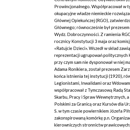
Prowincjonalnego. Współpracował w tym 
okupacyjne władze niemieckie rozwiązał
Głównej Opiekuńczej (RGO), zatwierdzon
Głównego; równocześnie był prezesem 
Wydz. Dobroczynności. Z ramienia RGO 
rocznicy Konstytucji 3 maja oraz komisj
«Ratujcie Dzieci». Wszedł w skład zawią
reprezentacji ugrupowań politycznych Kr
przy czym sam nie dysponował w niej ma
Adama Ronikiera, został prezesem Zar
końca istnienia tej instytucji (1920), 
Legionistami, Inwalidami oraz Wdowami
współpracował z Tymczasową Radą Stan
Skarbu, Pracy i Spraw Wewnętrznych, a
Polskimi za Granicą oraz Kursów dla 
S. w tym czasie powiernikiem Józefa Pił
zakonspirowaną komórkę p.n. Organizacj
kierowniczych stronnictw prawicowych; 