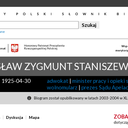
ane
Honorowy Patronat Prezydenta
Wspa
onat
Rzeczypospolitej Polskiej
merytory
SŁAW ZYGMUNT
STANISZEW
-
1925-04-30
adwokat
|
minister pracy i opieki
wolnomularz
|
prezes Sądu Apela
Biogram został opublikowany w latach 2003-2004 w XLII
ZOBA
ń
Dyskusja
Mapa
dotyczą