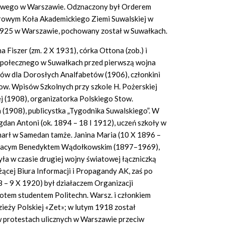
owego w Warszawie. Odznaczony był Orderem
orowym Koła Akademickiego Ziemi Suwalskiej w
 1925 w Warszawie, pochowany został w Suwałkach.
 Fiszer (zm. 2 X 1931), córka Ottona (zob.) i
 społecznego w Suwałkach przed pierwszą wojna
ów dla Dorosłych Analfabetów (1906), członkini
ow. Wpisów Szkolnych przy szkole H. Pożerskiej
j (1908), organizatorka Polskiego Stow.
1908), publicystka „Tygodnika Suwalskiego”. W
ogdan Antoni (ok. 1894 – 18 I 1912), uczeń szkoły w
marł w Samedan tamże. Janina Maria (10 X 1896 –
Ignacym Benedyktem Wądołkowskim (1897–1969),
yła w czasie drugiej wojny światowej łączniczką
ącej Biura Informacji i Propagandy AK, zaś po
8 – 9 X 1920) był działaczem Organizacji
otem studentem Politechn. Warsz. i członkiem
ieży Polskiej «Zet»; w lutym 1918 został
 protestach ulicznych w Warszawie przeciw