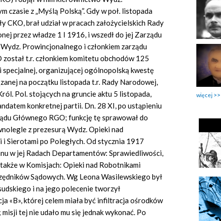
czasie z „Myślą Polską”. Gdy w poł. listopada
y CKO, brał udział w pracach założycielskich Rady
ej przez władze 1 I 1916, i wszedł do jej Zarządu
Wydz. Prowincjonalnego i członkiem zarządu
został t.r. członkiem komitetu obchodów 125
i specjalnej, organizującej ogólnopolską kwestę
zanej na początku listopada t.r. Rady Narodowej,
ól. Pol. stojących na gruncie aktu 5 listopada,
więcej
ndatem konkretnej partii. Dn. 28 XI, po ustąpieniu
ządu Głównego RGO; funkcję tę sprawował do
równolegle z prezesurą Wydz. Opieki nad
 i Sierotami po Poległych. Od stycznia 1917
u w jej Radach Departamentów: Sprawiedliwości,
 także w Komisjach: Opieki nad Robotnikami
Urzędników Sądowych. Wg Leona Wasilewskiego był
sudskiego i na jego polecenie tworzył
a «B», której celem miała być infiltracja ośrodków
misji tej nie udało mu się jednak wykonać. Po