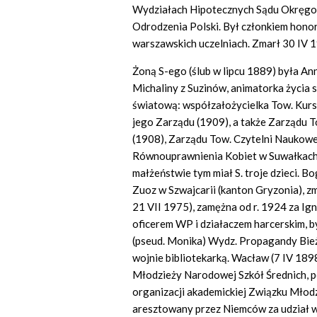
Wydziałach Hipotecznych Sądu Okręg
Odrodzenia Polski. Był członkiem hon
warszawskich uczelniach. Zmarł 30 IV
Żoną S-ego (ślub w lipcu 1889) była Anna
Michaliny z Suzinów, animatorka życia
światową: współzałożycielka Tow. Kurs
jego Zarządu (1909), a także Zarządu T
(1908), Zarządu Tow. Czytelni Naukowe
Równouprawnienia Kobiet w Suwałkach (
małżeństwie tym miał S. troje dzieci. B
Zuoz w Szwajcarii (kanton Gryzonia), z
21 VII 1975), zamężna od r. 1924 za 
oficerem WP i działaczem harcerskim, b
(pseud. Monika) Wydz. Propagandy Bież
wojnie bibliotekarką. Wacław (7 IV 189
Młodzieży Narodowej Szkół Średnich, p
organizacji akademickiej Związku Młodz
aresztowany przez Niemców za udział w