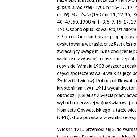
guberni suwalskiej
(1906 nr 15–17, 19, 2
nr 39),
My
i Żydzi
(1907 nr 11, 12,
15), K
40–47, 50, 1908 nr 1–3, 5, 9, 15, 17, 19)
19). Osobno opublikował
Projekt reform
z Piotrem Górskim), pracę propagującą
dyskutowaną w prasie, oraz
Rzut oka na
zwracający uwagę m.in. na obciążenie 
większe niż własności obszarniczej i o
rosyjskie. W maju 1908 odszedł z redak
części społeczeństwa Suwałk na jego po
Żydów i Litwinów). Potem publikował j
kryptonimami. W r. 1911 wydał dwutom
obchodził jubileusz 25-lecia pracy adwoka
wybuchu pierwszej wojny światowej, o
Komitetu Obywatelskiego, a także wic
(GPN), która powstała w wyniku secesji
Wiosną 1915 przeniósł się S. do Warsz
Centralnym Komitecie Obywatelskim (C