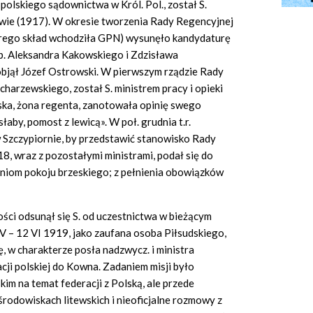
polskiego sądownictwa w Król. Pol., został S.
ie (1917). W okresie tworzenia Rady Regencyjnej
órego skład wchodziła GPN) wysunęło kandydaturę
p. Aleksandra Kakowskiego i Zdzisława
objął Józef Ostrowski. W pierwszym rządzie Rady
harzewskiego, został S. ministrem pracy i opieki
ska, żona regenta, zanotowała opinię swego
łaby, pomost z lewicą». W poł. grudnia t.r.
 Szczypiornie, by przedstawić stanowisko Rady
18, wraz z pozostałymi ministrami, podał się do
eniom pokoju brzeskiego; z pełnienia obowiązków
ści odsunął się S. od uczestnictwa w bieżącym
8 V – 12 VI 1919, jako zaufana osoba Piłsudskiego,
, w charakterze posła nadzwycz. i ministra
ji polskiej do Kowna. Zadaniem misji było
m na temat federacji z Polską, ale przede
odowiskach litewskich i nieoficjalne rozmowy z