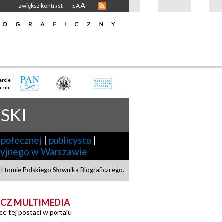
A
zwiększ kontrast
A
A
rcie
czne
SKI
 społecznej
|
publicysta
|
cyjnego w Warszawie
 tomie Polskiego Słownika Biograficznego.
CZ MULTIMEDIA
ce tej postaci w portalu