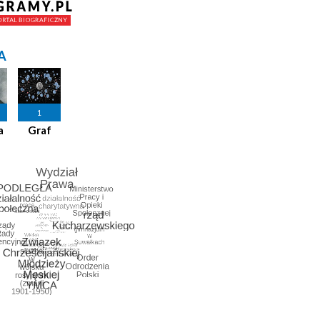
A
1
a
Graf