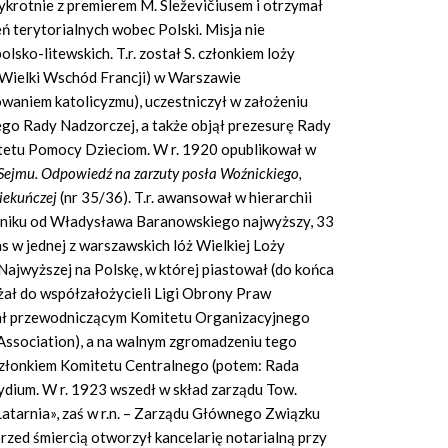
zykrotnie z premierem
M. Sleževičiusem
i otrzymał
ń terytorialnych wobec Polski. Misja nie
sko-litewskich. T.r. został S. członkiem loży
(Wielki Wschód Francji) w Warszawie
kowaniem katolicyzmu), uczestniczył w założeniu
ego Rady Nadzorczej, a także objął prezesurę Rady
etu Pomocy Dzieciom. W r. 1920 opublikował w
 Sejmu. Odpowiedź na zarzuty posła Woźnickiego,
iekuńczej
(nr 35/36). T.r. awansował w hierarchii
erniku od Władysława Baranowskiego najwyższy, 33
s w jednej z warszawskich lóż Wielkiej Loży
Najwyższej na Polskę, w której piastował (do końca
eżał do współzałożycieli Ligi Obrony Praw
ł przewodniczącym Komitetu Organizacyjnego
Association),
a na walnym zgromadzeniu tego
członkiem Komitetu Centralnego (potem: Rada
zydium. W
r.
1923 wszedł w skład zarządu Tow.
Latarnia»,
zaś w r.n. – Zarządu Głównego Związku
przed śmiercią otworzył kancelarię notarialną przy