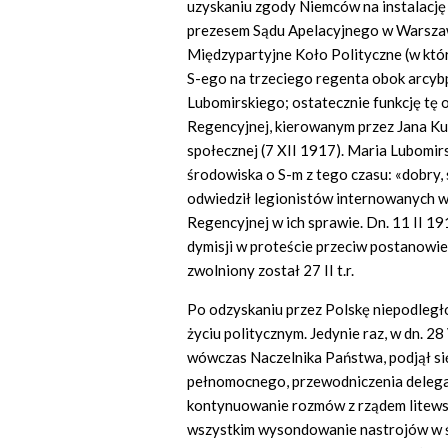
uzyskaniu zgody Niemców na instalację 
prezesem Sądu Apelacyjnego w Warszaw
Międzypartyjne Koło Polityczne (w kt
S-ego na trzeciego regenta obok arcyb
Lubomirskiego; ostatecznie funkcję tę 
Regencyjnej, kierowanym przez Jana Kuc
społecznej (7 XII 1917). Maria Lubomir
środowiska o S-m z tego czasu: «dobry, s
odwiedził legionistów internowanych w
Regencyjnej w ich sprawie. Dn. 11 II 19
dymisji w proteście przeciw postanowi
zwolniony został 27 II t.r.
Po odzyskaniu przez Polskę niepodległo
życiu politycznym. Jedynie raz, w dn. 2
wówczas Naczelnika Państwa, podjął się
pełnomocnego, przewodniczenia delegac
kontynuowanie rozmów z rządem litewski
wszystkim wysondowanie nastrojów w śr