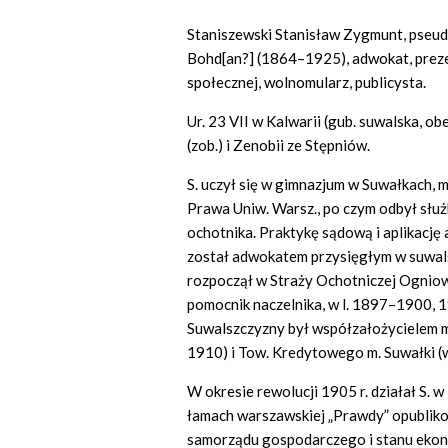
Staniszewski Stanisław Zygmunt, pseud.
Bohd[an?] (1864–1925), adwokat, prezes
społecznej, wolnomularz, publicysta.
Ur. 23 VII w Kalwarii (gub. suwalska, ob
(zob.) i Zenobii ze Stępniów.
S. uczył się w gimnazjum w Suwałkach, 
Prawa Uniw. Warsz., po czym odbył służ
ochotnika. Praktykę sądową i aplikację
został adwokatem przysięgłym w suwal
rozpoczął w Straży Ochotniczej Ogniow
pomocnik naczelnika, w l. 1897–1900, 1
Suwalszczyzny był współzałożycielem m.
1910) i Tow. Kredytowego m. Suwałki (w
W okresie rewolucji 1905 r. działał S. 
łamach warszawskiej „Prawdy” opublikow
samorządu gospodarczego i stanu ekon