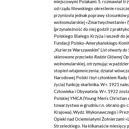
miejscowymi Polakami. S. rozmawiał tr
od rządu litewskiego określenie roszcze
przyniosła jednak poprawy stosunków pol
wolnomularskiej
«Zmartwychwstanie»
(przynależność do niej godził z prakty
Polskiego Białego Krzyża i wszedł do j
Fundacji Polsko-Amerykańskiego Komit
„Kurierze Warszawskim”
List otwarty do
skierowane przeciwko Radzie Głównej Op
wolnomularskiej, otrzymując w paździ
stopień wtajemniczenia; działał wówcza
Narodowej Polski i był członkiem Rady 
życia) funkcję skarbnika. W r. 1921 nal
Człowieka i Obywatela. W
r.
1922 zosta
Polskiej YMCA (Young
Men’s
Christian
towarzystwa w grudniu r.n. obrano go 
Krajowa), Wydz. Wykonawczego i Pre
Opieki nad Ociemniałymi Żołnierzami
«
Strzeleckiego. Na kilkanaście miesięcy 