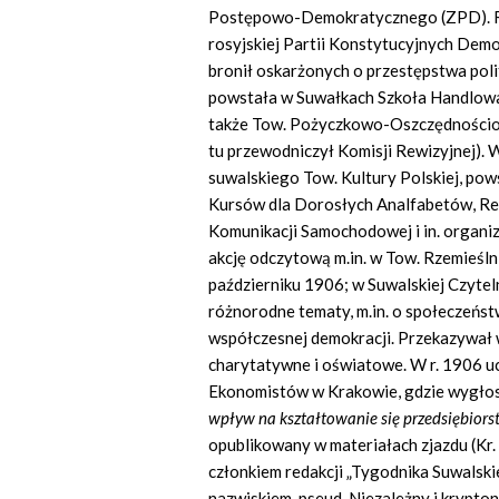
Postępowo-Demokratycznego (ZPD). Re
rosyjskiej Partii Konstytucyjnych Dem
bronił oskarżonych o przestępstwa poli
powstała w Suwałkach Szkoła Handlowa 
także Tow. Pożyczkowo-Oszczędnościo
tu przewodniczył Komisji Rewizyjnej). 
suwalskiego Tow. Kultury Polskiej, pow
Kursów dla Dorosłych Analfabetów, Re
Komunikacji Samochodowej i in. organi
akcję odczytową m.in. w Tow. Rzemieślni
październiku 1906; w Suwalskiej Czyte
różnorodne tematy, m.in. o społeczeństw
współczesnej demokracji. Przekazywał w
charytatywne i oświatowe. W r. 1906 uc
Ekonomistów w Krakowie, gdzie wygłos
wpływ na kształtowanie się przedsiębior
opublikowany w materiałach zjazdu (Kr. 
członkiem redakcji „Tygodnika Suwalsk
nazwiskiem, pseud. Niezależny i kryptoni