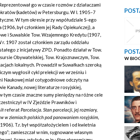
prezentował go w czasie rozmów z działaczami
POST
okratów (kadetów) w Petersburgu. W l. 1905–7
tyczne. W tym okresie przy współudziale S-ego
(1906, był członkiem jej Rady Opiekuńczej), a
we i Suwalskie Tow. Wzajemnego Kredytu (1907,
W r. 1907 został członkiem zarządu oddziału
stałego z inicjatywy ZPD. Ponadto działał w Tow.
POST
sursie Obywatelskiej, Tow. Krajoznawczym, Tow.
W BIO
zacjach lokalnych. Prowadził w Suwałkach szeroką
czym wygłosił cykl prelekcji we wrześniu i
lni Naukowej miał cotygodniowe odczyty na
ie Kanady, nowej literaturze rosyjskiej,
 tym czasie znaczne sumy pieniędzy na różne cele
zestniczył w IV Zjeździe Prawników i
ił referat
Parcelacja. Stan parcelacji, jej rozmiary,
stw w ziemiach polskich pod panowaniem rosyjskim,
1906). T.r. był współzałożycielem i od kwietnia
iego”; zamieszczał w nim, sygnowane własnym
mami, liczne artykuły, m.in.:
Stan ekonomiczny