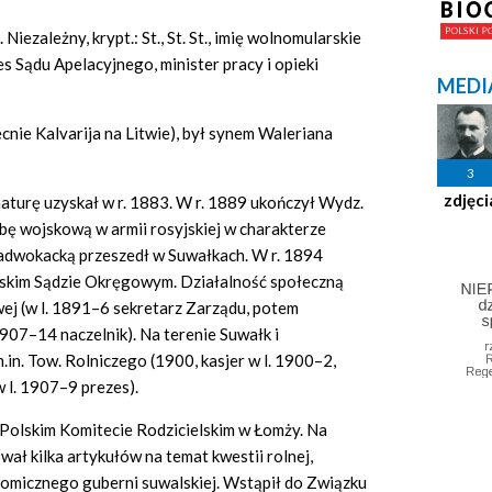
 Niezależny, krypt.:
St., St. St.,
imię wolnomularskie
 Sądu Apelacyjnego, minister pracy i opieki
MEDI
ecnie
Kalvarija
na Litwie), był synem Waleriana
3
zdjęci
maturę uzyskał w r. 1883. W r. 1889 ukończył Wydz.
bę wojskową w armii rosyjskiej w charakterze
 adwokacką przeszedł w Suwałkach. W r. 1894
skim Sądzie Okręgowym. Działalność społeczną
ej (w l. 1891–6 sekretarz Zarządu, potem
907–14 naczelnik). Na terenie Suwałk i
in. Tow. Rolniczego (1900, kasjer w l. 1900–2,
 l. 1907–9 prezes).
w Polskim Komitecie Rodzicielskim w Łomży. Na
ał kilka artykułów na temat kwestii rolnej,
omicznego guberni suwalskiej. Wstąpił do Związku