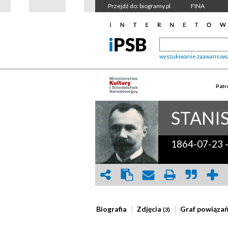
Przejdź do: biogramy.pl
FINA
wyszukiwanie zaawansow
Patr
STANI
1864-07-23
Biografia
Zdjęcia
Graf powiąza
(3)