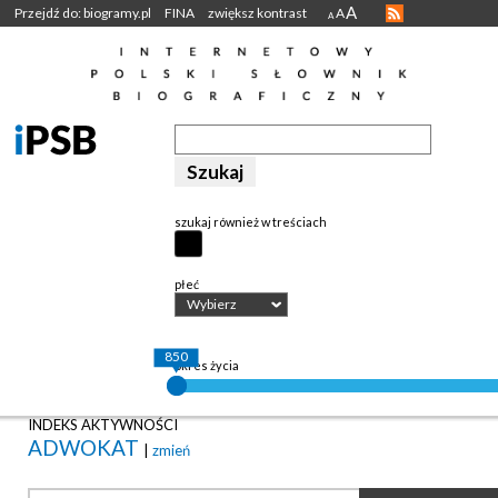
A
Przejdź do: biogramy.pl
FINA
zwiększ kontrast
A
A
szukaj również w treściach
płeć
Wybierz
850
okres życia
INDEKS AKTYWNOŚCI
ADWOKAT
|
zmień