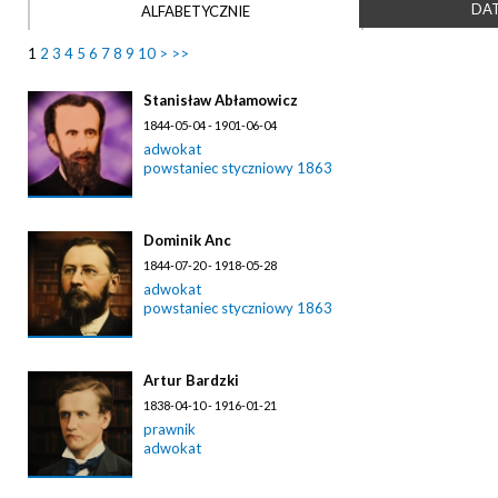
DAT
ALFABETYCZNIE
1
2
3
4
5
6
7
8
9
10
>
>>
Stanisław Abłamowicz
1844-05-04 - 1901-06-04
adwokat
powstaniec styczniowy 1863
Dominik Anc
1844-07-20 - 1918-05-28
adwokat
powstaniec styczniowy 1863
Artur Bardzki
1838-04-10 - 1916-01-21
prawnik
adwokat