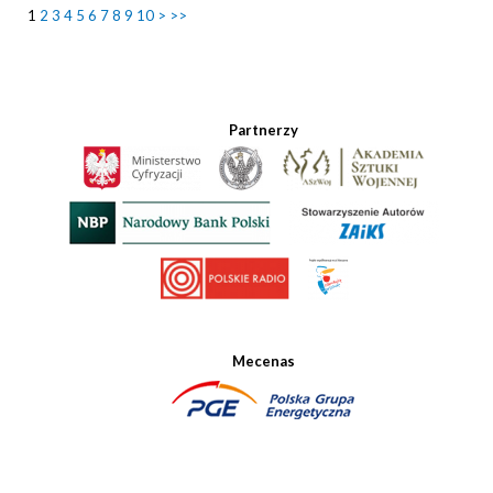
1
2
3
4
5
6
7
8
9
10
>
>>
Partnerzy
Mecenas