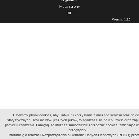
Mapa strony
BIP
Wersja: 1.2.0
Uzywamy plików cookies, aby ułatwić Ci korzystanie z naszego serwisu oraz do c
statystycznych. Jeśli nie blokujesz tych plików, to zgadzasz się na ich użycie oraz zap
pamięci urządzenia. Pamiętaj, że możesz samodzielnie zarządzać cookies, zmieniając u
przeglądarki.
Informację o realizacji Rozporządzenia o Ochronie Danych Osobowych (RODO) prze