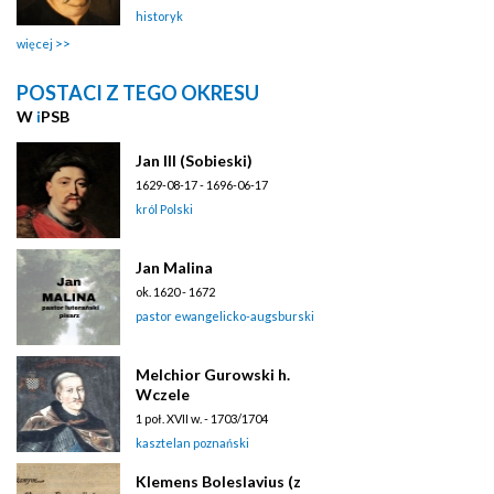
historyk
więcej
POSTACI Z TEGO OKRESU
W
i
PSB
Jan III (Sobieski)
1629-08-17 - 1696-06-17
król Polski
Jan Malina
ok. 1620 - 1672
pastor ewangelicko-augsburski
Melchior Gurowski h.
Wczele
1 poł. XVII w. - 1703/1704
kasztelan poznański
Klemens Boleslavius (z