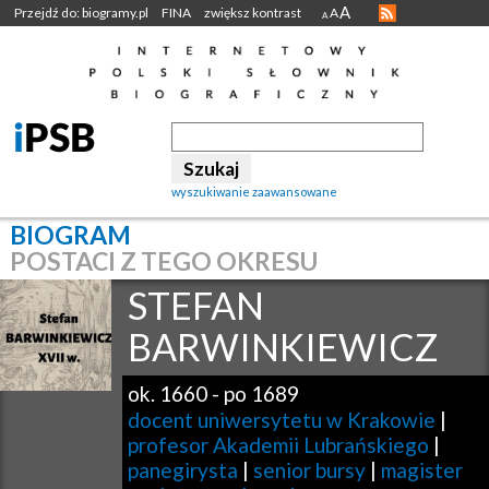
A
Przejdź do: biogramy.pl
FINA
zwiększ kontrast
A
A
wyszukiwanie zaawansowane
BIOGRAM
POSTACI Z TEGO OKRESU
STEFAN
BARWINKIEWICZ
ok. 1660
-
po 1689
docent uniwersytetu w Krakowie
|
profesor Akademii Lubrańskiego
|
panegirysta
|
senior bursy
|
magister