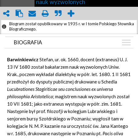
nauk wyzwolonych
Biogram został opublikowany w 1935 r. w I tomie Polskiego Słownika
Biograficznego.
BIOGRAFIA
BIOGRAFIA
Barwinkiewicz
Stefan, ur. ok. 1660, docent (extraneus) U. J.
GRAF POWIĄZAŃ
13 IV 1680 został bakałarzem nauk wyzwolonych Uniw.
Krak., poczem wykładał dialektykę w półr. let. 1680. 1 II 1681
DYSKUSJA
przedłożył do dysputy publicznej drukowane u Schedla
Mapa
Lucubrationes Stagiriticae seu
conclusiones ex universa
philosophia
Aristotelica
; magistrem nauk wyzwolonych został
10 VII 1681; jako extraneus występuje w półr. zim. 1681.
Następnie był prof. filozofji w kolegjum Lubrańskiego i
senjorem bursy Szołdrskiego w Poznaniu; wygłosił tam w
kolegjacie N. M. P. kazanie na uroczystość św. Jana Kantego
w r. 1685, drukowane następnie w Poznaniu pt.
Pacis
oliva