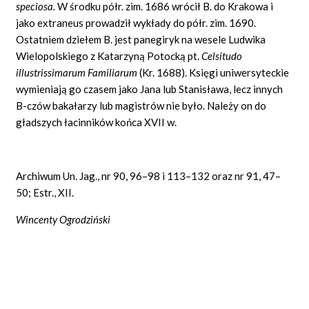
speciosa.
W środku półr. zim. 1686 wrócił B. do Krakowa i
jako extraneus prowadził wykłady do półr. zim. 1690.
Ostatniem dziełem B. jest panegiryk na wesele Ludwika
Wielopolskiego z Katarzyną Potocką pt.
Celsitudo
illustrissimarum Familiarum
(Kr. 1688). Księgi uniwersyteckie
wymieniają go czasem jako Jana lub Stanisława, lecz innych
B-czów bakałarzy lub magistrów nie było. Należy on do
gładszych łacinników końca XVII w.
Archiwum Un. Jag., nr 90, 96–98 i 113–132 oraz nr 91, 47–
50; Estr., XII.
Wincenty Ogrodziński