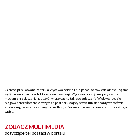
Za treści publikowane na forum Wydawca serwisu nie ponosi odpowiedzialności i są one
wyłącznie opiniami osób, które je zamieszczają. Wydawca udostępnia przystępny
mechanizm zgłaszania nadużyć i w przypadku takiego zgłoszenia Wydawca będzie
reagował niezwłocznie. Aby zgłosić post naruszający prawo lub standardy współżycia
społecznego wystarczy kliknąć ikonę flagi, która znajduje się po prawej stronie każdego
wpisu.
ZOBACZ MULTIMEDIA
dotyczące tej postaci w portalu