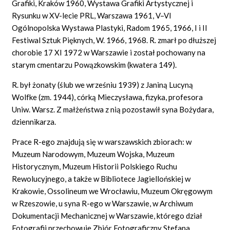
Grafiki, Kraków 1960, Wystawa Grafiki Artystycznej i
Rysunku w XV-lecie PRL, Warszawa 1961, V–VI
Ogólnopolska Wystawa Plastyki, Radom 1965, 1966, I i II
Festiwal Sztuk Pięknych, W. 1966, 1968. R. zmarł po dłuższej
chorobie 17 XI 1972 w Warszawie i został pochowany na
starym cmentarzu Powązkowskim (kwatera 149).
R. był żonaty (ślub we wrześniu 1939) z Janiną Lucyną
Wolfke (zm. 1944), córką Mieczysława, fizyka, profesora
Uniw. Warsz. Z małżeństwa z nią pozostawił syna Bożydara,
dziennikarza.
Prace R-ego znajdują się w warszawskich zbiorach: w
Muzeum Narodowym, Muzeum Wojska, Muzeum
Historycznym, Muzeum Historii Polskiego Ruchu
Rewolucyjnego, a także w Bibliotece Jagiellońskiej w
Krakowie, Ossolineum we Wrocławiu, Muzeum Okręgowym
w Rzeszowie, u syna R-ego w Warszawie, w Archiwum
Dokumentacji Mechanicznej w Warszawie, którego dział
Fotografii przechowuje Zbiór Fotograficzny Stefana