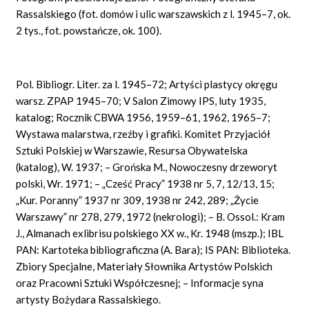
Rassalskiego (fot. domów i ulic warszawskich z l. 1945–7, ok.
2 tys., fot. powstańcze, ok. 100).
Pol. Bibliogr. Liter. za l. 1945–72; Artyści plastycy okręgu
warsz. ZPAP 1945–70; V Salon Zimowy IPS, luty 1935,
katalog; Rocznik CBWA 1956, 1959–61, 1962, 1965–7;
Wystawa malarstwa, rzeźby i grafiki. Komitet Przyjaciół
Sztuki Polskiej w Warszawie, Resursa Obywatelska
(katalog), W. 1937; – Grońska M., Nowoczesny drzeworyt
polski, Wr. 1971; – „Cześć Pracy” 1938 nr 5, 7, 12/13, 15;
„Kur. Poranny” 1937 nr 309, 1938 nr 242, 289; „Życie
Warszawy” nr 278, 279, 1972 (nekrologi); – B. Ossol.: Kram
J., Almanach exlibrisu polskiego XX w., Kr. 1948 (mszp.); IBL
PAN: Kartoteka bibliograficzna (A. Bara); IS PAN: Biblioteka.
Zbiory Specjalne, Materiały Słownika Artystów Polskich
oraz Pracowni Sztuki Współczesnej; – Informacje syna
artysty Bożydara Rassalskiego.