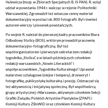
Hulewicza (mszp. w Zbiorach Specjalnych B. IS PAN). R. wziął
udział w powstaniu 1944 r. walcząc w rejonie Politechniki
Warszawskiej. Zgromadził też wówczas cenny materiał
dokumentacyjny w postaci ok. 800 fotografii. Był również
autorem wierszy i piosenek powstańczych.
Po wojnie R. należał do pierwszej kadry pracowników Biura
Odbudowy Stolicy (BOS), w którym prowadził pracownię
dokumentacyjno-fotograficzną. Był też
współorganizatorem i pierwszym sekretarzem redakcji
tygodnika „Stolica”, a w latach późniejszych członkiem
redakcji warszawskich „Nowin Literackich” i
współpracownikiem „Tygodnika Kulturalnego”. Uprawiał
malarstwo sztalugowe (olejne i temperę), drzeworyt i
fotografikę, publicystykę kulturalną i poezję. Odznaczał się
też aktywnością i inicjatywą społeczną. Był współtwórcą
grupy artystycznej «Warszawa», aktywnym członkiem Sekcji
Grafiki Związku Polskich Artystów Plastyków (ZPAP) i
Komisji Kultury ZBoWiD oraz członkiem Komisji Kultury