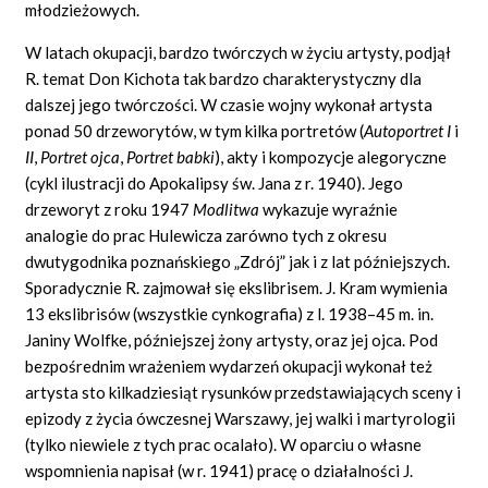
młodzieżowych.
W latach okupacji, bardzo twórczych w życiu artysty, podjął
R. temat Don Kichota tak bardzo charakterystyczny dla
dalszej jego twórczości. W czasie wojny wykonał artysta
ponad 50 drzeworytów, w tym kilka portretów (
Autoportret I
i
II
,
Portret ojca
,
Portret babki
),
akty i kompozycje alegoryczne
(cykl ilustracji do Apokalipsy św. Jana z r. 1940). Jego
drzeworyt z roku 1947
Modlitwa
wykazuje wyraźnie
analogie do prac Hulewicza zarówno tych z okresu
dwutygodnika poznańskiego „Zdrój” jak i z lat późniejszych.
Sporadycznie R. zajmował się ekslibrisem. J. Kram wymienia
13 ekslibrisów (wszystkie cynkografia) z l. 1938–45 m. in.
Janiny Wolfke, późniejszej żony artysty, oraz jej ojca. Pod
bezpośrednim wrażeniem wydarzeń okupacji wykonał też
artysta sto kilkadziesiąt rysunków przedstawiających sceny i
epizody z życia ówczesnej Warszawy, jej walki i martyrologii
(tylko niewiele z tych prac ocalało). W oparciu o własne
wspomnienia napisał (w r. 1941) pracę o działalności J.