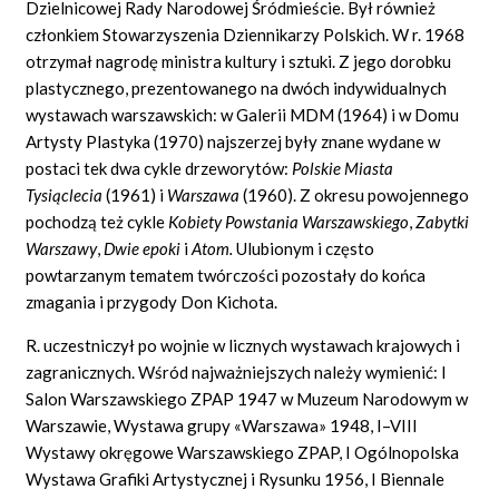
Dzielnicowej Rady Narodowej Śródmieście. Był również
członkiem Stowarzyszenia Dziennikarzy Polskich. W r. 1968
otrzymał nagrodę ministra kultury i sztuki. Z jego dorobku
plastycznego, prezentowanego na dwóch indywidualnych
wystawach warszawskich: w Galerii MDM (1964) i w Domu
Artysty Plastyka (1970) najszerzej były znane wydane w
postaci tek dwa cykle drzeworytów:
Polskie Miasta
Tysiąclecia
(1961) i
Warszawa
(1960). Z okresu powojennego
pochodzą też cykle
Kobiety Powstania Warszawskiego
,
Zabytki
Warszawy
,
Dwie epoki
i
Atom.
Ulubionym i często
powtarzanym tematem twórczości pozostały do końca
zmagania i przygody Don Kichota.
R. uczestniczył po wojnie w licznych wystawach krajowych i
zagranicznych. Wśród najważniejszych należy wymienić: I
Salon Warszawskiego ZPAP 1947 w Muzeum Narodowym w
Warszawie, Wystawa grupy «Warszawa» 1948, I–VIII
Wystawy okręgowe Warszawskiego ZPAP, I Ogólnopolska
Wystawa Grafiki Artystycznej i Rysunku 1956, I Biennale