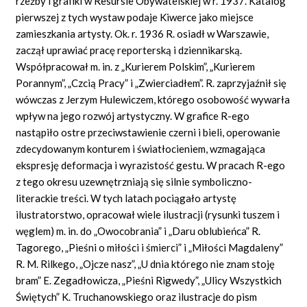
rzeźby i grafiki w Resursie Obywatelskiej w r. 1937. Katalog
pierwszej z tych wystaw podaje Kiwerce jako miejsce
zamieszkania artysty. Ok. r. 1936 R. osiadł w Warszawie,
zaczął uprawiać pracę reporterską i dziennikarską.
Współpracował m. in. z „Kurierem Polskim”, „Kurierem
Porannym”, „Czcią Pracy” i „Zwierciadłem”. R. zaprzyjaźnił się
wówczas z Jerzym Hulewiczem, którego osobowość wywarła
wpływ na jego rozwój artystyczny. W grafice R-ego
nastąpiło ostre przeciwstawienie czerni i bieli, operowanie
zdecydowanym konturem i światłocieniem, wzmagająca
ekspresję deformacja i wyrazistość gestu. W pracach R-ego
z tego okresu uzewnętrzniają się silnie symboliczno-
literackie treści. W tych latach pociągało artystę
ilustratorstwo, opracował wiele ilustracji (rysunki tuszem i
węglem) m. in. do „Owocobrania” i „Daru oblubieńca” R.
Tagorego, „Pieśni o miłości i śmierci” i „Miłości Magdaleny”
R. M. Rilkego, „Ojcze nasz”, „U dnia którego nie znam stoję
bram” E. Zegadłowicza, „Pieśni Rigwedy”, „Ulicy Wszystkich
Świętych” K. Truchanowskiego oraz ilustracje do pism