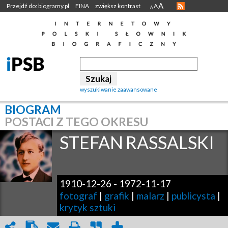
A
Przejdź do: biogramy.pl
FINA
zwiększ kontrast
A
A
wyszukiwanie zaawansowane
BIOGRAM
POSTACI Z TEGO OKRESU
STEFAN
RASSALSKI
1910-12-26
-
1972-11-17
fotograf
|
grafik
|
malarz
|
publicysta
|
krytyk sztuki