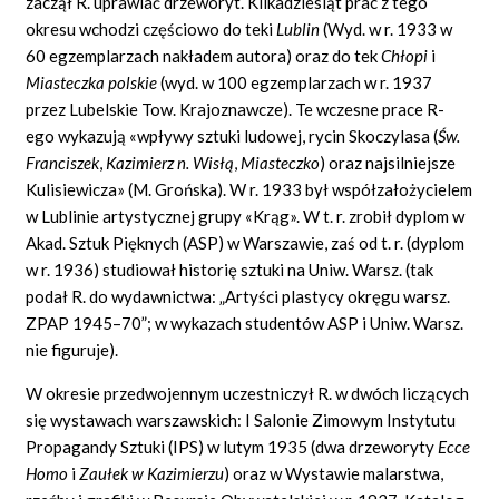
zaczął R. uprawiać drzeworyt. Kilkadziesiąt prac z tego
okresu wchodzi częściowo do teki
Lublin
(Wyd. w r. 1933 w
60 egzemplarzach nakładem autora) oraz do tek
Chłopi
i
Miasteczka polskie
(wyd. w 100 egzemplarzach w r. 1937
przez Lubelskie Tow. Krajoznawcze). Te wczesne prace R-
ego wykazują «wpływy sztuki ludowej, rycin Skoczylasa (
Św.
Franciszek
,
Kazimierz n. Wisłą
,
Miasteczko
)
oraz najsilniejsze
Kulisiewicza» (M. Grońska). W r. 1933 był współzałożycielem
w Lublinie artystycznej grupy «Krąg». W t. r. zrobił dyplom w
Akad. Sztuk Pięknych (ASP) w Warszawie, zaś od t. r. (dyplom
w r. 1936) studiował historię sztuki na Uniw. Warsz. (tak
podał R. do wydawnictwa: „Artyści plastycy okręgu warsz.
ZPAP 1945–70”; w wykazach studentów ASP i Uniw. Warsz.
nie figuruje).
W okresie przedwojennym uczestniczył R. w dwóch liczących
się wystawach warszawskich: I Salonie Zimowym Instytutu
Propagandy Sztuki (IPS) w lutym 1935 (dwa drzeworyty
Ecce
Homo
i
Zaułek w Kazimierzu
) oraz w Wystawie malarstwa,