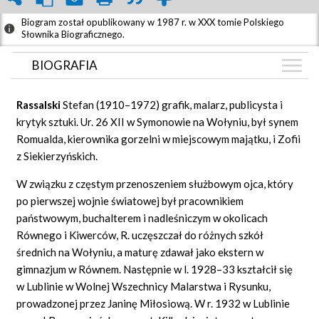
Biogram został opublikowany w 1987 r. w XXX tomie Polskiego
Słownika Biograficznego.
BIOGRAFIA
BIOGRAFIA
Rassalski
Stefan (1910–1972) grafik, malarz, publicysta i
GRAF POWIĄZAŃ
krytyk sztuki. Ur. 26 XII w Symonowie na Wołyniu, był synem
Romualda, kierownika gorzelni w miejscowym majątku, i Zofii
DYSKUSJA
z Siekierzyńskich.
Mapa
W związku z częstym przenoszeniem służbowym ojca, który
po pierwszej wojnie światowej był pracownikiem
państwowym, buchalterem i nadleśniczym w okolicach
Równego i Kiwerców, R. uczęszczał do różnych szkół
średnich na Wołyniu, a maturę zdawał jako ekstern w
gimnazjum w Równem. Następnie w l. 1928–33 kształcił się
w Lublinie w Wolnej Wszechnicy Malarstwa i Rysunku,
prowadzonej przez Janinę Miłosiową. W r. 1932 w Lublinie