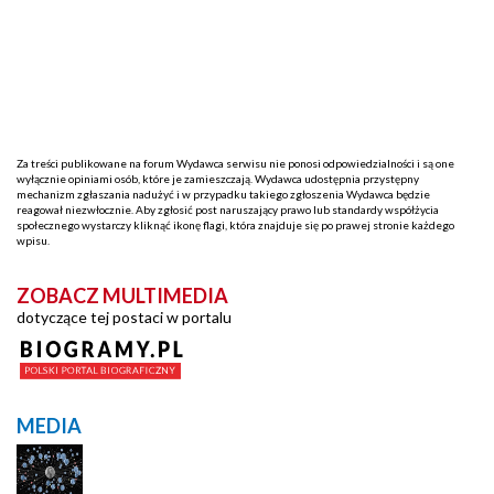
Za treści publikowane na forum Wydawca serwisu nie ponosi odpowiedzialności i są one
wyłącznie opiniami osób, które je zamieszczają. Wydawca udostępnia przystępny
mechanizm zgłaszania nadużyć i w przypadku takiego zgłoszenia Wydawca będzie
reagował niezwłocznie. Aby zgłosić post naruszający prawo lub standardy współżycia
społecznego wystarczy kliknąć ikonę flagi, która znajduje się po prawej stronie każdego
wpisu.
ZOBACZ MULTIMEDIA
dotyczące tej postaci w portalu
MEDIA