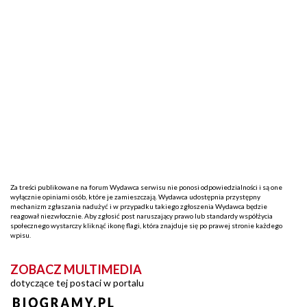
Za treści publikowane na forum Wydawca serwisu nie ponosi odpowiedzialności i są one
wyłącznie opiniami osób, które je zamieszczają. Wydawca udostępnia przystępny
mechanizm zgłaszania nadużyć i w przypadku takiego zgłoszenia Wydawca będzie
reagował niezwłocznie. Aby zgłosić post naruszający prawo lub standardy współżycia
społecznego wystarczy kliknąć ikonę flagi, która znajduje się po prawej stronie każdego
wpisu.
ZOBACZ MULTIMEDIA
dotyczące tej postaci w portalu