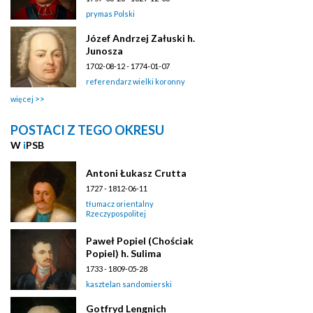
prymas Polski
Józef Andrzej Załuski h.
Junosza
1702-08-12 - 1774-01-07
referendarz wielki koronny
więcej
POSTACI Z TEGO OKRESU
W
i
PSB
Antoni Łukasz Crutta
1727 - 1812-06-11
tłumacz orientalny
Rzeczypospolitej
Paweł Popiel (Chościak
Popiel) h. Sulima
1733 - 1809-05-28
kasztelan sandomierski
Gotfryd Lengnich