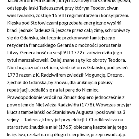
Jacek Antoni Puttkamer, dotychczasowy marszałek księstwa,
odstępuje laski Tadeuszowi, przy którym Teodor, ciwun
wieszwiański, zostaje 15 VIII regimentarzem i konsyljarzem.
Klęska pod Stołowiczami pogrzebała energiczne wysiłki
braci, jednak Tadeusz B. jeszcze przez całą zimę, schroniwszy
się do Gdańska, skutecznie przekonywał tamtejszego
rezydenta francuskiego Gerarda o możności poruszenia
Litwy. Generalność na sesji 9 II 1772 r. zatwierdziła jego
tytuł marszałkowski. Dalej znane są tylko obroty Teodora.
Nie chcąc uznać rozbioru, siedział on w Gdańsku, pod jesień
1773 razem z K. Radziwiłłem zwiedził Moguncję, Drezno,
zjechał do Gdańska, by znowu, dla uniknięcia pokusy
repatrjacji, oddalić się na lat parę do Niemiec.
Prawdopodobnie wrócił na Żmudź dopiero jednocześnie z
powrotem do Nieświeża Radziwiłła (1778). Wówczas przyjął
klucz szambelański od Stanisława Augusta i posłował na 3
sejmy. – Tadeusz, który już przy elekcji J. Chodkiewicza na
starostwo żmudzkie miał (1765) obiecaną kasztelanję tego
księstwa, czekał na nią długo i cierpliwie, przeprowadzając