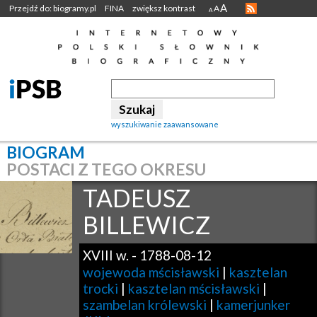
A
Przejdź do: biogramy.pl
FINA
zwiększ kontrast
A
A
wyszukiwanie zaawansowane
BIOGRAM
POSTACI Z TEGO OKRESU
TADEUSZ
BILLEWICZ
XVIII w.
-
1788-08-12
wojewoda mścisławski
|
kasztelan
trocki
|
kasztelan mścisławski
|
szambelan królewski
|
kamerjunker