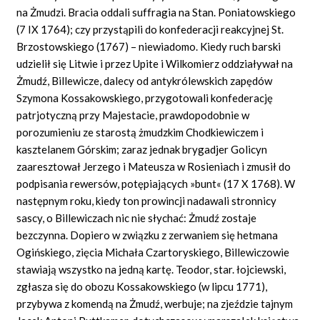
na Żmudzi. Bracia oddali suffragia na Stan. Poniatowskiego
(7 IX 1764); czy przystąpili do konfederacji reakcyjnej St.
Brzostowskiego (1767) – niewiadomo. Kiedy ruch barski
udzielił się Litwie i przez Upite i Wilkomierz oddziaływał na
Żmudź, Billewicze, dalecy od antykrólewskich zapędów
Szymona Kossakowskiego, przygotowali konfederację
patrjotyczną przy Majestacie, prawdopodobnie w
porozumieniu ze starostą żmudzkim Chodkiewiczem i
kasztelanem Górskim; zaraz jednak brygadjer Golicyn
zaaresztował Jerzego i Mateusza w Rosieniach i zmusił do
podpisania rewersów, potępiających »bunt« (17 X 1768). W
następnym roku, kiedy ton prowincji nadawali stronnicy
sascy, o Billewiczach nic nie słychać: Żmudź zostaje
bezczynna. Dopiero w związku z zerwaniem się hetmana
Ogińskiego, zięcia Michała Czartoryskiego, Billewiczowie
stawiają wszystko na jedną kartę. Teodor, star. łojciewski,
zgłasza się do obozu Kossakowskiego (w lipcu 1771),
przybywa z komendą na Żmudź, werbuje; na zjeździe tajnym