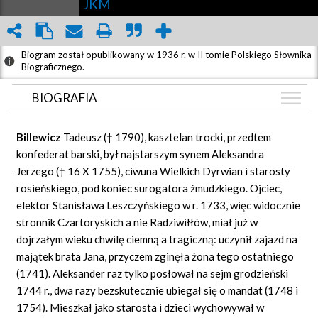
JKM
Biogram został opublikowany w 1936 r. w II tomie Polskiego Słownika
Biograficznego.
BIOGRAFIA
BIOGRAFIA
Billewicz
Tadeusz († 1790), kasztelan trocki, przedtem
ARTYKUŁY
konfederat barski, był najstarszym synem Aleksandra
(1)
Jerzego († 16 X 1755), ciwuna Wielkich Dyrwian i starosty
GRAF POWIĄZAŃ
rosieńskiego, pod koniec surogatora żmudzkiego. Ojciec,
DYSKUSJA
elektor Stanisława Leszczyńskiego w r. 1733, więc widocznie
Mapa
stronnik Czartoryskich a nie Radziwiłłów, miał już w
dojrzałym wieku chwilę ciemną a tragiczną: uczynił zajazd na
majątek brata Jana, przyczem zginęła żona tego ostatniego
(1741). Aleksander raz tylko posłował na sejm grodzieński
1744 r., dwa razy bezskutecznie ubiegał się o mandat (1748 i
1754). Mieszkał jako starosta i dzieci wychowywał w