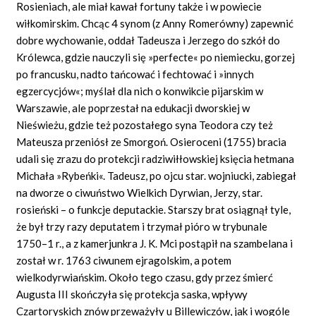
Rosieniach, ale miał kawał fortuny także i w powiecie
wiłkomirskim. Chcąc 4 synom (z Anny Romerówny) zapewnić
dobre wychowanie, oddał Tadeusza i Jerzego do szkół do
Królewca, gdzie nauczyli się »perfecte« po niemiecku, gorzej
po francusku, nadto tańcować i fechtować i »innych
egzercycjów«; myślał dla nich o konwikcie pijarskim w
Warszawie, ale poprzestał na edukacji dworskiej w
Nieświeżu, gdzie też pozostałego syna Teodora czy też
Mateusza przeniósł ze Smorgoń. Osieroceni (1755) bracia
udali się zrazu do protekcji radziwiłłowskiej księcia hetmana
Michała »Rybeńki«. Tadeusz, po ojcu star. wojniucki, zabiegał
na dworze o ciwuństwo Wielkich Dyrwian, Jerzy, star.
rosieński – o funkcje deputackie. Starszy brat osiągnął tyle,
że był trzy razy deputatem i trzymał pióro w trybunale
1750–1 r., a z kamerjunkra J. K. Mci postąpił na szambelana i
został w r. 1763 ciwunem ejragolskim, a potem
wielkodyrwiańskim. Około tego czasu, gdy przez śmierć
Augusta III skończyła się protekcja saska, wpływy
Czartoryskich znów przeważyły u Billewiczów, jak i wogóle