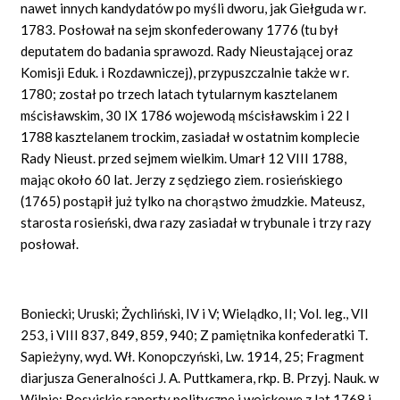
nawet innych kandydatów po myśli dworu, jak Giełguda w r.
1783. Posłował na sejm skonfederowany 1776 (tu był
deputatem do badania sprawozd. Rady Nieustającej oraz
Komisji Eduk. i Rozdawniczej), przypuszczalnie także w r.
1780; został po trzech latach tytularnym kasztelanem
mścisławskim, 30 IX 1786 wojewodą mścisławskim i 22 I
1788 kasztelanem trockim, zasiadał w ostatnim komplecie
Rady Nieust. przed sejmem wielkim. Umarł 12 VIII 1788,
mając około 60 lat. Jerzy z sędziego ziem. rosieńskiego
(1765) postąpił już tylko na chorąstwo żmudzkie. Mateusz,
starosta rosieński, dwa razy zasiadał w trybunale i trzy razy
posłował.
Boniecki; Uruski; Żychliński, IV
i
V; Wielądko, II;
Vol.
leg., VII
253, i VIII 837, 849, 859, 940; Z pamiętnika konfederatki T.
Sapieżyny, wyd. Wł. Konopczyński, Lw. 1914, 25; Fragment
diarjusza Generalności J. A. Puttkamera, rkp. B. Przyj. Nauk. w
Wilnie; Rosyjskie raporty polityczne i wojskowe z lat 1768 i