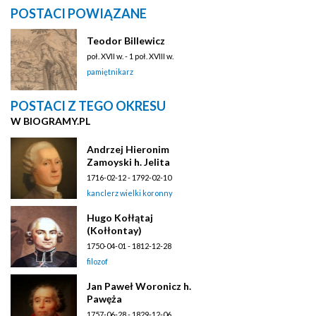
POSTACI POWIĄZANE
Teodor Billewicz
poł. XVII w. - 1 poł. XVIII w.
pamiętnikarz
POSTACI Z TEGO OKRESU
W BIOGRAMY.PL
Andrzej Hieronim
Zamoyski h. Jelita
1716-02-12 - 1792-02-10
kanclerz wielki koronny
Hugo Kołłątaj
(Kołłontay)
1750-04-01 - 1812-12-28
filozof
Jan Paweł Woronicz h.
Pawęża
1757-06-28 - 1829-12-06