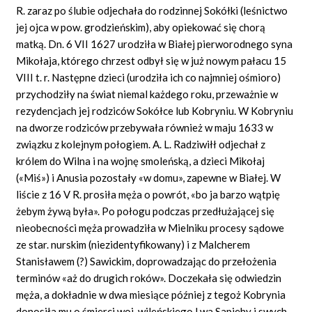
R. zaraz po ślubie odjechała do rodzinnej Sokółki (leśnictwo
jej ojca w pow. grodzieńskim), aby opiekować się chorą
matką. Dn. 6 VII 1627 urodziła w Białej pierworodnego syna
Mikołaja, którego chrzest odbył się w już nowym pałacu 15
VIII t. r. Następne dzieci (urodziła ich co najmniej ośmioro)
przychodziły na świat niemal każdego roku, przeważnie w
rezydencjach jej rodziców Sokółce lub Kobryniu. W Kobryniu
na dworze rodziców przebywała również w maju 1633 w
związku z kolejnym połogiem. A. L. Radziwiłł odjechał z
królem do Wilna i na wojnę smoleńską, a dzieci Mikołaj
(«Miś») i Anusia pozostały «w domu», zapewne w Białej. W
liście z 16 V R. prosiła męża o powrót, «bo ja barzo wątpię
żebym żywą była». Po połogu podczas przedłużającej się
nieobecności męża prowadziła w Mielniku procesy sądowe
ze star. nurskim (niezidentyfikowany) i z Malcherem
Stanisławem (?) Sawickim, doprowadzając do przełożenia
terminów «aż do drugich roków». Doczekała się odwiedzin
męża, a dokładnie w dwa miesiące później z tegoż Kobrynia
donosiła mu o śmierci woj. wileńskiego Lwa Sapiehy i swych