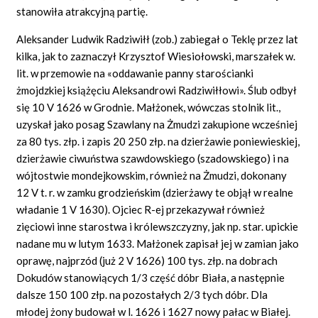
stanowiła atrakcyjną partię.
Aleksander Ludwik Radziwiłł (zob.) zabiegał o Teklę przez lat
kilka, jak to zaznaczył Krzysztof Wiesiołowski, marszałek w.
lit. w przemowie na «oddawanie panny starościanki
żmojdzkiej książęciu Aleksandrowi Radziwiłłowi». Ślub odbył
się 10 V 1626 w Grodnie. Małżonek, wówczas stolnik lit.,
uzyskał jako posag Szawlany na Żmudzi zakupione wcześniej
za 80 tys. złp. i zapis 20 250 złp. na dzierżawie poniewieskiej,
dzierżawie ciwuństwa szawdowskiego (szadowskiego) i na
wójtostwie mondejkowskim, również na Żmudzi, dokonany
12 V t. r. w zamku grodzieńskim (dzierżawy te objął w realne
władanie 1 V 1630). Ojciec R-ej przekazywał również
zięciowi inne starostwa i królewszczyzny, jak np. star. upickie
nadane mu w lutym 1633. Małżonek zapisał jej w zamian jako
oprawę, najprzód (już 2 V 1626) 100 tys. złp. na dobrach
Dokudów stanowiących 1/3 część dóbr Biała, a następnie
dalsze 150 100 złp. na pozostałych 2/3 tych dóbr. Dla
młodej żony budował w l. 1626 i 1627 nowy pałac w Białej.