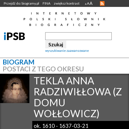
A
Przejdź do: biogramy.pl
FINA
zwiększ kontrast
A
A
wyszukiwanie zaawansowane
BIOGRAM
POSTACI Z TEGO OKRESU
TEKLA ANNA
RADZIWIŁŁOWA (Z
DOMU
WOŁŁOWICZ)
ok. 1610
-
1637-03-21