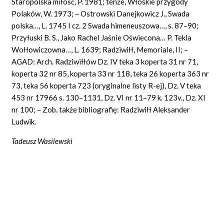
Staropolska miłość, P. 1981; tenże, Włoskie przygody
Polaków, W. 1973; – Ostrowski Danejkowicz J., Swada
polska…, L. 1745 I cz. 2 Swada himeneuszowa…, s. 87–90;
Przyłuski B. S., Jako Rachel Jaśnie Oświecona… P. Tekla
Wołłowiczowna…, L. 1639; Radziwiłł, Memoriale, II; –
AGAD: Arch. Radziwiłłów Dz. IV teka 3 koperta 31 nr 71,
koperta 32 nr 85, koperta 33 nr 118, teka 26 koperta 363 nr
73, teka 56 koperta 723 (oryginalne listy R-ej), Dz. V teka
453 nr 17966 s. 130–1131, Dz. VI nr 11–79 k. 123v., Dz. XI
nr 100; – Zob. także bibliografię: Radziwiłł Aleksander
Ludwik.
Tadeusz Wasilewski