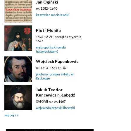
Jan Ogiński
ok. 1582 - 1640
kasztelan mścisławski
Piotr Mohiła
1596-12-21 - początek stycznia
1647
metropolita kijowski
(prawosławny)
Wojciech Papenkowic
ok. 1613 - 1681-01-07
profesor uniwersytetu w
Krakowie
Jakub Teodor
Kuncewicz h. Łabędź
XVI/XVII w. - ok. 1667
wojewoda brzeski litewski
więcej