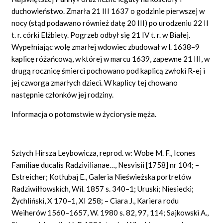
duchowieństwo. Zmarła 21 III 1637 o godzinie pierwszej w
nocy (stąd podawano również datę 20 III) po urodzeniu 22 II
t. r. córki Elżbiety. Pogrzeb odbył się 21 IV t. r. w Białej.
Wypełniając wolę zmarłej wdowiec zbudował w l. 1638–9
kaplicę różańcową, w której w marcu 1639, zapewne 21 III, w
drugą rocznicę śmierci pochowano pod kaplicą zwłoki R-ej i
jej czworga zmarłych dzieci. W kaplicy tej chowano
następnie członków jej rodziny.
Informacja o potomstwie w życiorysie męża.
Sztych Hirsza Leybowicza, reprod. w: Wobe M. F., Icones
Familiae ducalis Radzivilianae…, Nesvisii [1758] nr 104; –
Estreicher; Kotłubaj E., Galeria Nieświeżska portretów
Radziwiłłowskich, Wil. 1857 s. 340–1; Uruski; Niesiecki;
Żychliński, X 170–1, XI 258; – Ciara J., Kariera rodu
Weiherów 1560–1657, W. 1980 s. 82, 97, 114; Sajkowski A.,