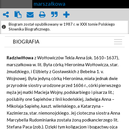
marszałkowa
Biogram został opublikowany w 1987 r. w XXX tomie Polskiego
Słownika Biograficznego.
BIOGRAFIA
BIOGRAFIA
Radziwi
łł
owa
z Wołłowiczów Tekla Anna (ok. 1610–1637),
ZDJĘCIA
marszałkowa w. lit. Była córką Hieronima Wołłowicza, star.
(1)
żmudzkiego, i Elżbiety z Gosławskich z Bebelna 1. v.
GRAF POWIĄZAŃ
Wojnowej. Była jedyną córką Hieronima, miała jednak dwie
DYSKUSJA
przyrodnie siostry urodzone przed 1606 r., córki pierwszego
Mapa
męża jej matki Macieja Wojny, podskarbiego i pisarza lit.;
poślubiły one Sapiehów z linii kodeńskiej, Jadwiga Anna –
Mikołaja Sapiehę, kaszt. wileńskiego, a Katarzyna –
Kazimierza, star. niemonojckiego. Jej cioteczna siostra Anna
Marcybella Rudominianka została żoną podkanclerzego lit.
Stefana Paca (zob.). Dzięki tym koligacjom i bogactwu ojca