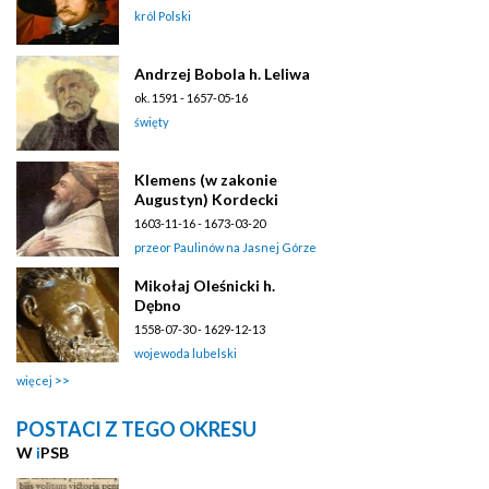
król Polski
Andrzej Bobola h. Leliwa
ok. 1591 - 1657-05-16
święty
Klemens (w zakonie
Augustyn) Kordecki
1603-11-16 - 1673-03-20
przeor Paulinów na Jasnej Górze
Mikołaj Oleśnicki h.
Dębno
1558-07-30 - 1629-12-13
wojewoda lubelski
więcej
POSTACI Z TEGO OKRESU
W
i
PSB