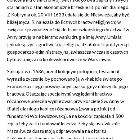
staraniach o star. ekonomiczne brzeskie lit. po nim dla niego.
Z Kobrynia ok. 20 VIII 1633 udała się do Nieświeża, aby być
bliżej męża. R. należała do licznych bractw religijnych; w
związku z przynależnością do franciszkańskiego bractwa św.
Anny przyjęła na bierzmowaniu drugie imię Anny. Umiała
jednak łączyć z gorliwością religijną działalność polityczną i
gospodarczo-administracyjną, zwłaszcza w czasie częstych
bytności męża na królewskim dworze w Warszawie.
Spisując w r. 1636, przed kolejnym połogiem, testament
wyraziła życzenie, by pochowano ją w «habicie świętego
Franciszka» i jego poświęconym pasku, gdyż należy do jego
bractwa. Otaczając specjalnymi względami bractwo
różańcowe poleciła wymurować przy kościele Św. Anny w
Białej dla niego kaplicę różańcową (zwaną później od
fundatorki Wołłowiczowską), a na kościół zapisała 1 500
złp., «żeby za to fundować księdza, żeby się ustawicznie
Msza św. za duszę moją odprawowała na ołtarzu
Najświętszej Panny» oraz liczne legaty na kościoły i