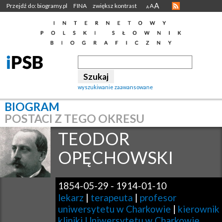
A
Przejdź do: biogramy.pl
FINA
zwiększ kontrast
A
A
wyszukiwanie zaawansowane
BIOGRAM
POSTACI Z TEGO OKRESU
TEODOR
OPĘCHOWSKI
1854-05-29
-
1914-01-10
lekarz
|
terapeuta
|
profesor
uniwersytetu w Charkowie
|
kierownik
kliniki Uniwersytetu w Charkowie