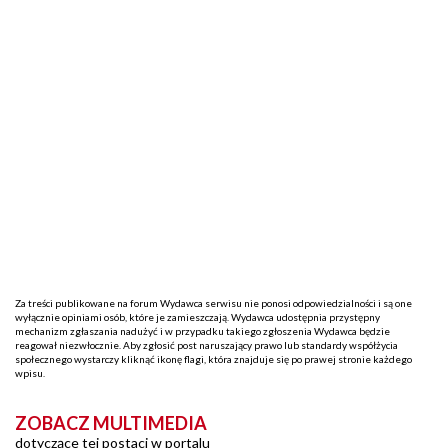
Za treści publikowane na forum Wydawca serwisu nie ponosi odpowiedzialności i są one
wyłącznie opiniami osób, które je zamieszczają. Wydawca udostępnia przystępny
mechanizm zgłaszania nadużyć i w przypadku takiego zgłoszenia Wydawca będzie
reagował niezwłocznie. Aby zgłosić post naruszający prawo lub standardy współżycia
społecznego wystarczy kliknąć ikonę flagi, która znajduje się po prawej stronie każdego
wpisu.
ZOBACZ MULTIMEDIA
dotyczące tej postaci w portalu