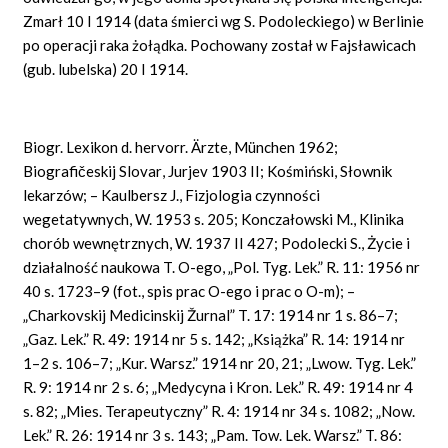
Zmarł 10 I 1914 (data śmierci wg S. Podoleckiego) w Berlinie
po operacji raka żołądka. Pochowany został w Fajsławicach
(gub. lubelska) 20 I 1914.
Biogr.
Lexikon
d.
hervorr. Ärzte, München
1962;
Biografičeskij
Slovar
,
Jurjev
1903
II;
Kośmiński, Słownik
lekarzów; – Kaulbersz J., Fizjologia czynności
wegetatywnych, W. 1953 s. 205; Konczałowski M., Klinika
chorób wewnętrznych, W. 1937 II 427; Podolecki S., Życie i
działalność naukowa T. O-ego, „Pol. Tyg. Lek.” R. 11: 1956 nr
40 s. 1723–9 (fot., spis prac O-ego i prac o O-m); –
„Charkovskij
Medicinskij
Žurnal”
T. 17: 1914 nr 1 s. 86–7;
„Gaz. Lek.” R. 49: 1914 nr 5 s. 142; „Książka” R. 14: 1914 nr
1–2 s. 106–7; „Kur. Warsz.” 1914 nr 20, 21; „Lwow. Tyg. Lek.”
R. 9: 1914 nr 2 s. 6; „Medycyna i Kron. Lek.” R. 49: 1914 nr 4
s. 82; „Mies. Terapeutyczny” R. 4: 1914 nr 34 s. 1082; „Now.
Lek.” R. 26: 1914 nr 3 s. 143; „Pam. Tow. Lek. Warsz.” T. 86: