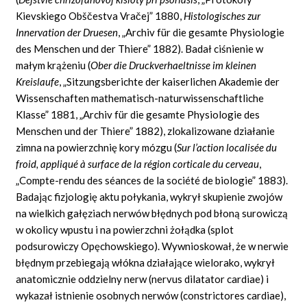
Kievskiego Obščestva
Vračej”
1880,
Histologisches zur
Innervation der Druesen
,
„Archiv für die gesamte Physiologie
des Menschen und der Thiere”
1882). Badał ciśnienie w
małym krążeniu
(
Ober die Druckverhaeltnisse im kleinen
Kreislaufe
,
„Sitzungsberichte der kaiserlichen Akademie der
Wissenschaften mathematisch-naturwissenschaftliche
Klasse”
1881,
„Archiv für die gesamte Physiologie des
Menschen und der Thiere”
1882), zlokalizowane działanie
zimna na powierzchnię kory mózgu
(
Sur l’action localisée du
froid, appliqué à surface de la région corticale du cerveau
,
„Compte-rendu
des séances de la société de biologie”
1883).
Badając fizjologię aktu połykania, wykrył skupienie zwojów
na wielkich gałęziach nerwów błędnych pod błoną surowiczą
w okolicy wpustu i na powierzchni żołądka (splot
podsurowiczy Opęchowskiego). Wywnioskował, że w nerwie
błędnym przebiegają włókna działające wielorako, wykrył
anatomicznie oddzielny nerw
(nervus
dilatator cardiae) i
wykazał istnienie osobnych nerwów (constrictores cardiae),