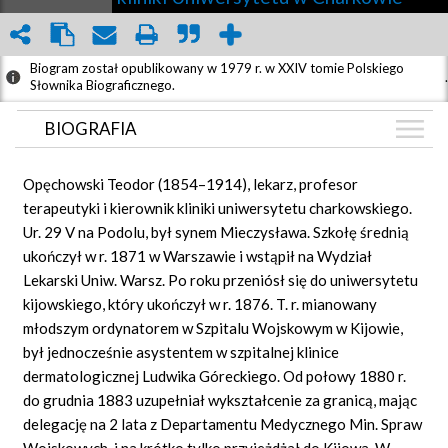
Biogram został opublikowany w 1979 r. w XXIV tomie Polskiego
.
Słownika Biograficznego.
BIOGRAFIA
BIOGRAFIA
Opęchowski Teodor (1854–1914), lekarz, profesor
ZDJĘCIA
terapeutyki i kierownik kliniki uniwersytetu charkowskiego.
(1)
Ur. 29 V na Podolu, był synem Mieczysława. Szkołę średnią
GRAF POWIĄZAŃ
ukończył w r. 1871 w Warszawie i wstąpił na Wydział
DYSKUSJA
Lekarski Uniw. Warsz. Po roku przeniósł się do uniwersytetu
Mapa
kijowskiego, który ukończył w r. 1876. T. r. mianowany
młodszym ordynatorem w Szpitalu Wojskowym w Kijowie,
był jednocześnie asystentem w szpitalnej klinice
dermatologicznej Ludwika Góreckiego. Od połowy 1880 r.
do grudnia 1883 uzupełniał wykształcenie za granicą, mając
delegację na 2 lata z Departamentu Medycznego Min. Spraw
Wojskowych, i na krótko tylko przyjeżdżał do Kijowa. W