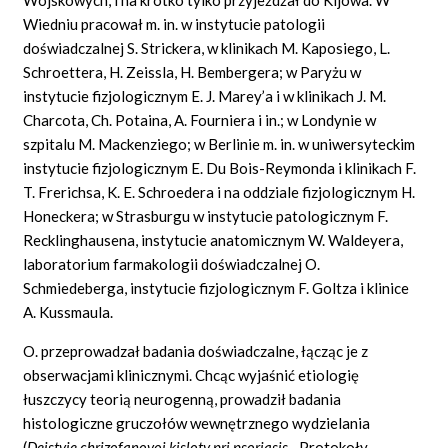
Wiedniu pracował m. in. w instytucie patologii
doświadczalnej S. Strickera, w klinikach
M.
Kaposiego, L.
Schroettera,
H.
Zeissla, H. Bembergera; w Paryżu w
instytucie fizjologicznym E. J.
Marey’a
i w klinikach J.
M.
Charcota,
Ch.
Potaina, A. Fourniera i in.; w Londynie w
szpitalu M. Mackenziego; w Berlinie m. in. w uniwersyteckim
instytucie fizjologicznym E.
Du
Bois-Reymonda i klinikach
F.
T. Frerichsa, K. E. Schroedera i na oddziale fizjologicznym H.
Honeckera; w Strasburgu w instytucie patologicznym F.
Recklinghausena, instytucie anatomicznym W. Waldeyera,
laboratorium farmakologii doświadczalnej O.
Schmiedeberga,
instytucie fizjologicznym F. Goltza i klinice
A. Kussmaula.
O. przeprowadzał badania doświadczalne, łącząc je z
obserwacjami klinicznymi. Chcąc wyjaśnić etiologię
łuszczycy teorią neurogenną, prowadził badania
histologiczne gruczołów wewnętrznego wydzielania
(
Dejstvie chrizofanovoj
kisloty pri
psoriasis
,
„Protokoły