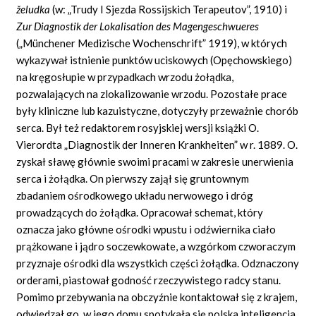
želudka
(w: „Trudy
I Sjezda Rossijskich Terapeutov”,
1910) i
Zur Diagnostik der Lokalisation des Magengeschwueres
(„Münchener Medizische Wochenschrift”
1919), w których
wykazywał istnienie punktów uciskowych (Opęchowskiego)
na kręgosłupie w przypadkach wrzodu żołądka,
pozwalających na zlokalizowanie wrzodu. Pozostałe prace
były kliniczne lub kazuistyczne, dotyczyły przeważnie chorób
serca. Był też redaktorem rosyjskiej wersji książki O.
Vierordta „Diagnostik der Inneren Krankheiten”
w
r.
1889. O.
zyskał sławę głównie swoimi pracami w zakresie unerwienia
serca i żołądka. On pierwszy zajął się gruntownym
zbadaniem ośrodkowego układu nerwowego i dróg
prowadzących do żołądka. Opracował schemat, który
oznacza jako główne ośrodki wpustu i odźwiernika ciało
prążkowane i jądro soczewkowate, a wzgórkom czworaczym
przyznaje ośrodki dla wszystkich części żołądka. Odznaczony
orderami, piastował godność rzeczywistego radcy stanu.
Pomimo przebywania na obczyźnie kontaktował się z krajem,
odwiedzał go, w jego domu spotykała się polska inteligencja.