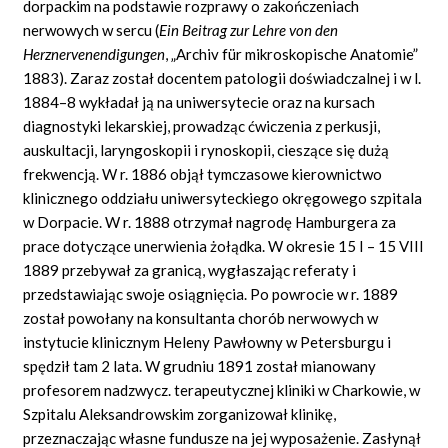
dorpackim na podstawie rozprawy o zakończeniach
nerwowych w sercu
(
Ein Beitrag zur Lehre von den
Herznervenendigungen
,
„Archiv für mikroskopische Anatomie”
1883). Zaraz został docentem patologii doświadczalnej i w l.
1884–8 wykładał ją na uniwersytecie oraz na kursach
diagnostyki lekarskiej, prowadząc ćwiczenia z perkusji,
auskultacji, laryngoskopii i rynoskopii, cieszące się dużą
frekwencją. W r. 1886 objął tymczasowe kierownictwo
klinicznego oddziału uniwersyteckiego okręgowego szpitala
w Dorpacie. W r. 1888 otrzymał nagrodę Hamburgera za
prace dotyczące unerwienia żołądka. W okresie 15 I – 15 VIII
1889 przebywał za granicą, wygłaszając referaty i
przedstawiając swoje osiągnięcia. Po powrocie w r. 1889
został powołany na konsultanta chorób nerwowych w
instytucie klinicznym Heleny Pawłowny w Petersburgu i
spędził tam 2 lata. W grudniu 1891 został mianowany
profesorem nadzwycz. terapeutycznej kliniki w Charkowie, w
Szpitalu Aleksandrowskim zorganizował klinikę,
przeznaczając własne fundusze na jej wyposażenie. Zasłynął