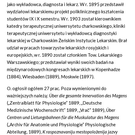
jako wykładowca, diagnosta i lekarz. W r. 1895 przedstawił
wydziałowi lekarskiemu projekt poliklinicznego kształcenia
studentów IX i X semestru. W r. 1903 został kierownikiem
katedry terapeutycznej uniwersytetu charkowskiego, kliniki
terapeutycznej uniwersytetu i wykładowcą diagnostyki
lekarskiej w Charkowskim Żeńskim Instytucie Lekarskim. Brał
udział w pracach towarzystw lekarskich rosyjskich i
europejskich, w r. 1890 został członkiem Tow. Lekarskiego
Warszawskiego; przedstawiał wyniki swoich badań na
międzynarodowych kongresach lekarskich w Kopenhadze
(1884), Wiesbaden (1889), Moskwie (1897).
O. ogłosił ogółem 27 prac. Poza wymienionymi do
ważniejszych należą:
Über die gesamte Innervation des Magens
(„Zentralblatt für Physiologie”
1889,
„Deutsche
Medizinische Wochenschrift”
1889,
„Vrač”
1889),
Über
Centren und Lietungsbahnen für die Muskulatur des Magens
(„Archiv für Anatomie und Physiologie” Physiologische
Abteilung,
1889),
K raspoznavaniju mestopoloženija
jazvy