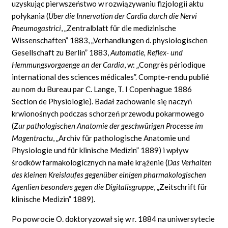
uzyskując pierwszeństwo w rozwiązywaniu fizjologii aktu
połykania
(
Über die Innervation
der
Cardia
durch die Nervi
Pneumogastrici
,
„Zentralblatt für die medizinische
Wissenschaften”
1883,
„Verhandlungen d. physiologischen
Gesellschaft zu Berlin”
1883,
Automatie, Reflex- und
Hemmungsvorgaenge an
der
Cardia
,
w: „Congrès
périodique
international des sciences médicales”. Compte-rendu publié
au nom du Bureau par C. Lange, T. I Copenhague
1886
Section de Physiologie).
Badał zachowanie się naczyń
krwionośnych podczas schorzeń przewodu pokarmowego
(
Zur pathologischen
Anatomie
der geschwürigen
Processe
im
Magentractu
,
„Archiv für pathologische Anatomie und
Physiologie und für klinische Medizin”
1889) i wpływ
środków farmakologicznych na małe krążenie
(
Das Verhalten
des kleinen Kreislaufes gegenüber einigen pharmakologischen
Agenlien besonders gegen die Digitalisgruppe
,
„Zeitschrift für
klinische Medizin”
1889).
Po
powrocie O. doktoryzował się w r. 1884 na uniwersytecie