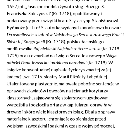
1657) pt. „Jasna pochodnia żywota sługi Bożego S.
Franciszka Salezyusza” (Kr. 1718), opublikowany i
podarowany przez wizytki bratu S-y, arcybp. Stanisławowi.
Być może jest też S. autorką wydanych anonimowo broszur:
Do osobliwych zelatorów Najsłodszego Serca Jezusowego Braci i
Sióstr tej Kongregacji
(Kr. 1718), polsko-łacińskiego
modlitewnika
Raj niebieski Najsłodsze Serce Jezusa
(Kr. 1718,
1725) oraz rozmyślań na święto Serca Jezusowego
Waga
miłości Pana Jezusa ku ludzkiemu narodowi
(Kr. 1719). W
księdze konwentualnej napisała życiorys zmarłej za jej
kadencji, w r. 1716, siostry Marii Elżbiety Łabędzkiej.
Utalentowana plastycznie, malowała pobożne sentencje w
oprawach z kwiatów i owoców na ścianach korytarzy
klasztornych, zajmowała się stolarstwem użytkowym,
wyrzeźbiła i pozłociła ołtarz w kapitularzu, oprawiła w
drewno i skórę wiele klasztornych ksiąg. Dbała o sprawy
materialne klasztoru; chroniąc jego pieniądze przed
wojskami szwedzkimi i saskimi w czasie wojny północnej,