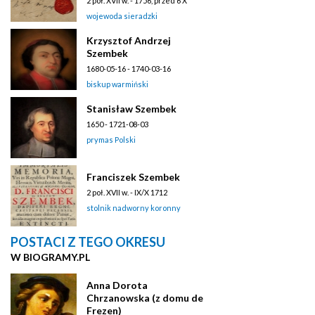
2 poł. XVII w. - 1756, przed 6 X
wojewoda sieradzki
Krzysztof Andrzej
Szembek
1680-05-16 - 1740-03-16
biskup warmiński
Stanisław Szembek
1650 - 1721-08-03
prymas Polski
Franciszek Szembek
2 poł. XVII w. - IX/X 1712
stolnik nadworny koronny
POSTACI Z TEGO OKRESU
W BIOGRAMY.PL
Anna Dorota
Chrzanowska (z domu de
Frezen)