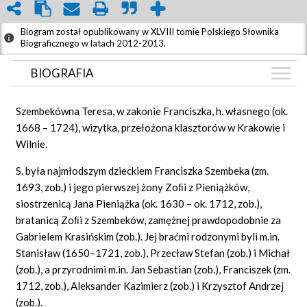
Biogram został opublikowany w XLVIII tomie Polskiego Słownika
Biograficznego w latach 2012-2013.
BIOGRAFIA
BIOGRAFIA
Szembekówna Teresa, w zakonie Franciszka, h. własnego (ok.
GRAF POWIĄZAŃ
1668 – 1724), wizytka, przełożona klasztorów w Krakowie i
Wilnie.
DYSKUSJA
Mapa
S. była najmłodszym dzieckiem Franciszka Szembeka (zm.
1693, zob.) i jego pierwszej żony Zoﬁi z Pieniążków,
siostrzenicą Jana Pieniążka (ok. 1630 – ok. 1712, zob.),
bratanicą Zoﬁi z Szembeków, zamężnej prawdopodobnie za
Gabrielem Krasińskim (zob.). Jej braćmi rodzonymi byli m.in.
Stanisław (1650–1721, zob.), Przecław Stefan (zob.) i Michał
(zob.), a przyrodnimi m.in. Jan Sebastian (zob.), Franciszek (zm.
1712, zob.), Aleksander Kazimierz (zob.) i Krzysztof Andrzej
(zob.).