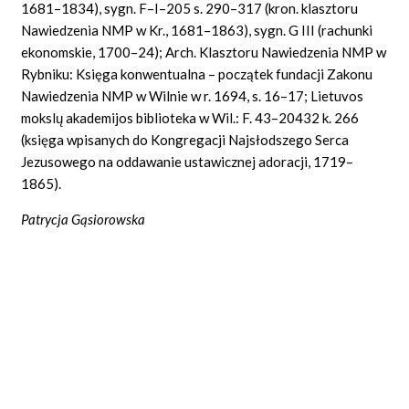
1681–1834), sygn. F–I–205 s. 290–317 (kron. klasztoru
Nawiedzenia NMP w Kr., 1681–1863), sygn. G III (rachunki
ekonomskie, 1700–24); Arch. Klasztoru Nawiedzenia NMP w
Rybniku: Księga konwentualna – początek fundacji Zakonu
Nawiedzenia NMP w Wilnie w r. 1694, s. 16–17; Lietuvos
mokslų akademijos biblioteka w Wil.: F. 43–20432 k. 266
(księga wpisanych do Kongregacji Najsłodszego Serca
Jezusowego na oddawanie ustawicznej adoracji, 1719–
1865).
Patrycja Gąsiorowska