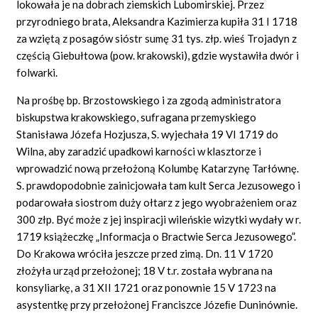
lokowała je na dobrach ziemskich Lubomirskiej. Przez
przyrodniego brata, Aleksandra Kazimierza kupiła 31 I 1718
za wziętą z posagów sióstr sumę 31 tys. złp. wieś Trojadyn z
częścią Giebułtowa (pow. krakowski), gdzie wystawiła dwór i
folwarki.
Na prośbę bp. Brzostowskiego i za zgodą administratora
biskupstwa krakowskiego, sufragana przemyskiego
Stanisława Józefa Hozjusza, S. wyjechała 19 VI 1719 do
Wilna, aby zaradzić upadkowi karności w klasztorze i
wprowadzić nową przełożoną Kolumbę Katarzynę Tarłównę.
S. prawdopodobnie zainicjowała tam kult Serca Jezusowego i
podarowała siostrom duży ołtarz z jego wyobrażeniem oraz
300 złp. Być może z jej inspiracji wileńskie wizytki wydały w r.
1719 książeczkę „Informacja o Bractwie Serca Jezusowego”.
Do Krakowa wróciła jeszcze przed zimą. Dn. 11 V 1720
złożyła urząd przełożonej; 18 V t.r. została wybrana na
konsyliarkę, a 31 XII 1721 oraz ponownie 15 V 1723 na
asystentkę przy przełożonej Franciszce Józeﬁe Duninównie.