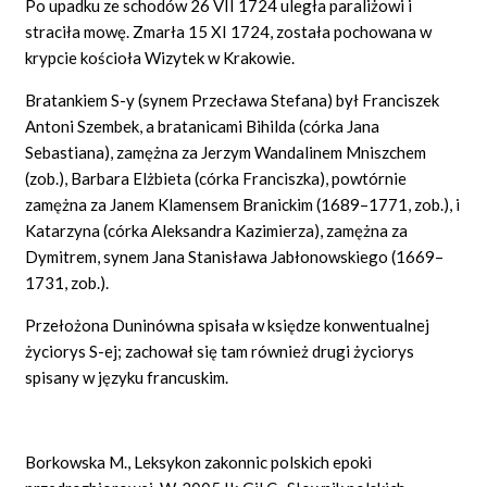
Po upadku ze schodów 26 VII 1724 uległa paraliżowi i
straciła mowę. Zmarła 15 XI 1724, została pochowana w
krypcie kościoła Wizytek w Krakowie.
Bratankiem S-y (synem Przecława Stefana) był Franciszek
Antoni Szembek, a bratanicami Bihilda (córka Jana
Sebastiana), zamężna za Jerzym Wandalinem Mniszchem
(zob.), Barbara Elżbieta (córka Franciszka), powtórnie
zamężna za Janem Klamensem Branickim (1689–1771, zob.), i
Katarzyna (córka Aleksandra Kazimierza), zamężna za
Dymitrem, synem Jana Stanisława Jabłonowskiego (1669–
1731, zob.).
Przełożona Duninówna spisała w księdze konwentualnej
życiorys S-ej; zachował się tam również drugi życiorys
spisany w języku francuskim.
Borkowska M., Leksykon zakonnic polskich epoki