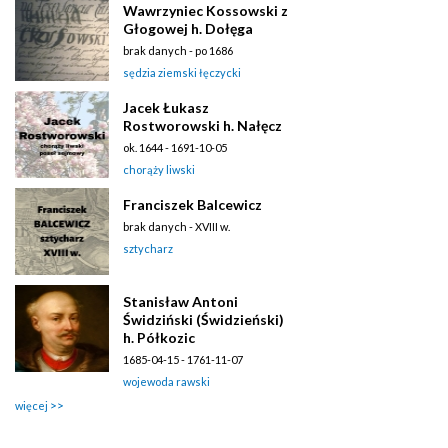
Wawrzyniec Kossowski z
Głogowej h. Dołęga
brak danych - po 1686
sędzia ziemski łęczycki
Jacek Łukasz
Rostworowski h. Nałęcz
ok. 1644 - 1691-10-05
chorąży liwski
Franciszek Balcewicz
brak danych - XVIII w.
sztycharz
Stanisław Antoni
Świdziński (Świdzieński)
h. Półkozic
1685-04-15 - 1761-11-07
wojewoda rawski
więcej