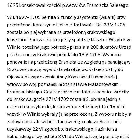
1695 konsekrował kościół p.wezw. św. Franciszka Salezego.
W l. 1699–1705 pełniła S. funkcję asystentki (wikarii) przy
przełożonej Katarzynie Helenie Tarłównie. Dn. 28 V 1705
została po niej wybrana na przełożoną krakowskiego
klasztoru. Podczas kadencji S-y spalił się klasztor Wizytek w
Wilnie, toteż na jego potrzeby przesłała 200 dukatów. Urząd
przełożonej w Krakowie pełniła do 19 V 1708. Wybrana
ponownie na przełożoną Branicka, ze względu na panującą w
Krakowie zarazę, wywiozła wkrótce wszystkie siostry do
Ojcowa, na zaproszenie Anny Konstancji Lubomirskiej,
wdowy po woj. poznańskim Stanisławie Małachowskim,
bratanku biskupa. Gdy zagrożenie ustało, zakonnice wróciły
do Krakowa, gdzie 27 IV 1709 została S. obrana jedną z
czterech konsyliarek (doradczyń przełożonej). Dn. 16 V t.r.
wizytki w Wilnie wybrały ją na przełożoną. Z wyboru nie była
zadowolona, ale wobec stanowczego nakazu Branickiej,
uzyskawszy 22 VI zgodę bp. krakowskiego Kazimierza
Łubieńskiego, wyjechała 3 VII do Wilna. Dzięki pomocy m.in.