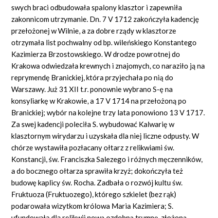
swych braci odbudowała spalony klasztor i zapewniła
zakonnicom utrzymanie. Dn. 7 V 1712 zakończyła kadencję
przełożonej w Wilnie, a za dobre rządy w klasztorze
otrzymała list pochwalny od bp. wileńskiego Konstantego
Kazimierza Brzostowskiego. W drodze powrotnej do
Krakowa odwiedzała krewnych i znajomych, co naraziło ją na
reprymendę Branickiej, która przyjechała po nią do
Warszawy. Już 31 XII t.r. ponownie wybrano S-ę na
konsyliarkę w Krakowie, a 17 V 1714 na przełożoną po
Branickiej; wybór na kolejne trzy lata ponowiono 13 V 1717.
Za swej kadencji poleciła S. wybudować Kalwarię w
klasztornym wirydarzu i uzyskała dla niej liczne odpusty. W
chórze wystawiła pozłacany ołtarz z relikwiami św.
Konstancji, św. Franciszka Salezego i różnych męczenników,
a do bocznego ołtarza sprawiła krzyż; dokończyła też
budowę kaplicy św. Rocha. Zadbała o rozwój kultu św.
Fruktuoza (Fruktuozego), którego szkielet (bez rąk)
podarowała wizytkom królowa Maria Kazimiera; S.
ufundowała dla relikwii nową ozdobną trumnę, złożoną