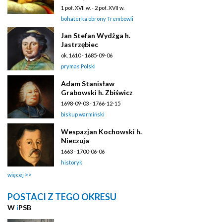
1 poł. XVII w. - 2 poł. XVII w.
bohaterka obrony Trembowli
Jan Stefan Wydżga h.
Jastrzębiec
ok. 1610 - 1685-09-06
prymas Polski
Adam Stanisław
Grabowski h. Zbiświcz
1698-09-03 - 1766-12-15
biskup warmiński
Wespazjan Kochowski h.
Nieczuja
1663 - 1700-06-06
historyk
więcej
POSTACI Z TEGO OKRESU
W
i
PSB