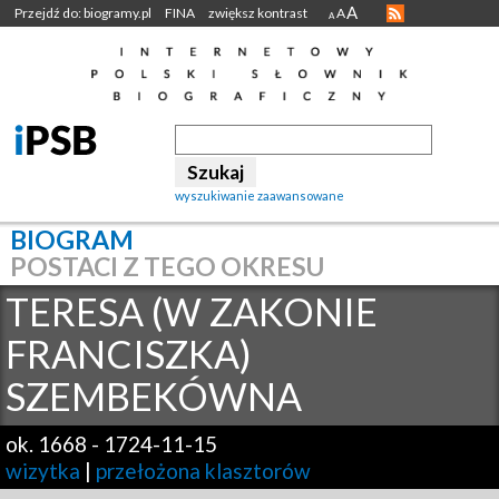
A
Przejdź do: biogramy.pl
FINA
zwiększ kontrast
A
A
wyszukiwanie zaawansowane
BIOGRAM
POSTACI Z TEGO OKRESU
TERESA (W ZAKONIE
FRANCISZKA)
SZEMBEKÓWNA
ok. 1668
-
1724-11-15
wizytka
|
przełożona klasztorów