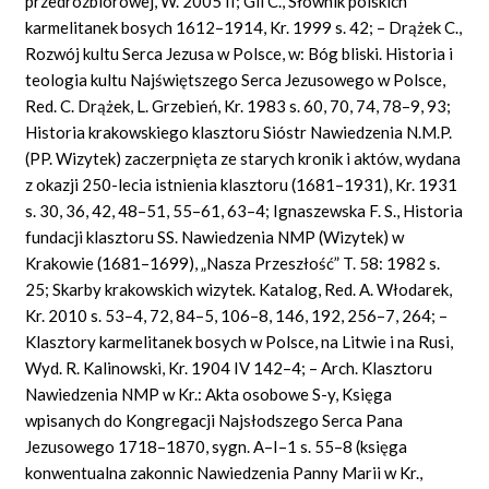
przedrozbiorowej, W. 2005 II; Gil C., Słownik polskich
karmelitanek bosych 1612–1914, Kr. 1999 s. 42; – Drążek C.,
Rozwój kultu Serca Jezusa w Polsce, w: Bóg bliski. Historia i
teologia kultu Najświętszego Serca Jezusowego w Polsce,
Red. C. Drążek, L. Grzebień, Kr. 1983 s. 60, 70, 74, 78–9, 93;
Historia krakowskiego klasztoru Sióstr Nawiedzenia N.M.P.
(PP. Wizytek) zaczerpnięta ze starych kronik i aktów, wydana
z okazji 250-lecia istnienia klasztoru (1681–1931), Kr. 1931
s. 30, 36, 42, 48–51, 55–61, 63–4; Ignaszewska F. S., Historia
fundacji klasztoru SS. Nawiedzenia NMP (Wizytek) w
Krakowie (1681–1699), „Nasza Przeszłość” T. 58: 1982 s.
25; Skarby krakowskich wizytek. Katalog, Red. A. Włodarek,
Kr. 2010 s. 53–4, 72, 84–5, 106–8, 146, 192, 256–7, 264; –
Klasztory karmelitanek bosych w Polsce, na Litwie i na Rusi,
Wyd. R. Kalinowski, Kr. 1904 IV 142–4; – Arch. Klasztoru
Nawiedzenia NMP w Kr.: Akta osobowe S-y, Księga
wpisanych do Kongregacji Najsłodszego Serca Pana
Jezusowego 1718–1870, sygn. A–I–1 s. 55–8 (księga
konwentualna zakonnic Nawiedzenia Panny Marii w Kr.,