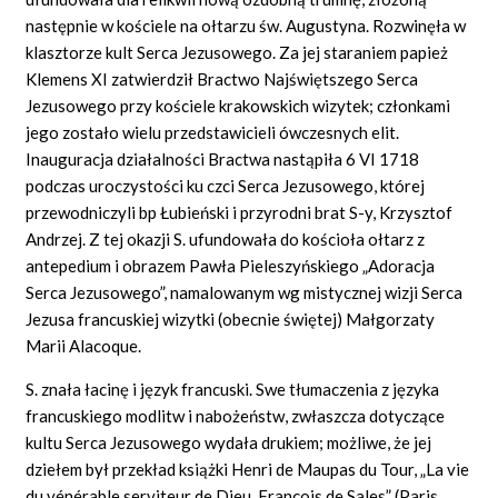
następnie w kościele na ołtarzu św. Augustyna. Rozwinęła w
klasztorze kult Serca Jezusowego. Za jej staraniem papież
Klemens XI zatwierdził Bractwo Najświętszego Serca
Jezusowego przy kościele krakowskich wizytek; członkami
jego zostało wielu przedstawicieli ówczesnych elit.
Inauguracja działalności Bractwa nastąpiła 6 VI 1718
podczas uroczystości ku czci Serca Jezusowego, której
przewodniczyli bp Łubieński i przyrodni brat S-y, Krzysztof
Andrzej. Z tej okazji S. ufundowała do kościoła ołtarz z
antepedium i obrazem Pawła Pieleszyńskiego „Adoracja
Serca Jezusowego”, namalowanym wg mistycznej wizji Serca
Jezusa francuskiej wizytki (obecnie świętej) Małgorzaty
Marii Alacoque.
S. znała łacinę i język francuski. Swe tłumaczenia z języka
francuskiego modlitw i nabożeństw, zwłaszcza dotyczące
kultu Serca Jezusowego wydała drukiem; możliwe, że jej
dziełem był przekład książki Henri de Maupas du Tour, „La vie
du vénérable serviteur de Dieu, François de Sales” (Paris