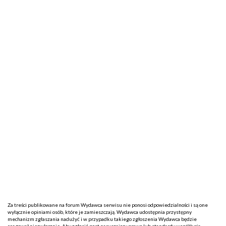
Za treści publikowane na forum Wydawca serwisu nie ponosi odpowiedzialności i są one
wyłącznie opiniami osób, które je zamieszczają. Wydawca udostępnia przystępny
mechanizm zgłaszania nadużyć i w przypadku takiego zgłoszenia Wydawca będzie
reagował niezwłocznie. Aby zgłosić post naruszający prawo lub standardy współżycia