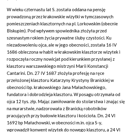
W wieku czternastu lat S. została oddana na pensję
prowadzoną przez krakowskie wizytki w tymczasowych
pomieszczeniach klasztornych na pl. Lorkowskim (obecnie
Biskupim). Pod wpływem spowiednika złożyła przed
szesnastym rokiem życia prywatne śluby czystości. Ku
niezadowoleniu ojca, ale w jego obecności, została 16 IV
1686 obleczona w habit w krakowskim klasztorze wizytek i
rozpoczęła roczny nowicjat pod kierunkiem przysłanej z
klasztoru warszawskiego mistrzyni Marii Konstancji
Cantarini. Dn. 27 IV 1687 złożyła profesję na ręce
przełożonej klasztoru Katarzyny Krystyny Branickiej w
obecności bp. krakowskiego Jana Małachowskiego,
fundatora i dobrodzieja klasztoru. W posagu otrzymała od
ojca 12 tys. złp. Mając zamiłowanie do stolarstwa i znając się
na murarstwie, nadzorowała z Branicką robotników
pracujących przy budowie klasztoru i kościoła. Dn. 24 VI
1692 bp Małachowski, w obecności m.in. ojca S-y,
wprowadził konwent wizytek do nowego klasztoru, a 24 VI