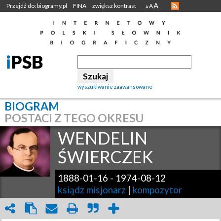
A
Przejdź do: biogramy.pl
FINA
zwiększ kontrast
A
A
wyszukiwanie zaawansowane
BIOGRAM
POSTACI Z TEGO OKRESU
WENDELIN
ŚWIERCZEK
1888-01-16
-
1974-08-12
ksiądz misjonarz
|
kompozytor