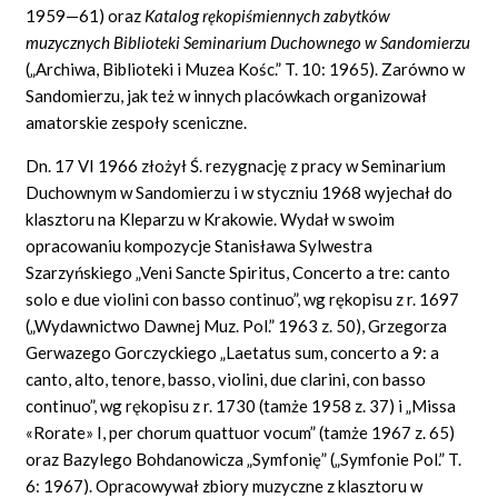
1959—61) oraz
Katalog r
ę
kopi
ś
miennych zabytk
ó
w
muzycznych Biblioteki Seminarium Duchownego w Sandomierzu
(„Archiwa, Biblioteki i Muzea Kośc.” T. 10: 1965). Zarówno w
Sandomierzu, jak też w innych placówkach organizował
amatorskie zespoły sceniczne.
Dn. 17 VI 1966 złożył Ś. rezygnację z pracy w Seminarium
Duchownym w Sandomierzu i w styczniu 1968 wyjechał do
klasztoru na Kleparzu w Krakowie. Wydał w swoim
opracowaniu kompozycje Stanisława Sylwestra
Szarzyńskiego „Veni Sancte Spiritus, Concerto a tre: canto
solo e due violini con basso continuo”, wg rękopisu z r. 1697
(„Wydawnictwo Dawnej Muz. Pol.” 1963 z. 50), Grzegorza
Gerwazego Gorczyckiego „Laetatus sum, concerto a 9: a
canto, alto, tenore, basso, violini, due clarini, con basso
continuo”, wg rękopisu z r. 1730 (tamże 1958 z. 37) i „Missa
«Rorate» I, per chorum quattuor vocum” (tamże 1967 z. 65)
oraz Bazylego Bohdanowicza „Symfonię” („Symfonie Pol.” T.
6: 1967). Opracowywał zbiory muzyczne z klasztoru w