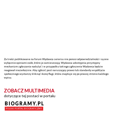
Za treści publikowane na forum Wydawca serwisu nie ponosi odpowiedzialności i są one
wyłącznie opiniami osób, które je zamieszczają. Wydawca udostępnia przystępny
mechanizm zgłaszania nadużyć i w przypadku takiego zgłoszenia Wydawca będzie
reagował niezwłocznie. Aby zgłosić post naruszający prawo lub standardy współżycia
społecznego wystarczy kliknąć ikonę flagi, która znajduje się po prawej stronie każdego
wpisu.
ZOBACZ MULTIMEDIA
dotyczące tej postaci w portalu