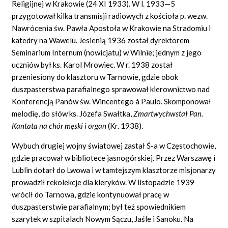
Religijnej w Krakowie (24 XI 1933). W l. 1933—5
przygotował kilka transmisji radiowych z kościoła p. wezw.
Nawrócenia św. Pawła Apostoła w Krakowie na Stradomiu i
katedry na Wawelu. Jesienią 1936 został dyrektorem
Seminarium Internum (nowicjatu) w Wilnie; jednym z jego
uczniów był ks. Karol Mrowiec. W r. 1938 został
przeniesiony do klasztoru w Tarnowie, gdzie obok
duszpasterstwa parafialnego sprawował kierownictwo nad
Konferencją Panów św. Wincentego à Paulo. Skomponował
melodię, do słów ks. Józefa Swałtka,
Zmartwychwsta
ł
Pan.
Kantata na ch
ó
r m
ę
ski i organ
(Kr. 1938).
Wybuch drugiej wojny światowej zastał Ś-a w Częstochowie,
gdzie pracował w bibliotece jasnogórskiej. Przez Warszawę i
Lublin dotarł do Lwowa i w tamtejszym klasztorze misjonarzy
prowadził rekolekcje dla kleryków. W listopadzie 1939
wrócił do Tarnowa, gdzie kontynuował pracę w
duszpasterstwie parafialnym; był też spowiednikiem
szarytek w szpitalach Nowym Sączu, Jaśle i Sanoku. Na