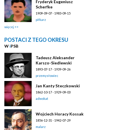
Fryderyk Eugeniusz
Scherfke
1909-09-07 - 1983-09-15
piłkarz
więcej
POSTACI Z TEGO OKRESU
W
i
PSB
Tadeusz Aleksander
Karszo-Siedlewski
1893-07-17 - 1939-09-26
przemysłowiec
Jan Kanty Steczkowski
1862-10-17 - 1929-09-03
adwokat
Wojciech Horacy Kossak
1856-12-31 - 1942-07-29
malarz