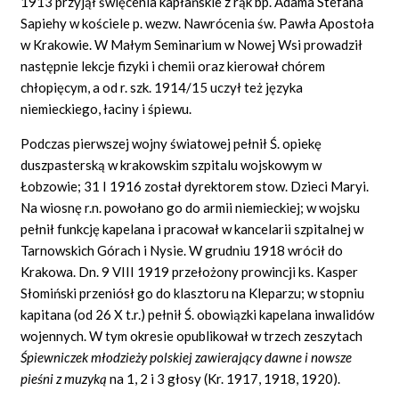
1913 przyjął święcenia kapłańskie z rąk bp. Adama Stefana
Sapiehy w kościele p. wezw. Nawrócenia św. Pawła Apostoła
w Krakowie. W Małym Seminarium w Nowej Wsi prowadził
następnie lekcje fizyki i chemii oraz kierował chórem
chłopięcym, a od r. szk. 1914/15 uczył też języka
niemieckiego, łaciny i śpiewu.
Podczas pierwszej wojny światowej pełnił Ś. opiekę
duszpasterską w krakowskim szpitalu wojskowym w
Łobzowie; 31 I 1916 został dyrektorem stow. Dzieci Maryi.
Na wiosnę r.n. powołano go do armii niemieckiej; w wojsku
pełnił funkcję kapelana i pracował w kancelarii szpitalnej w
Tarnowskich Górach i Nysie. W grudniu 1918 wrócił do
Krakowa. Dn. 9 VIII 1919 przełożony prowincji ks. Kasper
Słomiński przeniósł go do klasztoru na Kleparzu; w stopniu
kapitana (od 26 X t.r.) pełnił Ś. obowiązki kapelana inwalidów
wojennych. W tym okresie opublikował w trzech zeszytach
Ś
piewniczek m
ł
odzie
ż
y polskiej zawieraj
ą
cy dawne i nowsze
pie
ś
ni z muzyk
ą
na 1, 2 i 3 głosy (Kr. 1917, 1918, 1920).