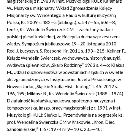
magisterskiej z r. 1983 w Inst. Muzykologii KUL); Kałamarz
W., Muzyka u misjonarzy. Wkład Zgromadzenia Księży
Misjonarzy św. Wincentego a Paulo w kulturę muzyczną
Polski, Kr. 2009 s. 482—5 (bibliogr.), s. 547—65, 606—8;
tenże, Ks. Wendelin Świerczek CM — zasłużony badacz
polskiej pieśni kościelnej, w: Recepcja ducha w przestrzeni
wiedzy. Sympozjum jubileuszowe 19—20 listopada 2010,
Red. J. Łucyszyn, S. Rospond, Kr. 2011 s. 193—215; Kellner F.,
Ksiądz Wendelin Świerczek, wychowawca, historyk muzyki,
wydawca śpiewników, „Skarb Rodzinny” 1963 s. 4—6; Kłakus
M., Udział duchowieństwa w powstaniach śląskich w świetle
akt zgromadzonych w Instytucie im. Józefa Piłsudskiego w
Nowym Jorku, „Śląskie Studia Hist.-Teolog.” T. 45: 2012 s.
196, 199; Mikłasz B., Ks. Wendelin Świerczek (1888—1974).
Działalność kapłańska, naukowa, społeczno-muzyczna i
kompozytorska
.
(mszp. pracy magisterskiej z r. 1991 w Inst.
Muzykologii KUL); Sieńko L., Przemówienie na pogrzebie ks.
prof. Wendelina Świerczka CM w Krakowie, „Kron. Diec.
Sandomierskiej” T. 67: 1974 nr 9—10 s. 235—40;