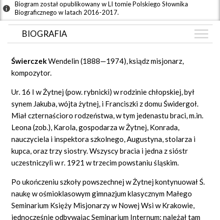
Biogram został opublikowany w LI tomie Polskiego Słownika
Biograficznego w latach 2016-2017.
BIOGRAFIA
BIOGRAFIA
Świerczek
Wendelin (1888—1974), ksiądz misjonarz,
GRAF POWIĄZAŃ
kompozytor.
DYSKUSJA
Ur. 16 I w Żytnej (pow. rybnicki) w rodzinie chłopskiej, był
Mapa
synem Jakuba, wójta żytnej, i Franciszki z domu Świdergoł.
Miał czternaścioro rodzeństwa, w tym jedenastu braci, m.in.
Leona (zob.), Karola, gospodarza w Żytnej, Konrada,
nauczyciela i inspektora szkolnego, Augustyna, stolarza i
kupca, oraz trzy siostry. Wszyscy bracia i jedna z sióstr
uczestniczyli w r. 1921 w trzecim powstaniu śląskim.
Po ukończeniu szkoły powszechnej w Żytnej kontynuował Ś.
naukę w ośmioklasowym gimnazjum klasycznym Małego
Seminarium Księży Misjonarzy w Nowej Wsi w Krakowie,
jednocześnie odbywając Seminarium Internum; należał tam