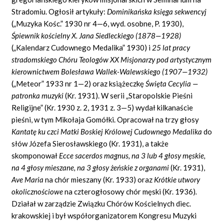
Stradomiu. Ogłosił artykuły:
Dominika
ń
ska ksi
ę
ga sekwencyj
(„Muzyka Kośc.” 1930 nr 4—6, wyd. osobne, P. 1930),
Ś
piewnik ko
ś
cielny X. Jana Siedleckiego (1878
—
1928)
(„Kalendarz Cudownego Medalika” 1930) i
25 lat pracy
stradomskiego Ch
ó
ru Teolog
ó
w XX Misjonarzy pod artystycznym
kierownictwem Boles
ł
awa Wallek-Walewskiego (1907
—
1932)
(„Meteor” 1933 nr 1—2) oraz książeczkę
Ś
wi
ę
ta Cecylia
—
patronka muzyki
(Kr. 1931). W serii „Staropolskie Pieśni
Religijne” (Kr. 1930 z. 2, 1931 z. 3—5) wydał kilkanaście
pieśni, w tym Mikołaja Gomółki. Opracował na trzy głosy
Kantat
ę
ku czci Matki Boskiej Kr
ó
lowej Cudownego Medalika
do
słów Józefa Sierosławskiego (Kr. 1931), a także
skomponował
Ecce sacerdos magnus, na 3 lub 4 g
ł
osy m
ę
skie,
na 4 g
ł
osy mieszane, na 3 g
ł
osy
ż
e
ń
skie z organami
(Kr. 1931),
Ave Maria
na chór mieszany (Kr. 1933) oraz
Kr
ó
tkie utwory
okoliczno
ś
ciowe
na czterogłosowy chór męski (Kr. 1936)
.
Działał w zarządzie Związku Chórów Kościelnych diec.
krakowskiej i był współorganizatorem Kongresu Muzyki