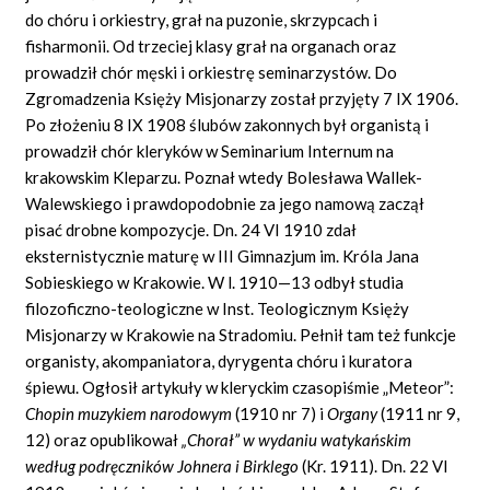
do chóru i orkiestry, grał na puzonie, skrzypcach i
fisharmonii. Od trzeciej klasy grał na organach oraz
prowadził chór męski i orkiestrę seminarzystów. Do
Zgromadzenia Księży Misjonarzy został przyjęty 7 IX 1906.
Po złożeniu 8 IX 1908 ślubów zakonnych był organistą i
prowadził chór kleryków w Seminarium Internum na
krakowskim Kleparzu. Poznał wtedy Bolesława Wallek-
Walewskiego i prawdopodobnie za jego namową zaczął
pisać drobne kompozycje. Dn. 24 VI 1910 zdał
eksternistycznie maturę w III Gimnazjum im. Króla Jana
Sobieskiego w Krakowie. W l. 1910—13 odbył studia
filozoficzno-teologiczne w Inst. Teologicznym Księży
Misjonarzy w Krakowie na Stradomiu. Pełnił tam też funkcje
organisty, akompaniatora, dyrygenta chóru i kuratora
śpiewu. Ogłosił artykuły w kleryckim czasopiśmie „Meteor”:
Chopin muzykiem narodowym
(1910 nr 7) i
Organy
(1911 nr 9,
12) oraz opublikował
„
Chora
ł”
w wydaniu watyka
ń
skim
wed
ł
ug podr
ę
cznik
ó
w Johnera i Birklego
(Kr. 1911). Dn. 22 VI