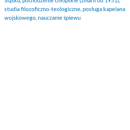
Śląsku,
pochodzenie chłopskie (zmarli od 1951),
studia filozoficzno-teologiczne,
posługa kapelana
wojskowego,
nauczanie śpiewu