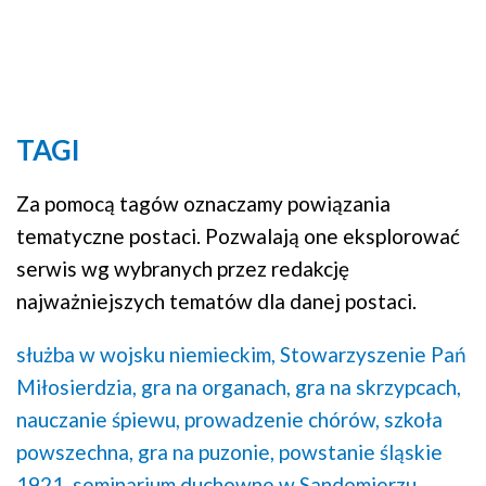
TAGI
Za pomocą tagów oznaczamy powiązania
tematyczne postaci. Pozwalają one eksplorować
serwis wg wybranych przez redakcję
najważniejszych tematów dla danej postaci.
służba w wojsku niemieckim,
Stowarzyszenie Pań
Miłosierdzia,
gra na organach,
gra na skrzypcach,
nauczanie śpiewu,
prowadzenie chórów,
szkoła
powszechna,
gra na puzonie,
powstanie śląskie
1921,
seminarium duchowne w Sandomierzu,