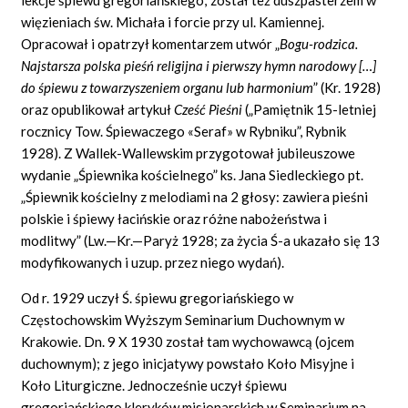
więzieniach św. Michała i forcie przy ul. Kamiennej.
Opracował i opatrzył komentarzem utwór „
Bogu-rodzica.
Najstarsza polska pieśń religijna i pierwszy hymn narodowy […]
do śpiewu z towarzyszeniem organu lub harmonium
” (Kr. 1928)
oraz opublikował artykuł
Cze
ść
Pie
ś
ni
(„Pamiętnik 15-letniej
rocznicy Tow. Śpiewaczego «Seraf» w Rybniku”, Rybnik
1928). Z Wallek-Wallewskim przygotował jubileuszowe
wydanie „Śpiewnika kościelnego” ks. Jana Siedleckiego pt.
„Śpiewnik kościelny z melodiami na 2 głosy: zawiera pieśni
polskie i śpiewy łacińskie oraz różne nabożeństwa i
modlitwy” (Lw.—Kr.—Paryż 1928; za życia Ś-a ukazało się 13
modyfikowanych i uzup. przez niego wydań).
Od r. 1929 uczył Ś. śpiewu gregoriańskiego w
Częstochowskim Wyższym Seminarium Duchownym w
Krakowie. Dn. 9 X 1930 został tam wychowawcą (ojcem
duchownym); z jego inicjatywy powstało Koło Misyjne i
Koło Liturgiczne. Jednocześnie uczył śpiewu
gregoriańskiego kleryków misjonarskich w Seminarium na