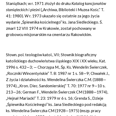
Staniątkach; w r. 1971 złożył do druku
Katalog kancjona
łó
w
stani
ą
teckich i pie
ś
ni
(„Archiwa, Biblioteki i Muzea Kośc.” T.
41: 1980). W r. 1973 ukazało się ostatnie za jego życia
wydanie „Śpiewnika kościelnego” ks. Jana Siedleckiego. Ś.
zmarł 12 VIII 1974 w Krakowie, został pochowany w
grobowcu misjonarskim na cmentarzu Rakowickim.
Słown. pol. teologów katol., VII; Słownik biograficzny
katolickiego duchowieństwa śląskiego XIX i XX wieku, Kat.
1996 s. 432—3; — Chorzępa M., Śp. Ks. Wendelin Świerczek,
„Roczniki Wincentyńskie” T. 8: 1987 nr 1 s. 58—9; Chwałek J.,
Z życia i działalności ks. Wendelina Świerczka C.M. (1888—
1974), „Kron. Diec. Sandomierskiej” T. 70: 1977 nr 9—10 s.
213—26; German F., Wendelin Świerczek CM (1888—1974),
„Hejnał Mariacki” T. 23: 1979 nr 6 s. 16; Grenda S., Dzieje
„Śpiewnika Kościelnego” ks. Jana Siedleckiego pod redakcją
ks. Wendelina Świerczka CM (1928—1975) (mszp. pracy