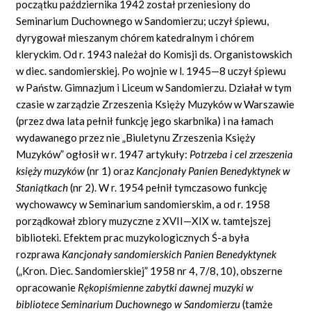
początku października 1942 został przeniesiony do
Seminarium Duchownego w Sandomierzu; uczył śpiewu,
dyrygował mieszanym chórem katedralnym i chórem
kleryckim. Od r. 1943 należał do Komisji ds. Organistowskich
w diec. sandomierskiej. Po wojnie w l. 1945—8 uczył śpiewu
w Państw. Gimnazjum i Liceum w Sandomierzu. Działał w tym
czasie w zarządzie Zrzeszenia Księży Muzyków w Warszawie
(przez dwa lata pełnił funkcję jego skarbnika) i na łamach
wydawanego przez nie „Biuletynu Zrzeszenia Księży
Muzyków” ogłosił w r. 1947 artykuły:
Potrzeba i cel zrzeszenia
ksi
ęż
y muzyk
ó
w
(nr 1) oraz
Kancjona
ł
y Panien Benedyktynek w
Stani
ą
tkach
(nr 2). W r. 1954 pełnił tymczasowo funkcję
wychowawcy w Seminarium sandomierskim, a od r. 1958
porządkował zbiory muzyczne z XVII—XIX w. tamtejszej
biblioteki. Efektem prac muzykologicznych Ś-a była
rozprawa
Kancjona
ł
y sandomierskich Panien Benedyktynek
(„Kron. Diec. Sandomierskiej” 1958 nr 4, 7/8, 10), obszerne
opracowanie
R
ę
kopi
ś
mienne zabytki dawnej muzyki w
bibliotece Seminarium Duchownego w Sandomierzu
(tamże