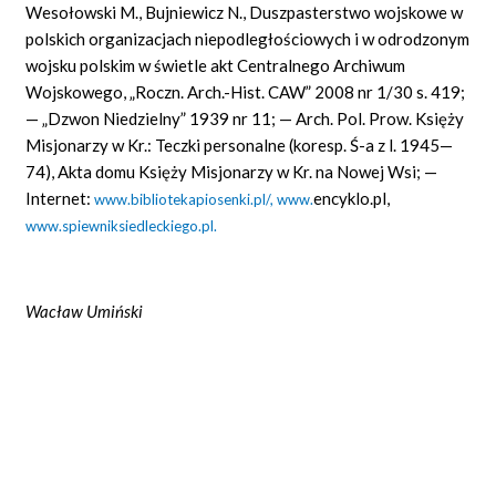
Wesołowski M., Bujniewicz N., Duszpasterstwo wojskowe w
polskich organizacjach niepodległościowych i w odrodzonym
wojsku polskim w świetle akt Centralnego Archiwum
Wojskowego, „Roczn. Arch.-Hist. CAW” 2008 nr 1/30 s. 419;
— „Dzwon Niedzielny” 1939 nr 11; — Arch. Pol. Prow. Księży
Misjonarzy w Kr.: Teczki personalne (koresp. Ś-a z l. 1945—
74), Akta domu Księży Misjonarzy w Kr. na Nowej Wsi; —
Internet:
encyklo.pl,
www.bibliotekapiosenki.pl/,
www.
www.spiewniksiedleckiego.pl.
Wac
ł
aw Umi
ń
ski