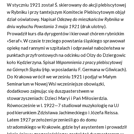
W styczniu 1921 został Ś. skierowany do akcji plebiscytowej
w Rybniku i przy tamtejszym Komitecie Plebiscytowym objął
dział oświatowy. Napisał
Odezw
ę
do mieszka
ń
c
ó
w Rybnika w
dniu wybuchu Powstania 3 maja 1921
(druk ulotny).
Prowadził kurs dla dyrygentów i kierował chórem rybnickim
«Seraf». W czasie trzeciego powstania śląskiego sprawował
opiekę nad rannymi w szpitalach i odprawiał nabożeństwa w
punktach przyfrontowych na odcinku od Olzy do Dziergowic
koło Kędzierzyna. Spisał
Wspomnienia z pracy plebiscytowej
na G
ó
rnych
Ś
l
ą
sku
(rkp. w posiadaniu F. Germana w Gliwicach).
Do Krakowa wrócił we wrześniu 1921 i podjął w Małym
Seminarium w Nowej Wsi wcześniejsze obowiązki,
dodatkowo zajmując się duszpasterstwem w
stowarzyszeniach: Dzieci Maryi i Pań Miłosierdzia.
Równocześnie w l. 1922—7 studiował muzykologię na UJ
pod kierunkiem Zdzisława Jachimeckiego i Józefa Reissa.
Latem 1927 przełożeni przenieśli go do domu
stradomskiego w Krakowie, gdzie był asystentem i prowadził
lekcje śpiewu gregoriańskiego; został też duszpasterzem w