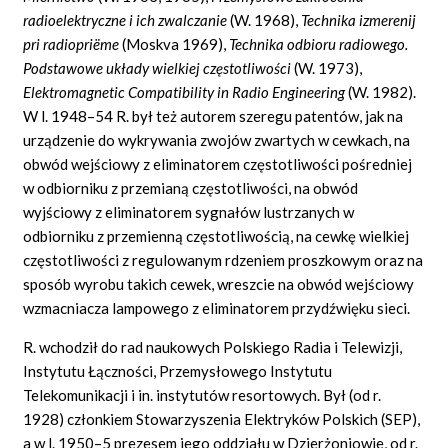
radioelektryczne i ich zwalczanie
(W. 1968),
Technika izmerenij
pri radiopriëme
(Moskva 1969),
Technika odbioru radiowego.
Podstawowe układy wielkiej częstotliwości
(W. 1973),
Elektromagnetic Compatibility in Radio Engineering
(W. 1982).
W l. 1948–54 R. był też autorem szeregu patentów, jak na
urządzenie do wykrywania zwojów zwartych w cewkach, na
obwód wejściowy z eliminatorem częstotliwości pośredniej
w odbiorniku z przemianą częstotliwości, na obwód
wyjściowy z eliminatorem sygnałów lustrzanych w
odbiorniku z przemienną częstotliwością, na cewkę wielkiej
częstotliwości z regulowanym rdzeniem proszkowym oraz na
sposób wyrobu takich cewek, wreszcie na obwód wejściowy
wzmacniacza lampowego z eliminatorem przydźwięku sieci.
R. wchodził do rad naukowych Polskiego Radia i Telewizji,
Instytutu Łączności, Przemysłowego Instytutu
Telekomunikacji i in. instytutów resortowych. Był (od r.
1928) członkiem Stowarzyszenia Elektryków Polskich (SEP),
a w l. 1950–5 prezesem jego oddziału w Dzierżoniowie, od r.