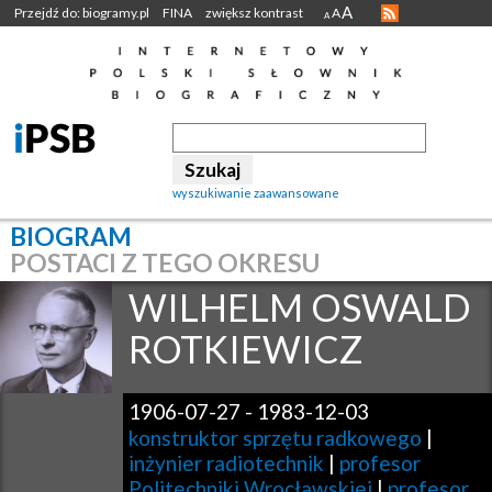
A
Przejdź do: biogramy.pl
FINA
zwiększ kontrast
A
A
wyszukiwanie zaawansowane
BIOGRAM
POSTACI Z TEGO OKRESU
WILHELM OSWALD
ROTKIEWICZ
1906-07-27
-
1983-12-03
konstruktor sprzętu radkowego
|
inżynier radiotechnik
|
profesor
Politechniki Wrocławskiej
|
profesor