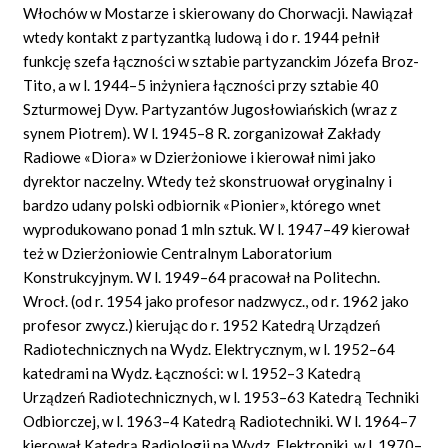
Włochów w Mostarze i skierowany do Chorwacji. Nawiązał
wtedy kontakt z partyzantką ludową i do r. 1944 pełnił
funkcję szefa łączności w sztabie partyzanckim Józefa Broz-
Tito, a w l. 1944–5 inżyniera łączności przy sztabie 40
Szturmowej Dyw. Partyzantów Jugosłowiańskich (wraz z
synem Piotrem). W l. 1945–8 R. zorganizował Zakłady
Radiowe
«Diora»
w Dzierżoniowe i kierował nimi jako
dyrektor naczelny. Wtedy też skonstruował oryginalny i
bardzo udany polski odbiornik
«Pionier»,
którego wnet
wyprodukowano ponad 1 mln sztuk. W l. 1947–49 kierował
też w Dzierżoniowie Centralnym Laboratorium
Konstrukcyjnym. W l. 1949–64 pracował na Politechn.
Wrocł. (od r. 1954 jako profesor nadzwycz., od r. 1962 jako
profesor zwycz.) kierując do r. 1952 Katedrą Urządzeń
Radiotechnicznych na Wydz. Elektrycznym, w l. 1952–64
katedrami na Wydz. Łączności: w l. 1952–3 Katedrą
Urządzeń Radiotechnicznych, w l. 1953–63 Katedrą Techniki
Odbiorczej, w l. 1963–4 Katedrą Radiotechniki. W l. 1964–7
kierował Katedrą Radiologii na Wydz. Elektroniki, w l. 1970–