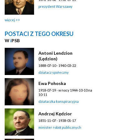
prezydent Warszawy
więcej
POSTACI Z TEGO OKRESU
W
i
PSB
Antoni Lendzion
(Lędzion)
1888-07-10 - 1940-03-22
działacz społeczny
Ewa Pohoska
1918-07-19 - w nocy 1944-10-10 na
10-11
działaczka konspiracyjna
Andrzej Kędzior
1851-11-07 - 1938-01-17
minister robót publicznych