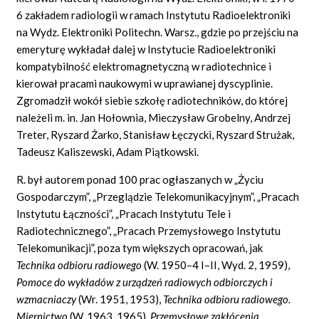
6 zakładem radiologii w ramach Instytutu Radioelektroniki
na Wydz. Elektroniki Politechn. Warsz., gdzie po przejściu na
emeryturę wykładał dalej w Instytucie Radioelektroniki
kompatybilność elektromagnetyczną w radiotechnice i
kierował pracami naukowymi w uprawianej dyscyplinie.
Zgromadził wokół siebie szkołę radiotechników, do której
należeli m. in. Jan Hołownia, Mieczysław Grobelny, Andrzej
Treter, Ryszard Żarko, Stanisław Łęczycki, Ryszard Strużak,
Tadeusz Kaliszewski, Adam Piątkowski.
R. był autorem ponad 100 prac ogłaszanych w „Życiu
Gospodarczym”, „Przeglądzie Telekomunikacyjnym”, „Pracach
Instytutu Łączności”, „Pracach Instytutu Tele i
Radiotechnicznego”, „Pracach Przemysłowego Instytutu
Telekomunikacji”, poza tym większych opracowań, jak
Technika odbioru radiowego
(W. 1950–4 I–II, Wyd. 2, 1959),
Pomoce do wykładów z urządzeń radiowych odbiorczych i
wzmacniaczy
(Wr. 1951, 1953),
Technika odbioru radiowego.
Miernictwo
(W. 1963, 1965),
Przemysłowe zakłócenia