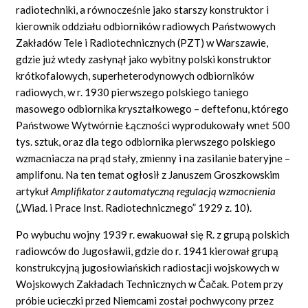
radiotechniki, a równocześnie jako starszy konstruktor i
kierownik oddziału odbiorników radiowych Państwowych
Zakładów
Tele
i Radiotechnicznych (PZT) w Warszawie,
gdzie już wtedy zasłynął jako wybitny polski konstruktor
krótkofalowych, superheterodynowych odbiorników
radiowych, w r. 1930 pierwszego polskiego taniego
masowego odbiornika kryształkowego – deftefonu, którego
Państwowe Wytwórnie Łączności wyprodukowały wnet 500
tys. sztuk, oraz dla tego odbiornika pierwszego polskiego
wzmacniacza na prąd stały, zmienny i na zasilanie bateryjne –
amplifonu. Na ten temat ogłosił z Januszem Groszkowskim
artykuł
Amplifikator z automatyczną regulacją wzmocnienia
(„Wiad. i Prace Inst. Radiotechnicznego” 1929 z. 10).
Po wybuchu wojny 1939 r. ewakuował się R. z grupą polskich
radiowców do Jugosławii, gdzie do r. 1941 kierował grupą
konstrukcyjną jugosłowiańskich radiostacji wojskowych w
Wojskowych Zakładach Technicznych w Čačak. Potem przy
próbie ucieczki przed Niemcami został pochwycony przez