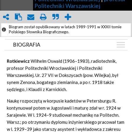
Politechniki Warszawskiej
Biogram został opublikowany w latach 1989-1991 w XXXII tomie
Polskiego Słownika Biograficznego.
BIOGRAFIA
BIOGRAFIA
Rotkiewicz
Wilhelm Oswald (1906–1983), radiotechnik,
ZDJĘCIA
profesor Politechniki Wrocławskiej i Politechniki
(1)
Warszawskiej. Ur. 27 VII w Dokszycach (pow. Wilejka), był
GRAF POWIĄZAŃ
synem Zenona, bogatego ziemianina, a po r. 1918 także
DYSKUSJA
sędziego, i Klaudii z Karnickich.
Mapa
Naukę rozpoczętą w korpusie kadetów w Petersburgu R.
kontynuował potem w Jugosławii i maturę zdał w r. 1924 w
Sarajewie. W l. 1924–9 studiował mechanikę na Politechn.
Warsz.; po otrzymaniu dyplomu inżynierskiego pracował tam
w l. 1929–39 jako starszy asystent i wykładowca z zakresu