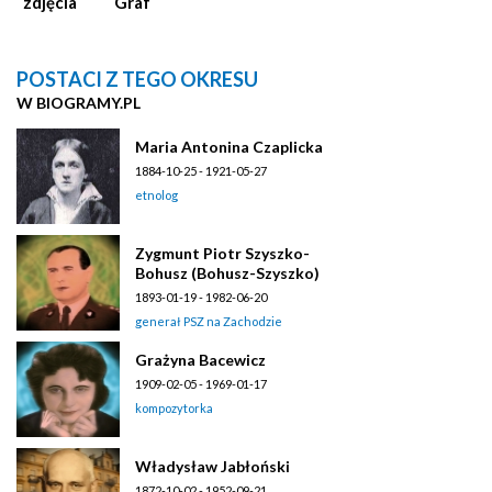
zdjęcia
Graf
POSTACI Z TEGO OKRESU
W BIOGRAMY.PL
Maria Antonina Czaplicka
1884-10-25 - 1921-05-27
etnolog
Zygmunt Piotr Szyszko-
Bohusz (Bohusz-Szyszko)
1893-01-19 - 1982-06-20
generał PSZ na Zachodzie
Grażyna Bacewicz
1909-02-05 - 1969-01-17
kompozytorka
Władysław Jabłoński
1872-10-02 - 1952-09-21