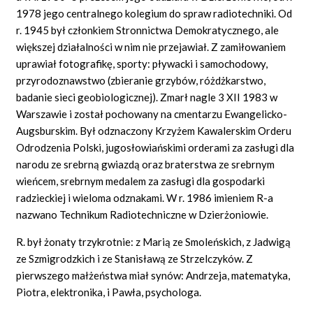
1978 jego centralnego kolegium do spraw radiotechniki. Od
r. 1945 był członkiem Stronnictwa Demokratycznego, ale
większej działalności w nim nie przejawiał. Z zamiłowaniem
uprawiał fotografikę, sporty: pływacki i samochodowy,
przyrodoznawstwo (zbieranie grzybów, różdżkarstwo,
badanie sieci geobiologicznej). Zmarł nagle 3 XII 1983 w
Warszawie i został pochowany na cmentarzu Ewangelicko-
Augsburskim. Był odznaczony Krzyżem Kawalerskim Orderu
Odrodzenia Polski, jugosłowiańskimi orderami za zasługi dla
narodu ze srebrną gwiazdą oraz braterstwa ze srebrnym
wieńcem, srebrnym medalem za zasługi dla gospodarki
radzieckiej i wieloma odznakami. W r. 1986 imieniem R-a
nazwano Technikum Radiotechniczne w Dzierżoniowie.
R. był żonaty trzykrotnie: z Marią ze Smoleńskich, z Jadwigą
ze Szmigrodzkich i ze Stanisławą ze Strzelczyków. Z
pierwszego małżeństwa miał synów: Andrzeja, matematyka,
Piotra, elektronika, i Pawła, psychologa.