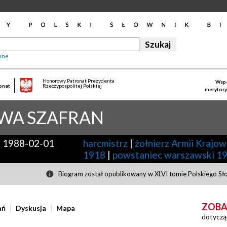
ane
Honorowy Patronat Prezydenta
Wspa
onat
Rzeczypospolitej Polskiej
merytory
AWA
SZAFRAN
-
1988-02-01
harcmistrz
|
żołnierz Armii Krajow
1918
|
powstaniec warszawski 1
Biogram został opublikowany w XLVI tomie Polskiego Sł
ZOBA
ań
Dyskusja
Mapa
dotyczą