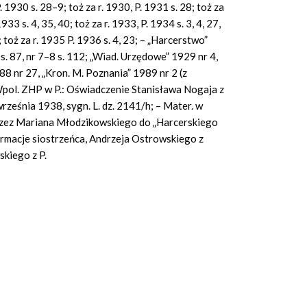
. 1930 s. 28–9; toż za r. 1930, P. 1931 s. 28; toż za
1933 s. 4, 35, 40; toż za r. 1933, P. 1934 s. 3, 4, 27,
9; toż za r. 1935 P. 1936 s. 4, 23; – „Harcerstwo”
s. 87, nr 7–8 s. 112; „Wiad. Urzędowe” 1929 nr 4,
88 nr 27, „Kron. M. Poznania” 1989 nr 2 (z
Wpol. ZHP w P.: Oświadczenie Stanisława Nogaja z
ześnia 1938, sygn. L. dz. 2141/h; – Mater. w
przez Mariana Młodzikowskiego do „Harcerskiego
formacje siostrzeńca, Andrzeja Ostrowskiego z
kiego z P.