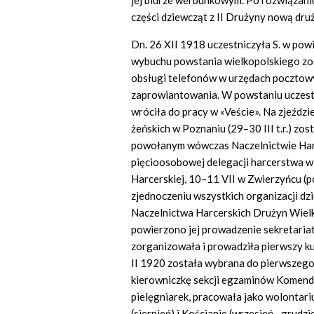
jej biurze werbunkowym. Po rozwiązaniu
części dziewcząt z II Drużyny nową dr
Dn. 26 XII 1918 uczestniczyła S. w po
wybuchu powstania wielkopolskiego zost
obsługi telefonów w urzędach pocztowy
zaprowiantowania. W powstaniu uczestn
wróciła do pracy w «Veście». Na zjeździ
żeńskich w Poznaniu (29–30 III t.r.) zo
powołanym wówczas Naczelnictwie Harc
pięcioosobowej delegacji harcerstwa wi
Harcerskiej, 10–11 VII w Zwierzyńcu (p
zjednoczeniu wszystkich organizacji dz
Naczelnictwa Harcerskich Drużyn Wielko
powierzono jej prowadzenie sekretariat
zorganizowała i prowadziła pierwszy k
II 1920 została wybrana do pierwszeg
kierowniczkę sekcji egzaminów Komendy
pielęgniarek, pracowała jako wolontar
(sierpień) i Kościanie (wrzesień– grudz