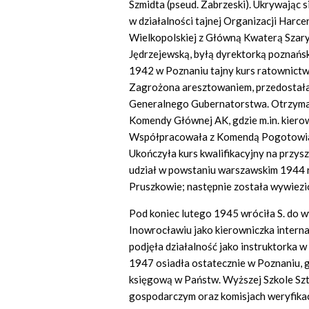
Szmidta (pseud. Zabrzeski). Ukrywając si
w działalności tajnej Organizacji Harc
Wielkopolskiej z Główną Kwaterą Szar
Jędrzejewską, byłą dyrektorką poznańsk
1942 w Poznaniu tajny kurs ratownictwa
Zagrożona aresztowaniem, przedostała si
Generalnego Gubernatorstwa. Otrzymała 
Komendy Głównej AK, gdzie m.in. kier
Współpracowała z Komendą Pogotowia 
Ukończyła kurs kwalifikacyjny na przysz
udział w powstaniu warszawskim 1944 r
Pruszkowie; następnie została wywiez
Pod koniec lutego 1945 wróciła S. do w
Inowrocławiu jako kierowniczka inter
podjęła działalność jako instruktorka
1947 osiadła ostatecznie w Poznaniu, g
księgową w Państw. Wyższej Szkole Sztu
gospodarczym oraz komisjach weryfikac