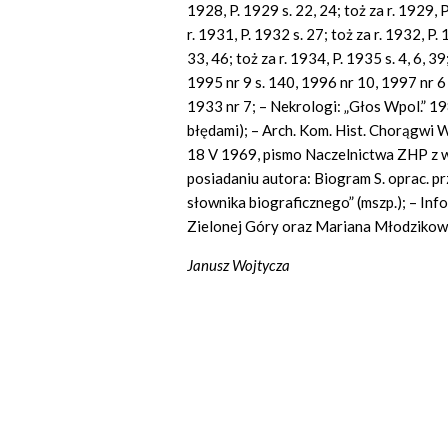
1928, P. 1929 s. 22, 24; toż za r. 1929, P
r. 1931, P. 1932 s. 27; toż za r. 1932, P. 
33, 46; toż za r. 1934, P. 1935 s. 4, 6, 3
1995 nr 9 s. 140, 1996 nr 10, 1997 nr 6 
1933 nr 7; – Nekrologi: „Głos Wpol.” 19
błędami); – Arch. Kom. Hist. Chorągwi 
18 V 1969, pismo Naczelnictwa ZHP z wr
posiadaniu autora: Biogram S. oprac. 
słownika biograficznego” (mszp.); – In
Zielonej Góry oraz Mariana Młodzikows
Janusz Wojtycza