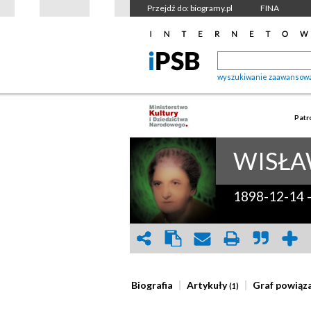
Przejdź do: biogramy.pl
FINA
wyszukiwanie zaawansow
Patr
WISŁ
1898-12-14
Biografia
Artykuły
Graf powiąz
(1)