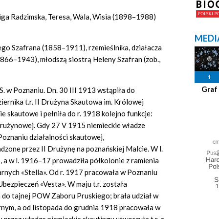
iga Radzimska, Teresa, Wala, Wisia (1898–1988)
MEDI
cego Szafrana (1858–1911), rzemieślnika, działacza
866–1943), młodszą siostrą Heleny Szafran (zob.,
1
Graf
S. w Poznaniu. Dn. 30 III 1913 wstąpiła do
ernika t.r. II Drużyna Skautowa im. Królowej
e skautowe i pełniła do r. 1918 kolejno funkcje:
 drużynowej. Gdy 27 V 1915 niemieckie władze
Poznaniu działalności skautowej,
zone przez II Drużynę na poznańskiej Malcie. W l.
, a w l. 1916–17 prowadziła półkolonie z ramienia
tarnych «Stella». Od r. 1917 pracowała w Poznaniu
ezpieczeń «Vesta». W maju t.r. została
 do tajnej POW Zaboru Pruskiego; brała udział w
rnym, a od listopada do grudnia 1918 pracowała w