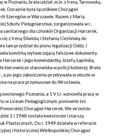
ę w Poznaniu, brała udział, m.in. z Ireną Tarnowską,
erek. Doraźnie była łącznikiem Chorągwi
ych Szeregów w Warszawie. Razem z Marią
iej Szkoły Pielęgniarstwa, zorganizowała w r.
 sanitarnego dla członkiń Organizacji Harcerek.
ę z Ireną Śliwicką i Stefanią Cieślińską do
tam przydział do pionu legalizacji Oddz. I
owała komórką wytwarzającą fałszywe dokumenty.
Harcerek i jego komendantką Józefą Łapińską.
łe kierownicze stanowiska w policji kobiecej. Brała
., a po jego zakończeniu przebywała w obozie w
iona na prace przymusowe do Wrocławia.
yzwolonego Poznania, a 1 V t.r. wznowiła pracę w
natu w Liceum Pedagogicznym; ponownie też
 w Pomorskiej Chorągwi Harcerek. We wrześniu
dzie 1 I 1948 została kwestorem i starszą
k Plastycznych. Do r. 1949 działała w referacie
yjnej i historycznej Wielkopolskiej Chorągwi