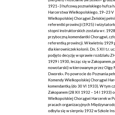
1921–3 hufcową poznańskiego hufca har
Harcerstwa Wielkopolskiego, 19–23 V 
Wielkopolskiej Chorągwi Żeńskiej pełnił
referentki prowincji (1925) i wizytato
stopni instruktorskich została w r. 192
przyboczną komendantki Chorągwi, czło
referentką prowincji. W kwietniu 1929
dla kierowniczek kolonii. Dn. 5 XII t.r.
podjęto decyzję w sprawie rozdziału ZH
1929 i 1930, lecząc się w Zakopanem,
nowotarski) w kierowanym przez Olgę 
Dworek». Po powrocie do Poznania pełn
Komendy Wielkopolskiej Chorągwi Harcer
komendantką (do 30 VI 1933). W tym cz
Zakopanem (28 XII 1932 – 14 I 1933) o
Wielkopolskiej Chorągwi Harcerek w Pu
pracach organizacyjnych Międzynarodow
odbyła się w sierpniu 1932 w Szkole In