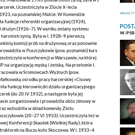
cerek. Uczestniczyła w Zlocie X-lecia
więcej
1923, na poznańskiej Malcie. W Komendzie
a funkcje referentki organizacyjnej (1924),
POST
rki drużyn (1926–7). W wyniku zmiany systemu
W
i
PSB
8 harcmistrzynią. Była w l. 1928–9 pierwszą
nkinią komisji prób na drużynową oraz ponownie
 prowadziła w Puszczykowie (pow. poznański) kurs
 uczestniczyła w konferencji w Warszawie, na której
P na organizację męską i żeńską. Na przełomie l.
 pracowała w Sromowcach Wyżnych (pow.
Małkowską ośrodku pracy harcerskiej «Cisowy
iła funkcję kierowniczki działu organizacyjnego
ek (do 20 IV 1932), a następnie była jej
asie zorganizowała i prowadziła obóz zimowy w
raz wchodziła w skład komendy Zlotu
szczykowie (20–27 VI 1933). Uczestniczyła też w
ej Konferencji Skautek (Wielkiej Rady), która
struktorek na Buczu koło Skoczowa. W l. 1933–4