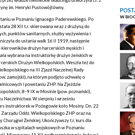
 przez władze niemieckie skautingu utworzyła t.r. z
użynę im. Henryki Pustowójtówny.
POST
W BIO
witaniu w Poznaniu Ignacego Paderewskiego. Po
ała 28 XII t.r. skierowana wraz z drużyną do
ch, punktów sanitarnych, służby wyżywienia i
iczyła do ustania walk 16 II 1919, następnie
e kierowników drużyn harcerskich męskich i
stała wybrana na instruktorkę drużyn żeńskich w
erskich Drużyn Wielkopolskich. Weszła też do
elkopolskiego na III Zjazd Naczelnej Rady
ow. zamojski), na którym podjęto uchwałę o
ielnicowych i powstaniu ZHP. Na Zjeździe
polskich, 8–9 IX w Mosinie (pow. poznański),
u Naczelnictwa. W sierpniu i wrześniu
urs instruktorek w Pożegowie koło Mosiny. Dn. 22
o Zarządu Oddz. Wielkopolskiego ZHP oraz na
 Chorągwi Żeńskiej. Ukończywszy t.r. kurs dla
iuszka w szpitalach wojskowych w Poznaniu
ień). Mianowana 15 XII podharcmistrzynią, była w l.