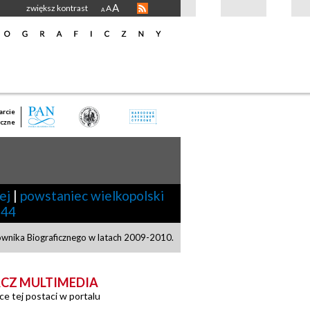
A
zwiększ kontrast
A
A
rcie
czne
ej
|
powstaniec wielkopolski
944
ownika Biograficznego w latach 2009-2010.
CZ MULTIMEDIA
ce tej postaci w portalu