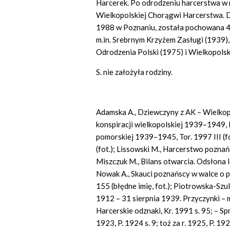
Harcerek. Po odrodzeniu harcerstwa w r
Wielkopolskiej Chorągwi Harcerstwa. Dn
1988 w Poznaniu, została pochowana 4
m.in. Srebrnym Krzyżem Zasługi (1939)
Odrodzenia Polski (1975) i Wielkopol
S. nie założyła rodziny.
Adamska A., Dziewczyny z AK – Wielkopo
konspiracji wielkopolskiej 1939–1949, P
pomorskiej 1939–1945, Tor. 1997 III (fo
(fot.); Lissowski M., Harcerstwo poznań
Miszczuk M., Bilans otwarcia. Odsłona 
Nowak A., Skauci poznańscy w walce o p
155 (błędne imię, fot.); Piotrowska-Sz
1912 – 31 sierpnia 1939. Przyczynki – m
Harcerskie odznaki, Kr. 1991 s. 95; – 
1923, P. 1924 s. 9; toż za r. 1925, P. 1926