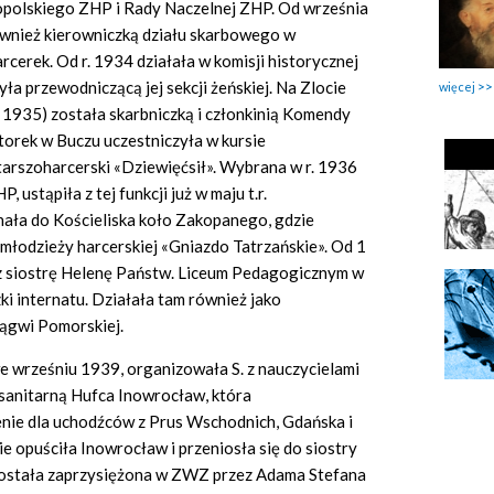
opolskiego ZHP i Rady Naczelnej ZHP. Od września
również kierowniczką działu skarbowego w
erek. Od r. 1934 działała w komisji historycznej
a przewodniczącą jej sekcji żeńskiej. Na Zlocie
więcej
1935) została skarbniczką i członkinią Komendy
torek w Buczu uczestniczyła w kursie
tarszoharcerski «Dziewięćsił». Wybrana w r. 1936
ustąpiła z tej funkcji już w maju t.r.
hała do Kościeliska koło Zakopanego, gdzie
młodzieży harcerskiej «Gniazdo Tatrzańskie». Od 1
 siostrę Helenę Państw. Liceum Pedagogicznym w
i internatu. Działała tam również jako
ągwi Pomorskiej.
e wrześniu 1939, organizowała S. z nauczycielami
-sanitarną Hufca Inowrocław, która
ie dla uchodźców z Prus Wschodnich, Gdańska i
ie opuściła Inowrocław i przeniosła się do siostry
Została zaprzysiężona w ZWZ przez Adama Stefana