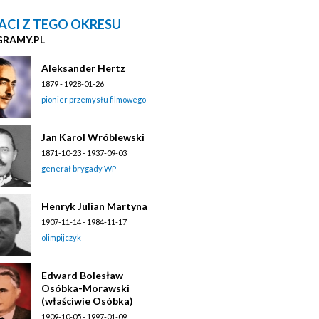
ACI Z TEGO OKRESU
GRAMY.PL
Aleksander Hertz
1879 - 1928-01-26
pionier przemysłu filmowego
Jan Karol Wróblewski
1871-10-23 - 1937-09-03
generał brygady WP
Henryk Julian Martyna
1907-11-14 - 1984-11-17
olimpijczyk
Edward Bolesław
Osóbka-Morawski
(właściwie Osóbka)
1909-10-05 - 1997-01-09