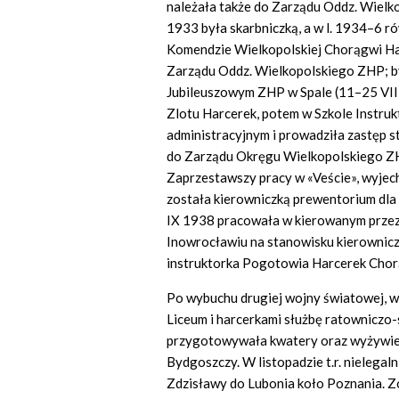
należała także do Zarządu Oddz. Wielk
1933 była skarbniczką, a w l. 1934–6 
Komendzie Wielkopolskiej Chorągwi Harc
Zarządu Oddz. Wielkopolskiego ZHP; był
Jubileuszowym ZHP w Spale (11–25 VII 
Zlotu Harcerek, potem w Szkole Instruk
administracyjnym i prowadziła zastęp s
do Zarządu Okręgu Wielkopolskiego ZHP, 
Zaprzestawszy pracy w «Veście», wyjec
została kierowniczką prewentorium dla 
IX 1938 pracowała w kierowanym przez
Inowrocławiu na stanowisku kierowniczk
instruktorka Pogotowia Harcerek Chor
Po wybuchu drugiej wojny światowej, w
Liceum i harcerkami służbę ratowniczo
przygotowywała kwatery oraz wyżywien
Bydgoszczy. W listopadzie t.r. nielegaln
Zdzisławy do Lubonia koło Poznania. 