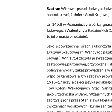
Szafran
Wisława, pseud. Jadwiga, Jadw
harcmistrzyni, żołnierz Armii Krajowej.
Ur. 14 XII w Poznaniu, była córką Igna
ludowego, i Walentyny z Radzimskich (1
tu informacja o rodzinie).
Szkołę powszechną i średnią ukończyła 
Drużyny Skautowej im. Wandy (od paździ
Jadwigi). W r. 1914 złożyła przyrzeczeni
zastępowej, plutonowej, przybocznej i
policyjne wydały zakaz prowadzenia w 
współorganizowała gry i zabawy prowad
1915–17 uczyła dzieci języka polskiego
Tow. Kolonii Wakacyjnych i Stacji Sani
jako urzędniczka w Banku Wzajemnych Ub
zaprzysiężona przez Stanisława Nogaja
ćwiczeniach wojskowych i kursie sanita