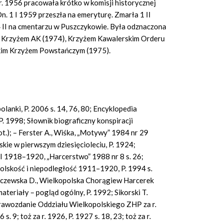
. 1956 pracowała krótko w komisji historycznej
. 1 I 1959 przeszła na emeryturę. Zmarła 1 II
 II na cmentarzu w Puszczykowie. Była odznaczona
, Krzyżem AK (1974), Krzyżem Kawalerskim Orderu
skim Krzyżem Powstańczym (1975).
lanki, P. 2006 s. 14, 76, 80; Encyklopedia
. 1998; Słownik biograficzny konspiracji
t.); – Ferster A., Wiśka, „Motywy” 1984 nr 29
skie w pierwszym dziesięcioleciu, P. 1924;
II 1918–1920, „Harcerstwo” 1988 nr 8 s. 26;
olskość i niepodległość 1911–1920, P. 1994 s.
ulczewska D., Wielkopolska Chorągiew Harcerek
ateriały – pogląd ogólny, P. 1992; Sikorski T.
Sprawozdanie Oddziału Wielkopolskiego ZHP za r.
 s. 9; toż za r. 1926, P. 1927 s. 18, 23; toż za r.