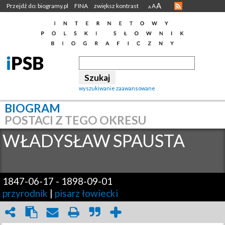
A
Przejdź do: biogramy.pl
FINA
zwiększ kontrast
A
A
wyszukiwanie zaawansowane
BIOGRAM
POSTACI Z TEGO OKRESU
WŁADYSŁAW
SPAUSTA
1847-06-17
-
1898-09-01
przyrodnik
|
pisarz łowiecki