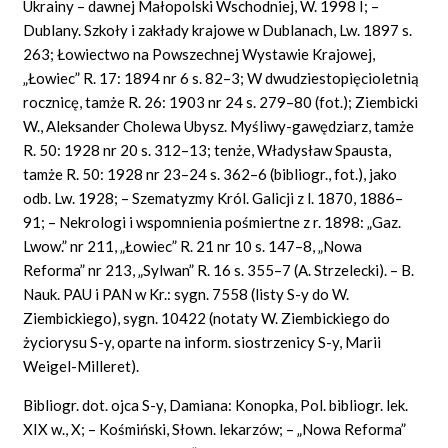
Ukrainy – dawnej Małopolski Wschodniej, W. 1998 I; –
Dublany. Szkoły i zakłady krajowe w Dublanach, Lw. 1897 s.
263; Łowiectwo na Powszechnej Wystawie Krajowej,
„Łowiec” R. 17: 1894 nr 6 s. 82–3; W dwudziestopięcioletnią
rocznicę, tamże R. 26: 1903 nr 24 s. 279–80 (fot.); Ziembicki
W., Aleksander Cholewa Ubysz. Myśliwy-gawędziarz, tamże
R. 50: 1928 nr 20 s. 312–13; tenże, Władysław Spausta,
tamże R. 50: 1928 nr 23–24 s. 362–6 (bibliogr., fot.), jako
odb. Lw. 1928; – Szematyzmy Król. Galicji z l. 1870, 1886–
91; – Nekrologi i wspomnienia pośmiertne z r. 1898: „Gaz.
Lwow.” nr 211, „Łowiec” R. 21 nr 10 s. 147–8, „Nowa
Reforma” nr 213, „Sylwan” R. 16 s. 355–7 (A. Strzelecki). – B.
Nauk. PAU i PAN w Kr.: sygn. 7558 (listy S-y do W.
Ziembickiego), sygn. 10422 (notaty W. Ziembickiego do
życiorysu S-y, oparte na inform. siostrzenicy S-y, Marii
Weigel-Milleret).
Bibliogr.
dot.
ojca S-y, Damiana: Konopka, Pol. bibliogr. lek.
XIX w., X; – Kośmiński, Słown. lekarzów; – „Nowa Reforma”