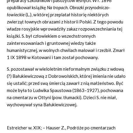
preparaty szkodników i pasożytów leśnych. W r. 1896
opublikował książkę
Na tropach. Obrazki przyrodniczo-
łowieckie
(L.), w której przeplatał historię niektórych
zwierząt łownych obrazami z historii Polski. Z tego powodu
władze rosyjskie wprowadziły zakaz rozpowszechniania tej
książki. S. był człowiekiem o wszechstronnych
zainteresowaniach i gruntownej wiedzy także
humanistycznej, w wolnych chwilach malował i rzeźbił. Zmarł
1 IX 1898 w Kotowani i tam został pochowany.
S. pozostawał w wieloletnim nieformalnym związku z wdową
(?) Bałukiewiczową z Dobrowolskich, której imienia nie udało
się ustalić; przed swą śmiercią zawarł z nią małżeństwo. Być
może była to Ludwika Spaustowa (1863–1927), pochowana
na cmentarzu w Ottyni (pow. tłumacki). Dzieci S. nie miał,
wychowywał syna Bałukiewiczowej.
Estreicher w. XIX; – Hauser Z., Podróże po cmentarzach