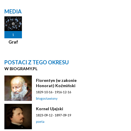
MEDIA
1
Graf
POSTACI Z TEGO OKRESU
W BIOGRAMY.PL
Florentyn (w zakonie
Honorat) Koźmiński
1829-10-16 - 1916-12-16
błogosławiony
Kornel Ujejski
1823-09-12 - 1897-09-19
poeta