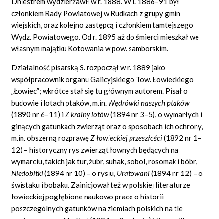
Dniestrem wydzierżawił w r. 1888. W l. 1886–91 był
członkiem Rady Powiatowej w Rudkach z grupy gmin
wiejskich, oraz kolejno zastępcą i członkiem tamtejszego
Wydz. Powiatowego. Od r. 1895 aż do śmierci mieszkał we
własnym majątku Kotowania w pow. samborskim.
Działalność pisarską S. rozpoczął w r. 1889 jako
współpracownik organu Galicyjskiego Tow. Łowieckiego
„Łowiec”; wkrótce stał się tu głównym autorem. Pisał o
budowie i lotach ptaków, m.in.
Wędrówki naszych ptaków
(1890 nr 6–11) i
Z
krainy lotów
(1894 nr 3–5), o wymarłych i
ginących gatunkach zwierząt oraz o sposobach ich ochrony,
m.in. obszerną rozprawę
Z
łowieckiej przeszłości
(1892 nr 1–
12) – historyczny rys zwierząt łownych będących na
wymarciu, takich jak tur, żubr, suhak, sobol, rosomak i bóbr,
Niedobitki
(1894 nr 10) – o rysiu,
Uratowani
(1894 nr 12) – o
świstaku i bobaku. Zainicjował też w polskiej literaturze
łowieckiej pogłębione naukowo prace o historii
poszczególnych gatunków na ziemiach polskich na tle