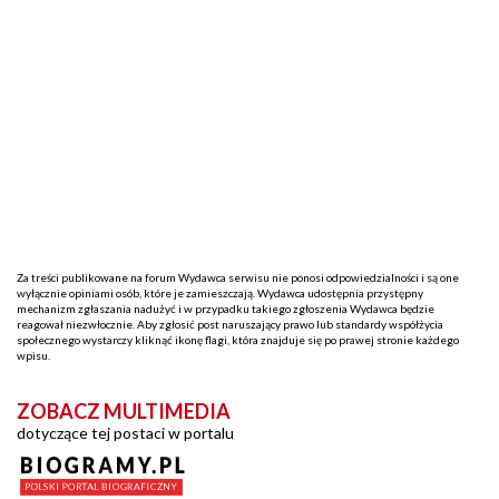
Za treści publikowane na forum Wydawca serwisu nie ponosi odpowiedzialności i są one
wyłącznie opiniami osób, które je zamieszczają. Wydawca udostępnia przystępny
mechanizm zgłaszania nadużyć i w przypadku takiego zgłoszenia Wydawca będzie
reagował niezwłocznie. Aby zgłosić post naruszający prawo lub standardy współżycia
społecznego wystarczy kliknąć ikonę flagi, która znajduje się po prawej stronie każdego
wpisu.
ZOBACZ MULTIMEDIA
dotyczące tej postaci w portalu