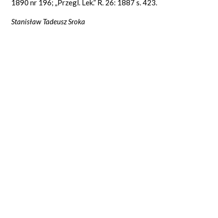
1890 nr 196; „Przegl. Lek.” R. 26: 1887 s. 423.
Stanisław Tadeusz Sroka