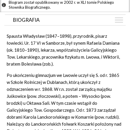
Biogram został opublikowany w 2002 r. w XLI tomie Polskiego
Słownika Biograficznego.
BIOGRAFIA
BIOGRAFIA
Spausta Władysław (1847–1898), przyrodnik, pisarz
GRAF POWIĄZAŃ
łowiecki. Ur. 17 VI w Samborze, był synem Rafaela Damiana
(ok. 1810–1890), lekarza, współzałożyciela Galicyjskiego
DYSKUSJA
Tow. Lekarskiego, pracownika fizykatu m. Lwowa, i Wiktorii,
Mapa
bratem Bolesława (zob.).
Po ukończeniu gimnazjum we Lwowie uczył się S. od r. 1865
w Szkole Rolniczej w Dublanach, którą ukończył z
odznaczeniem w r. 1868. W r.n. został zarządcą majątku
Juśkowice (pow. złoczowski), a potem – Wysocko (pow.
brodzki) u Oktawa Sali. W tym czasie wstąpił do
Galicyjskiego Tow. Gospodarczego. Od r. 1873 zarządzał
dobrami Karola Lanckorońskiego w Komarnie (pow. rudzki).
Należący do Lanckorońskich folwark Koszarki położony nad