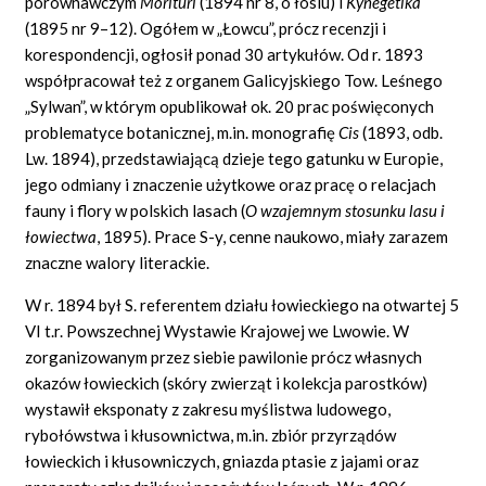
porównawczym
Morituri
(1894 nr 8, o łosiu) i
Kynegetika
(1895 nr 9–12). Ogółem w „Łowcu”, prócz recenzji i
korespondencji, ogłosił ponad 30 artykułów. Od r. 1893
współpracował też z organem Galicyjskiego Tow. Leśnego
„Sylwan”, w którym opublikował ok. 20 prac poświęconych
problematyce botanicznej, m.in. monografię
Cis
(1893, odb.
Lw. 1894), przedstawiającą dzieje tego gatunku w Europie,
jego odmiany i znaczenie użytkowe oraz pracę o relacjach
fauny i flory w polskich lasach (
O wzajemnym stosunku lasu i
łowiectwa
,
1895). Prace S-y, cenne naukowo, miały zarazem
znaczne walory literackie.
W r. 1894 był S. referentem działu łowieckiego na otwartej 5
VI t.r. Powszechnej Wystawie Krajowej we Lwowie. W
zorganizowanym przez siebie pawilonie prócz własnych
okazów łowieckich (skóry zwierząt i kolekcja parostków)
wystawił eksponaty z zakresu myślistwa ludowego,
rybołówstwa i kłusownictwa, m.in. zbiór przyrządów
łowieckich i kłusowniczych, gniazda ptasie z jajami oraz