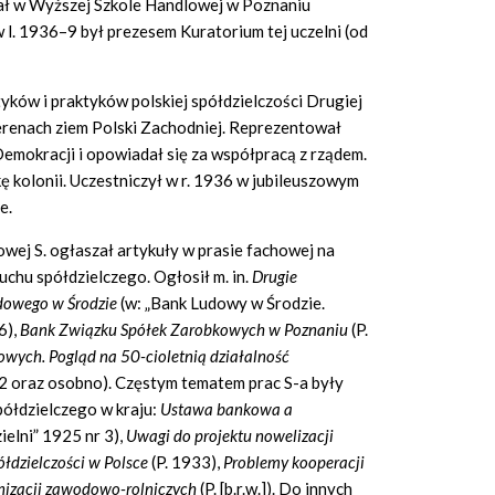
ał w Wyższej Szkole Handlowej w Poznaniu
w l. 1936–9 był prezesem Kuratorium tej uczelni (od
tyków i praktyków polskiej spółdzielczości Drugiej
erenach ziem Polski Zachodniej. Reprezentował
Demokracji i opowiadał się za współpracą z rządem.
ę kolonii. Uczestniczył w r. 1936 w jubileuszowym
e.
wej S. ogłaszał artykuły w prasie fachowej na
ruchu spółdzielczego. Ogłosił m. in.
Drugie
udowego w Środzie
(w: „Bank Ludowy w Środzie.
6),
Bank Związku Spółek Zarobkowych w Poznaniu
(P.
wych. Pogląd na 50-cioletnią działalność
 i 2 oraz osobno). Częstym tematem prac S-a były
łdzielczego w kraju:
Ustawa bankowa a
ielni” 1925 nr 3),
Uwagi do projektu nowelizacji
półdzielczości w Polsce
(P. 1933),
Problemy kooperacji
anizacji zawodowo-rolniczych
(P. [b.r.w.]). Do innych