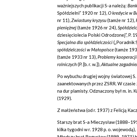
ważniejszych publikacji S-a należą:
Bank
Spółdzielni” 1920 nr 12),
O kredycie w B
nr 11),
Zwiastuny kryzysu
(tamże nr 12),
pieniężnej
(tamże 1926 nr 24),
Spółdziel
dziesięciolecia Polski Odrodzonej”, P. 1
Specjalna dla spółdzielczości
(„Poradnik 
spółdzielczości w Małopolsce
(tamże 193
(tamże 1933 nr 13),
Problemy kooperacji 
rolniczych
(P. [b. r. w.]),
Aktualne zagadnie
Po wybuchu drugiej wojny światowej S. 
zaanektowanych przez ZSRR. W czasie z
na dur plamisty. Odznaczony był m. in
(1929).
Z małżeństwa (od r. 1937) z Felicją Kacz
Starszy brat S-a Mieczysław (1888–195
kilka tygodni w r. 1928 p. o. wojewodą
Młodszy brat Bogusław (1899–1971) b