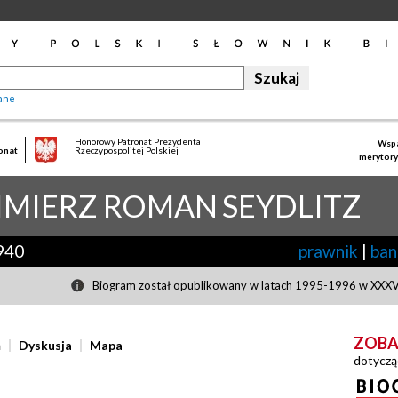
ane
Honorowy Patronat Prezydenta
Wspa
onat
Rzeczypospolitej Polskiej
merytory
MIERZ ROMAN
SEYDLITZ
940
prawnik
|
ban
Biogram został opublikowany w latach 1995-1996 w XXXVI
ZOBA
ń
Dyskusja
Mapa
dotyczą