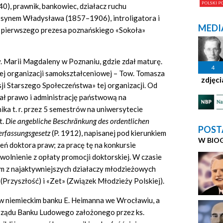
), prawnik, bankowiec, działacz ruchu
ył synem Władysława (1857–1906), introligatora i
MEDI
i pierwszego prezesa poznańskiego «Sokoła»
. Marii Magdaleny w Poznaniu, gdzie zdał maturę.
4
nej organizacji samokształceniowej – Tow. Tomasza
zdjęci
sji Starszego Społeczeństwa» tej organizacji. Od
ał prawo i administrację państwową na
ika t. r. przez 5 semestrów na uniwersytecie
t.
Die angebliche Beschränkung des ordentlichen
POST
erfassungsgesetz
(P. 1912), napisanej pod kierunkiem
W BIO
eń doktora praw; za pracę tę na konkursie
olnienie z opłaty promocji doktorskiej. W czasie
ym z najaktywniejszych działaczy młodzieżowych
(Przyszłość) i «Zet» (Związek Młodzieży Polskiej).
 w niemieckim banku E. Heimanna we Wrocławiu, a
arządu Banku Ludowego założonego przez ks.