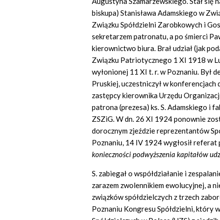
Augustyna Szamarzewskiego. Stał się n
biskupa) Stanisława Adamskiego w Zwi
Związku Spółdzielni Zarobkowych i Gos
sekretarzem patronatu, a po śmierci P
kierownictwo biura. Brał udział (jak po
Związku Patriotycznego 1 XI 1918 w Lu
wyłonionej 11 XI t. r. w Poznaniu. Był 
Pruskiej, uczestniczył w konferencjach d
zastępcy kierownika Urzędu Organizacj
patrona (prezesa) ks. S. Adamskiego i f
ZSZiG. W dn. 26 XI 1924 ponownie zos
dorocznym zjeździe reprezentantów Spó
Poznaniu, 14 IV 1924 wygłosił referat 
konieczności podwyższenia kapitałów ud
S. zabiegał o współdziałanie i zespalan
zarazem zwolennikiem ewolucyjnej, a nie
związków spółdzielczych z trzech zab
Poznaniu Kongresu Spółdzielni, który 