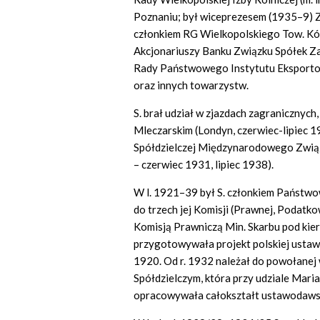
Poznaniu; był wiceprezesem (1935–9) Zw
członkiem RG Wielkopolskiego Tow. Kó
Akcjonariuszy Banku Związku Spółek Za
Rady Państwowego Instytutu Eksporto
oraz innych towarzystw.
S. brał udział w zjazdach zagranicznyc
Mleczarskim (Londyn, czerwiec-lipiec 
Spółdzielczej Międzynarodowego Związ
– czerwiec 1931, lipiec 1938).
W l. 1921–39 był S. członkiem Państwow
do trzech jej Komisji (Prawnej, Podatko
Komisją Prawniczą Min. Skarbu pod kie
przygotowywała projekt polskiej ustawy
1920. Od r. 1932 należał do powołane
Spółdzielczym, która przy udziale Mar
opracowywała całokształt ustawodaws