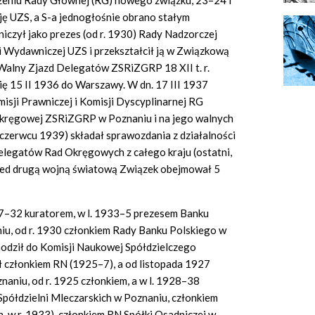
zeniu Rady Głównej (RG) nowego związku, 23–24 I
ę UZS, a S-a jednogłośnie obrano stałym
iczył jako prezes (od r. 1930) Rady Nadzorczej
 Wydawniczej UZS i przekształcił ją w Związkową
Walny Zjazd Delegatów ZSRiZGRP 18 XII t. r.
 się 15 II 1936 do Warszawy. W dn. 17 III 1937
isji Prawniczej i Komisji Dyscyplinarnej RG
kręgowej ZSRiZGRP w Poznaniu i na jego walnych
czerwcu 1939) składał sprawozdania z działalności
delegatów Rad Okręgowych z całego kraju (ostatni,
przed drugą wojną światową Związek obejmował 5
927–32 kuratorem, w l. 1933–5 prezesem Banku
u, od r. 1930 członkiem Rady Banku Polskiego w
odził do Komisji Naukowej Spółdzielczego
 członkiem RN (1925–7), a od listopada 1927
naniu, od r. 1925 członkiem, a w l. 1928–38
ółdzielni Mleczarskich w Poznaniu, członkiem
in. w r. 1933), członkiem RN Spółki Osadniczej w