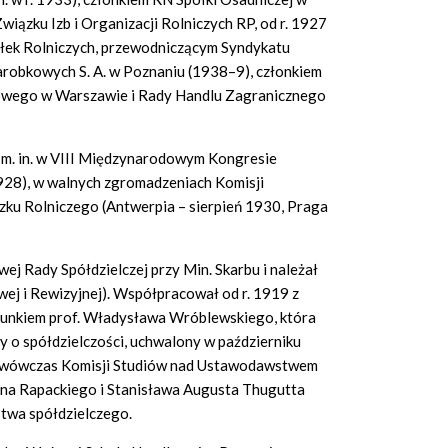
iązku Izb i Organizacji Rolniczych RP, od r. 1927
łek Rolniczych, przewodniczącym Syndykatu
robkowych S. A. w Poznaniu (1938–9), członkiem
wego w Warszawie i Rady Handlu Zagranicznego
h, m. in. w VIII Międzynarodowym Kongresie
1928), w walnych zgromadzeniach Komisji
ku Rolniczego (Antwerpia – sierpień 1930, Praga
ej Rady Spółdzielczej przy Min. Skarbu i należał
wej i Rewizyjnej). Współpracował od r. 1919 z
runkiem prof. Władysława Wróblewskiego, która
 o spółdzielczości, uchwalony w październiku
j wówczas Komisji Studiów nad Ustawodawstwem
iana Rapackiego i Stanisława Augusta Thugutta
twa spółdzielczego.