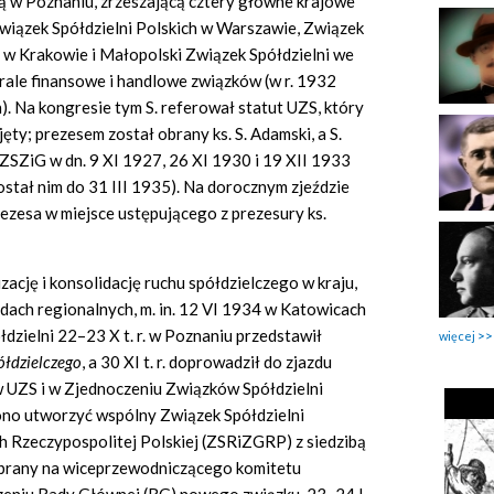
bą w Poznaniu, zrzeszającą cztery główne krajowe
Związek Spółdzielni Polskich w Warszawie, Związek
 w Krakowie i Małopolski Związek Spółdzielni we
rale finansowe i handlowe związków (w r. 1932
). Na kongresie tym S. referował statut UZS, który
ty; prezesem został obrany ks. S. Adamski, a S.
ZSZiG w dn. 9 XI 1927, 26 XI 1930 i 19 XII 1933
stał nim do 31 III 1935). Na dorocznym zjeździe
ezesa w miejsce ustępującego z prezesury ks.
zację i konsolidację ruchu spółdzielczego w kraju,
zdach regionalnych, m. in. 12 VI 1934 w Katowicach
ółdzielni 22–23 X t. r. w Poznaniu przedstawił
więcej
ółdzielczego
,
a 30 XI t. r. doprowadził do zjazdu
w UZS i w Zjednoczeniu Związków Spółdzielni
ono utworzyć wspólny Związek Spółdzielni
 Rzeczypospolitej Polskiej (ZSRiZGRP) z siedzibą
ybrany na wiceprzewodniczącego komitetu