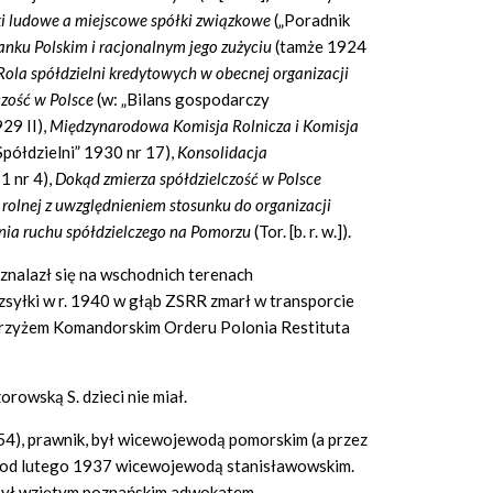
i ludowe a miejscowe spółki związkowe
(„Poradnik
anku Polskim i racjonalnym jego zużyciu
(tamże 1924
Rola spółdzielni kredytowych w obecnej organizacji
czość w Polsce
(w: „Bilans gospodarczy
929 II),
Międzynarodowa Komisja Rolnicza i Komisja
Spółdzielni” 1930 nr 17),
Konsolidacja
1 nr 4),
Dokąd zmierza spółdzielczość w Polsce
rolnej z uwzględnieniem stosunku do organizacji
nia ruchu spółdzielczego na Pomorzu
(Tor. [b. r. w.]).
znalazł się na wschodnich terenach
syłki w r. 1940 w głąb ZSRR zmarł w transporcie
. Krzyżem Komandorskim Orderu Polonia Restituta
orowską S. dzieci nie miał.
4), prawnik, był wicewojewodą pomorskim (a przez
), od lutego 1937 wicewojewodą stanisławowskim.
ył wziętym poznańskim adwokatem.