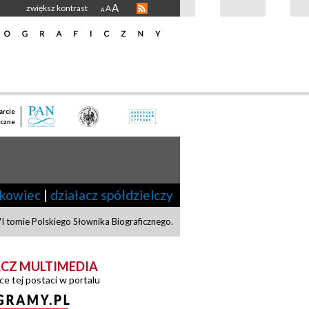
A
zwiększ kontrast
A
A
rcie
czne
kowiec
|
działacz spółdzielczy
 tomie Polskiego Słownika Biograficznego.
CZ MULTIMEDIA
ce tej postaci w portalu