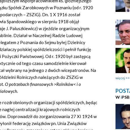
ajbliższym współpracownikiem ks. (późniejszego
ązku Spółek Zarobkowych w Poznaniu (od r. 1920
podarczych – ZSZiG). Dn. 1 X 1916 został
awła Spandowskiego w sierpniu 1918 objął
daje J. Paluszkiewicz) w zjeździe organizacyjnym
blinie. Działał w Naczelnej Radzie Ludowej
delegatem z Poznania do Sejmu byłej Dzielnicy
ziałaczy polskiej spółdzielczości i pełnił funkcję
i Pożyczki Państwowej. Od r. 1920 był zastępcą
aktycznie od tego czasu samodzielnie kierował
tał wybrany na jednego z dwóch wicepatronów. Na
łdzielni Rolniczych należących do ZSZiG w
więcej
pt.
O potrzebach finansowych >Rolników< i o
POST
ziałowych.
W
i
PSB
ie rozdrobnionych organizacji spółdzielczych, będąc
 nagłej centralizacji krajowych rolniczych
orów. Doprowadził do zorganizowania 27 XI 1924 w
wyłonił federację związków pn. Unia Związków