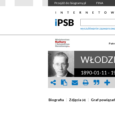
Przejdź do: biogramy.pl
FINA
wyszukiwanie zaawansow
Patr
WŁODZI
1890-01-11
-
1
Biografia
Zdjęcia
Graf powiąza
(4)