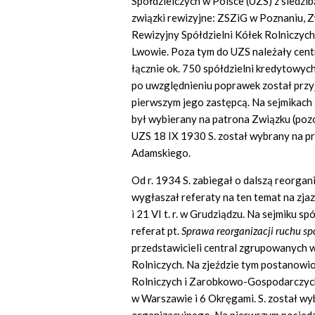
Spółdzielczych w Polsce (UZS) z siedzi
związki rewizyjne: ZSZiG w Poznaniu, 
Rewizyjny Spółdzielni Kółek Rolniczych
Lwowie. Poza tym do UZS należały cent
łącznie ok. 750 spółdzielni kredytowych
po uwzględnieniu poprawek został przyję
pierwszym jego zastępcą. Na sejmikach 
był wybierany na patrona Związku (pozo
UZS 18 IX 1930 S. został wybrany na pr
Adamskiego.
Od r. 1934 S. zabiegał o dalszą reorgani
wygłaszał referaty na ten temat na zja
i 21 VI t. r. w Grudziądzu. Na sejmiku sp
referat pt.
Sprawa reorganizacji ruchu sp
przedstawicieli central zgrupowanych 
Rolniczych. Na zjeździe tym postanowi
Rolniczych i Zarobkowo-Gospodarczych
w Warszawie i 6 Okręgami. S. został w