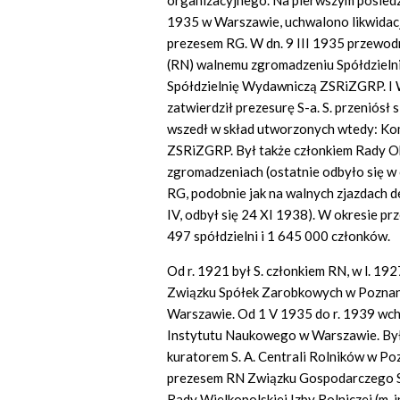
organizacyjnego. Na pierwszym posied
1935 w Warszawie, uchwalono likwidacj
prezesem RG. W dn. 9 III 1935 przewodn
(RN) walnemu zgromadzeniu Spółdzielni
Spółdzielnię Wydawniczą ZSRiZGRP. I 
zatwierdził prezesurę S-a. S. przeniósł
wszedł w skład utworzonych wtedy: Kom
ZSRiZGRP. Był także członkiem Rady O
zgromadzeniach (ostatnie odbyło się w 
RG, podobnie jak na walnych zjazdach 
IV, odbył się 24 XI 1938). W okresie 
497 spółdzielni i 1 645 000 członków.
Od r. 1921 był S. członkiem RN, w l. 1
Związku Spółek Zarobkowych w Poznani
Warszawie. Od 1 V 1935 do r. 1939 wch
Instytutu Naukowego w Warszawie. Był
kuratorem S. A. Centrali Rolników w Poz
prezesem RN Związku Gospodarczego Sp
Rady Wielkopolskiej Izby Rolniczej (m. 