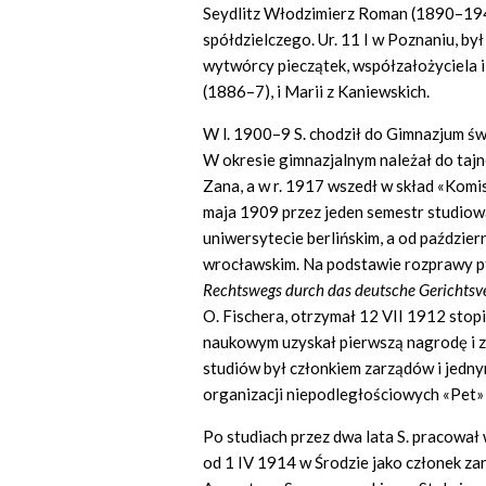
Seydlitz Włodzimierz Roman (1890–1940
spółdzielczego. Ur. 11 I w Poznaniu, b
wytwórcy pieczątek, współzałożyciela 
(1886–7), i Marii z Kaniewskich.
W l. 1900–9 S. chodził do Gimnazjum św
W okresie gimnazjalnym należał do taj
Zana, a w r. 1917 wszedł w skład «Komi
maja 1909 przez jeden semestr studiow
uniwersytecie berlińskim, a od październ
wrocławskim. Na podstawie rozprawy p
Rechtswegs durch das deutsche Gerichtsv
O. Fischera, otrzymał 12
VII
1912 stopi
naukowym uzyskał pierwszą nagrodę i zw
studiów był członkiem zarządów i jedn
organizacji niepodległościowych «Pet» 
Po studiach przez dwa lata S. pracował
od 1 IV 1914 w Środzie jako członek z