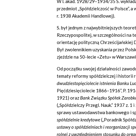
W l. akad. 1928/29–1934/35 S. wykład
przedmiot „Spółdzielczość w Polsce”, a 
r. 1938 Akademii Handlowej).
S. był jednym z najwybitniejszych teore
Rzeczypospolitej, w szczególności na t
orientację polityczną Chrześcijańskiej 
Był zwolennikiem uzyskania przez Polsk
zjeździe na 50-lecie «Zetu» w Warszawi
Od początku swojej działalności zawodo
tematy reformy spółdzielczej i historii 
dwudziestopięciolecie istnienia Banku L
Pięćdziesięciolecie 1866–1916”, P. 191
1921) oraz
Bank Związku Spółek Zarobko
(„Spółdzielczy Przegl. Nauk.” 1937 z. 1
sprawy ustawodawstwa bankowego i spó
spółdzielnie kredytowe
(„Poradnik Spółdz
ustawy o spółdzielniach i reorganizacji s
rolnej z uwzględnieniem stosunku do org