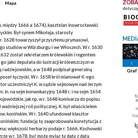
ZOBA
Mapa
dotyczą
 między 1666 a 1674), kasztelan inowrocławski.
yckim. Był synem Mikołaja, starosty
MEDI
d r. 1628 towarzyszył przyszłemu prymasowi,
ego studiów w Würzburgu i we Włoszech. W r. 1630
. 1632 został sekretarzem królewskim i regentem
 go jako deputata do lustracji królewszczyzn w
1
ą radziejowskim, a w 1648 podpisał generalną
Graf
 poseł łęczycki. W r. 1658 król mianował K-ego
tor uczestniczył K. w sądzie sejmowym nad Jerzym
m. in. na sejm konwokacyjny 1648 r. i na sejm 1654
ojewódzkie, jak np. w r. 1648 komisarza do popisu
 ważniejszej roli politycznej. K. był właścicielem
pow. konińskim. W r. 1640 ufundował klasztor
onińskim; fundację tę zaaprobowała konstytucja z
ewna; większość herbarzy podaje r. 1666, Kochowski
cze w r. 1678, być może myląc tę datę z datą