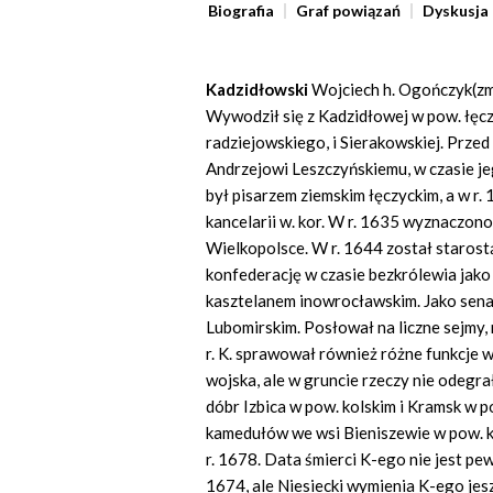
Biografia
Graf powiązań
Dyskusja
Kadzidłowski
Wojciech h. Ogończyk(zm.
Wywodził się z Kadzidłowej w pow. łęcz
radziejowskiego, i Sierakowskiej. Prze
Andrzejowi Leszczyńskiemu, w czasie j
był pisarzem ziemskim łęczyckim, a w r
kancelarii w. kor. W r. 1635 wyznaczono
Wielkopolsce. W r. 1644 został starost
konfederację w czasie bezkrólewia jako
kasztelanem inowrocławskim. Jako sena
Lubomirskim. Posłował na liczne sejmy, 
r. K. sprawował również różne funkcje w
wojska, ale w gruncie rzeczy nie odegrał
dóbr Izbica w pow. kolskim i Kramsk w 
kamedułów we wsi Bieniszewie w pow. k
r. 1678. Data śmierci K-ego nie jest p
1674, ale Niesiecki wymienia K-ego jesz