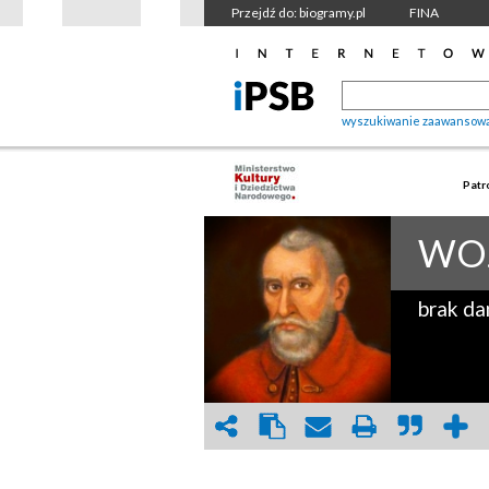
Przejdź do: biogramy.pl
FINA
wyszukiwanie zaawansow
Patr
WO
brak da