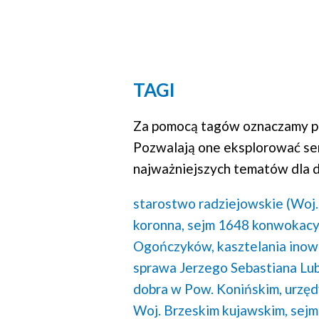
TAGI
Za pomocą tagów oznaczamy po
Pozwalają one eksplorować se
najważniejszych tematów dla d
starostwo radziejowskie (Woj.
koronna,
sejm 1648 konwokacyj
Ogończyków,
kasztelania ino
sprawa Jerzego Sebastiana Lu
dobra w Pow. Konińskim,
urzęd
Woj. Brzeskim kujawskim,
sejm