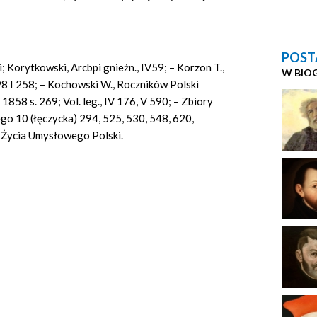
POST
i; Korytkowski, Arcbpi gnieźn., IV59; – Korzon T.,
W BIO
98 I 258; – Kochowski W., Roczników Polski
 1858 s. 269; Vol. leg., IV 176, V 590; – Zbiory
go 10 (łęczycka) 294, 525, 530, 548, 620,
 Życia Umysłowego Polski.