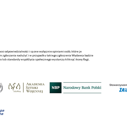
i odpowiedzialności i są one wyłącznie opiniami osób, które je
 zgłaszania nadużyć i w przypadku takiego zgłoszenia Wydawca będzie
o lub standardy współżycia społecznego wystarczy kliknąć ikonę flagi,