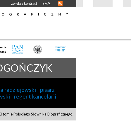
A
zwiększ kontrast
A
A
rcie
czne
 OGOŃCZYK
ta radziejowski
|
pisarz
wski
|
regent kancelarii
 tomie Polskiego Słownika Biograficznego.