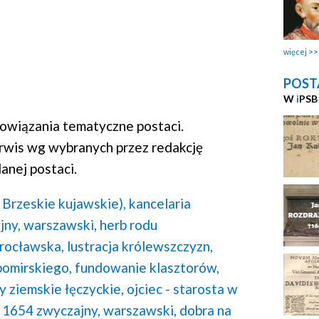
więcej
POST
W
i
PSB
wiązania tematyczne postaci.
rwis wg wybranych przez redakcję
anej postaci.
 Brzeskie kujawskie),
kancelaria
ny, warszawski,
herb rodu
wrocławska,
lustracja królewszczyzn,
bomirskiego,
fundowanie klasztorów,
y ziemskie łęczyckie,
ojciec - starosta w
 1654 zwyczajny, warszawski,
dobra na