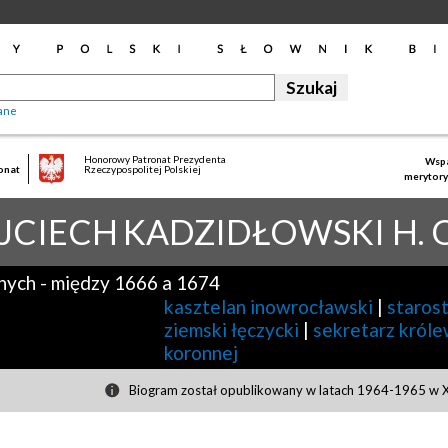
ane
Honorowy Patronat Prezydenta
Wspa
onat
Rzeczypospolitej Polskiej
merytory
JCIECH
KADZIDŁOWSKI H.
nych
-
między 1666 a 1674
kasztelan inowrocławski
|
staros
ziemski łęczycki
|
sekretarz króle
koronnej
Biogram został opublikowany w latach 1964-1965 w XI