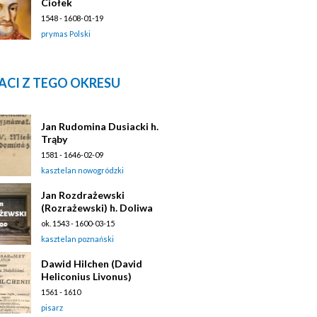
Ciołek
1548 - 1608-01-19
prymas Polski
ACI Z TEGO OKRESU
Jan Rudomina Dusiacki h.
Trąby
1581 - 1646-02-09
kasztelan nowogródzki
Jan Rozdrażewski
(Rozrażewski) h. Doliwa
ok. 1543 - 1600-03-15
kasztelan poznański
Dawid Hilchen (David
Heliconius Livonus)
1561 - 1610
pisarz