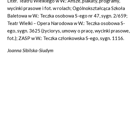
Liter. Teatru Wielkiego w W.: Afisze, plakaty, programy,
wycinki prasowe i fot. w rolach; Ogólnokształcąca Szkoła
Baletowa w W.: Teczka osobowa S-ego nr 47, sygn. 2/659;
Teatr Wielki – Opera Narodowa w W.: Teczka osobowa S-
ego, sygn. 3625 (życiorys, umowy o pracę, wycinki prasowe,
fot.); ZASP w W.: Teczka członkowska S-ego, sygn. 1116.
Joanna Sibilska-Siudym