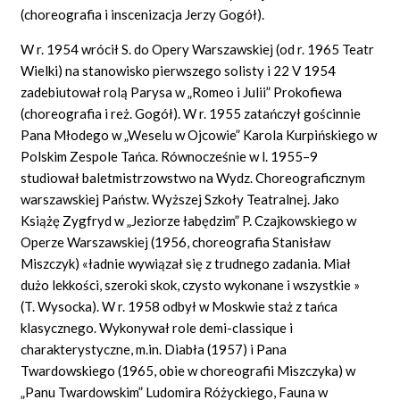
(choreografia i inscenizacja Jerzy Gogół).
W r. 1954 wrócił S. do Opery Warszawskiej (od r. 1965 Teatr
Wielki) na stanowisko pierwszego solisty i 22 V 1954
zadebiutował rolą Parysa w „Romeo i Julii” Prokofiewa
(choreografia i reż. Gogół). W r. 1955 zatańczył gościnnie
Pana Młodego w „Weselu w Ojcowie” Karola Kurpińskiego w
Polskim Zespole Tańca. Równocześnie w l. 1955–9
studiował baletmistrzowstwo na Wydz. Choreograficznym
warszawskiej Państw. Wyższej Szkoły Teatralnej. Jako
Książę Zygfryd w „Jeziorze łabędzim” P. Czajkowskiego w
Operze Warszawskiej (1956, choreografia Stanisław
Miszczyk) «ładnie wywiązał się z trudnego zadania. Miał
dużo lekkości, szeroki skok, czysto wykonane
i wszystkie
»
(T. Wysocka). W r. 1958 odbył w Moskwie staż z tańca
klasycznego. Wykonywał role demi-classique i
charakterystyczne, m.in. Diabła (1957) i Pana
Twardowskiego (1965, obie w choreografii Miszczyka) w
„Panu Twardowskim” Ludomira Różyckiego, Fauna w