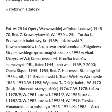
S. rodziny nie założył.
Fot. w: 25 lat Opery Warszawskiej w Polsce Ludowej 1945–
70, Red. Z. Krawczykowski, W. 1970 s. 25; – Turska I.,
Przewodnik baletowy, Kr. 1989; – Idzikowski P.,
Nowoczesność w tańcu, a twórczość sceniczna Zbigniewa
Strzałkowskiego (praca magisterska z r. 1993 w Akad.
Muzycz. w W.); Komorowska M., Kronika teatrów
muzycznych PRL, lipiec 1944 – czerwiec 1989, P. 2003;
Opera Śląska 1945–1955, Red. Z. Hierowski, Stalinogród
1956 s. 68, 112; Szczublewski J., Teatr Wielki w Warszawie
1833–1993, W. 1993; Wysocka T., Dzieje baletu, W. 1970
(fot.); – Almanach sceny polskiej 1976/7, W. 1978; toż za
l. 1978/9, W. 1981; toż za l. 1981/2, W. 1985; toż za
l. 1982/3, W. 1987; toż za l. 1993/4, W. 1999; Turska I.,
Almanach baletu polskiego 1945–1974, Kr. 1983; – Arch.