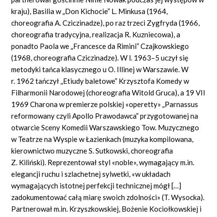
kraju), Basilia w „Don Kichocie” L. Minkusa (1964,
choreografia A. Cziczinadze), po raz trzeci Zygfryda (1966,
choreografia tradycyjna, realizacja R. Kuzniecowa), a
ponadto Paola we „Francesce da Rimini” Czajkowskiego
(1968, choreografia Cziczinadze). W l. 1963–5 uczył się
metodyki tańca klasycznego u O. Illinej w Warszawie. W
r. 1962 tańczył „Etiudy baletowe” Krzysztofa Komedy w
Filharmonii Narodowej (choreografia Witold Gruca), a 19 VII
1969 Charona w premierze polskiej «operetty» „Parnassus
reformowany czyli Apollo Prawodawca” przygotowanej na
otwarcie Sceny Komedii Warszawskiego Tow. Muzycznego
w Teatrze na Wyspie w Łazienkach (muzyka kompilowana,
kierownictwo muzyczne S. Sutkowski, choreografia
Z. Kiliński). Reprezentował styl «noble», wymagający m.in.
elegancji ruchu i szlachetnej sylwetki, «w układach
wymagających istotnej perfekcji technicznej mógł […]
zadokumentować całą miarę swoich zdolności» (T. Wysocka).
Partnerował m.in. Krzyszkowskiej, Bożenie Kociołkowskiej i