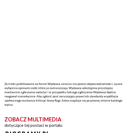
Za treści publikowane na forum Wydawca serwisu nie ponosi odpowiedzialności i są one
wyłącznie opiniami osób, które je zamieszczają. Wydawca udostępnia przystępny
mechanizm zgłaszania nadużyć i w przypadku takiego zgłoszenia Wydawca będzie
reagował niezwłocznie. Aby zgłosić post naruszający prawo lub standardy współżycia
społecznego wystarczy kliknąć ikonę flagi, która znajduje się po prawej stronie każdego
wpisu.
ZOBACZ MULTIMEDIA
dotyczące tej postaci w portalu