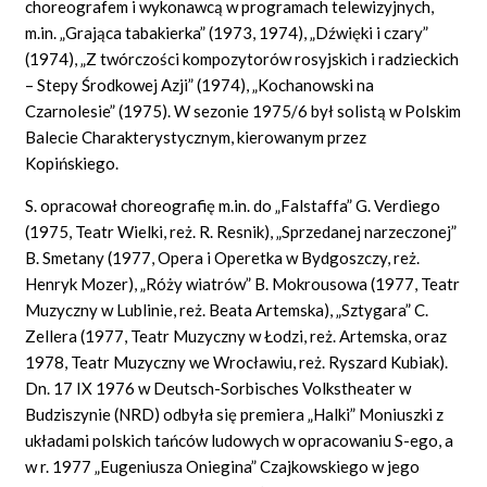
choreografem i wykonawcą w programach telewizyjnych,
m.in. „Grająca tabakierka” (1973, 1974), „Dźwięki i czary”
(1974), „Z twórczości kompozytorów rosyjskich i radzieckich
– Stepy Środkowej Azji” (1974), „Kochanowski na
Czarnolesie” (1975). W sezonie 1975/6 był solistą w Polskim
Balecie Charakterystycznym, kierowanym przez
Kopińskiego.
S. opracował choreografię m.in. do „Falstaffa” G. Verdiego
(1975, Teatr Wielki, reż. R. Resnik), „Sprzedanej narzeczonej”
B. Smetany (1977, Opera i Operetka w Bydgoszczy, reż.
Henryk Mozer), „Róży wiatrów” B. Mokrousowa (1977, Teatr
Muzyczny w Lublinie, reż. Beata Artemska), „Sztygara” C.
Zellera (1977, Teatr Muzyczny w Łodzi, reż. Artemska, oraz
1978, Teatr Muzyczny we Wrocławiu, reż. Ryszard Kubiak).
Dn. 17 IX 1976 w Deutsch-Sorbisches Volkstheater w
Budziszynie (NRD) odbyła się premiera „Halki” Moniuszki z
układami polskich tańców ludowych w opracowaniu S-ego, a
w r. 1977 „Eugeniusza Oniegina” Czajkowskiego w jego