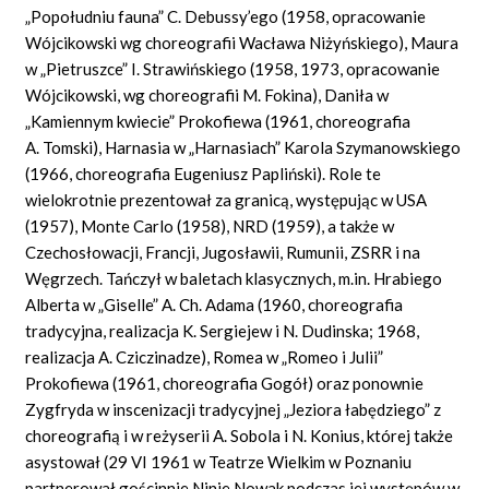
„Popołudniu fauna” C. Debussy’ego (1958, opracowanie
Wójcikowski wg choreografii Wacława Niżyńskiego), Maura
w „Pietruszce” I. Strawińskiego (1958, 1973, opracowanie
Wójcikowski, wg choreografii M. Fokina), Daniła w
„Kamiennym kwiecie” Prokofiewa (1961, choreografia
A. Tomski), Harnasia w „Harnasiach” Karola Szymanowskiego
(1966, choreografia Eugeniusz Papliński). Role te
wielokrotnie prezentował za granicą, występując w USA
(1957), Monte Carlo (1958), NRD (1959), a także w
Czechosłowacji, Francji, Jugosławii, Rumunii, ZSRR i na
Węgrzech. Tańczył w baletach klasycznych, m.in. Hrabiego
Alberta w „Giselle” A. Ch. Adama (1960, choreografia
tradycyjna, realizacja K. Sergiejew i N. Dudinska; 1968,
realizacja A. Cziczinadze), Romea w „Romeo i Julii”
Prokofiewa (1961, choreografia Gogół) oraz ponownie
Zygfryda w inscenizacji tradycyjnej „Jeziora łabędziego” z
choreografią i w reżyserii A. Sobola i N. Konius, której także
asystował (29 VI 1961 w Teatrze Wielkim w Poznaniu
partnerował gościnnie Ninie Nowak podczas jej występów w