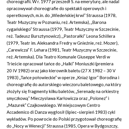
choreografii. W r. 1977 przeszedł S. na emeryturę, ale nadal
opracowywał choreografie do spektakli operowych i
operetkowych, m.in. do „Wiedeńskiej krwi” Straussa (1978,
Teatr Muzyczny w Poznaniu, reż. Artemska), „Barona
cygańskiego” Straussa (1979, Teatr Muzyczny w Szczecinie,
reż. Tadeusz Bursztynowicz), „Pastorałki” Leona Schillera
(1979, Teatr im. Aleksandra Fredry w Gnieźnie, reż. Mozer),
„Carewicza” F. Lehara (1981, Teatr Muzyczny w Szczecinie,
reż. Artemska). Dla Teatro Komunale Giuseppe Verdi w
Trieście opracował tańce do „Halki” Moniuszki (premiera
20 IV 1982) oraz jako kierownik baletu (27 X 1982 – 30 V
1983) „Tańce połowieckie” w operze „Kniaź Igor” Borodina i
choreografię do autorskiego wieczoru baletowego, na który
złożyły się fragmenty kilku baletów, „Serenadę na orkiestrę
smyczkową” Mieczysława Karłowicza oraz „Polonez” i
„Mazurek” Czajkowskiego. W miejscowym Centro
Accademico di Danza wygłosił (lipiec–sierpień 1983) cykl
wykładów. Po powrocie do Polski przygotował choreografię
do „Nocy w Wenecji” Straussa (1985, Opera w Bydgoszczy,