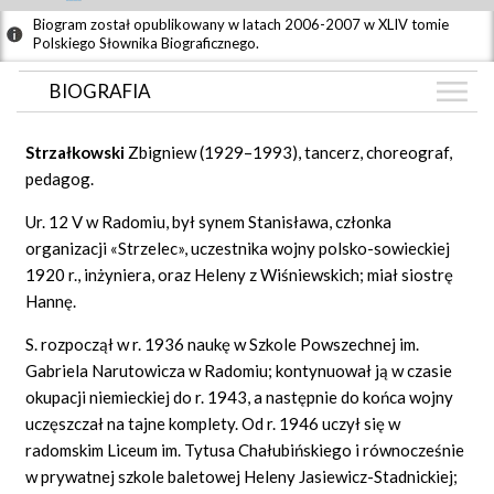
Biogram został opublikowany w latach 2006-2007 w XLIV tomie
Polskiego Słownika Biograficznego.
BIOGRAFIA
BIOGRAFIA
Strzałkowski
Zbigniew (1929–1993), tancerz, choreograf,
ZDJĘCIA
pedagog.
(1)
GRAF POWIĄZAŃ
Ur. 12 V w Radomiu, był synem Stanisława, członka
organizacji «Strzelec», uczestnika wojny polsko-sowieckiej
DYSKUSJA
1920 r., inżyniera, oraz Heleny z Wiśniewskich; miał siostrę
Mapa
Hannę.
S. rozpoczął w r. 1936 naukę w Szkole Powszechnej im.
Gabriela Narutowicza w Radomiu; kontynuował ją w czasie
okupacji niemieckiej do r. 1943, a następnie do końca wojny
uczęszczał na tajne komplety. Od r. 1946 uczył się w
radomskim Liceum im. Tytusa Chałubińskiego i równocześnie
w prywatnej szkole baletowej Heleny Jasiewicz-Stadnickiej;