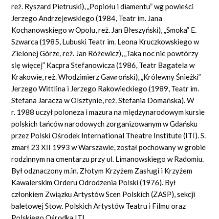
reż. Ryszard Pietruski), „Popiołu i diamentu” wg powieści
Jerzego Andrzejewskiego (1984, Teatr im. Jana
Kochanowskiego w Opolu, reż. Jan Błeszyński), „Smoka” E.
Szwarca (1985, Lubuski Teatr im. Leona Kruczkowskiego w
Zielonej Górze, reż. Jan Różewicz), „Taka noc nie powtórzy
się więcej” Kacpra Stefanowicza (1986, Teatr Bagatela w
Krakowie, reż. Włodzimierz Gawroński), „Królewny Śnieżki”
Jerzego Wittlina i Jerzego Rakowieckiego (1989, Teatr im.
Stefana Jaracza w Olsztynie, reż. Stefania Domańska). W
r. 1988 uczył poloneza i mazura na międzynarodowym kursie
polskich tańców narodowych zorganizowanym w Gdańsku
przez Polski Ośrodek International Theatre Institute (ITI). S.
zmarł 23 XII 1993 w Warszawie, został pochowany w grobie
rodzinnym na cmentarzu przy ul. Limanowskiego w Radomiu.
Był odznaczony m.in. Złotym Krzyżem Zasługi i Krzyżem
Kawalerskim Orderu Odrodzenia Polski (1976). Był
członkiem Związku Artystów Scen Polskich (ZASP), sekcji
baletowej Stow. Polskich Artystów Teatru i Filmu oraz
Polskiego Ośrodka ITI.