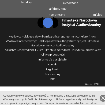
Indeksy:
aktywności
alfabetyczny
tematyczny
miejsc
Wydawcą Polskiego Słownika Biograficznego jest Instytut Historii PAN
Wydawcą Internetowego Polskiego Słownika Biograficznego jest Filmoteka
Narodowa - Instytut Audiowizualny
All Rights Reserved 2014-
2026
Filmoteka Narodowa - Instytut Audiowizualny
Polityka prywatności
Informacje o projekcie
Kontakt
Regulamin
Mapa strony
BIP
Wersja: 1.2.0
Uzywamy plików cookies, aby ułatwić Ci korzystanie z naszego serwisu oraz do
celów statystycznych. Jeśli nie blokujesz tych plików, to zgadzasz się na ich użycie
oraz zapisanie w pamięci urządzenia. Pamiętaj, że możesz samodzielnie zarządzać