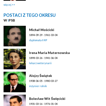
więcej
POSTACI Z TEGO OKRESU
W
i
PSB
Michał Mościcki
1894-09-29 - 1961-03-04
dyplomata II RP
Irena Maria Maternowska
1898-03-26 - 1941-06-04
lekarz weterynarii
Alojzy Świątek
1908-06-05 - 1980-03-27
inżynier rolnik
Bolesław Wit Święcicki
1901-03-16 - 1976-01-04