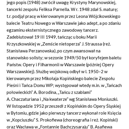
jego popis (1948) zwrócił uwagę Krystyny Marynowskiej,
tancerki zespołu Feliksa Parnella. W r. 1948 zdał S. maturę;
t.r. podjął pracę w kierowanym przez Leona Wójcikowskiego
balecie Teatru Nowego w Warszawie jako adept, a po zdaniu
egzaminu eksternistycznego zawodowy tancerz.
Zadebiutował 19 III 1949, tańcząc u boku Marii
Krzyszkowskiej w „Zemście nietoperza” J. Straussa (reż.
Stanisława Perzanowska), po czym awansował na
stanowisko solisty; w sezonie 1949/50 był koryfejem baletu
Państw. Opery i Filharmonii w Warszawie (później Opery
Warszawskiej). Służbę wojskową odbył w l. 1950–2 w
kierowanym przez Mikołaja Kopińskiego balecie Zespołu
Pieśni i Tańca Domu WP; występował wtedy m.in. w „Tańcach
połowieckich” A. Borodina, „Tańcu z szablami”
A. Chaczaturiana i „Na kwaterze” wg Stanisława Moniuszki.
W listopadzie 1952 przeszedł z Kopińskim do Opery Śląskiej
w Bytomiu, gdzie jako pierwszy tancerz wykonał role Księcia
w „Kopciuszku” S. Prokofiewa (choreografia i reż. Kopiński)
oraz Wacława w „Fontannie Bachczysaraju” B. Asafiewa