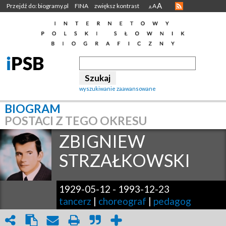
A
Przejdź do: biogramy.pl
FINA
zwiększ kontrast
A
A
wyszukiwanie zaawansowane
BIOGRAM
POSTACI Z TEGO OKRESU
ZBIGNIEW
STRZAŁKOWSKI
1929-05-12
-
1993-12-23
tancerz
|
choreograf
|
pedagog