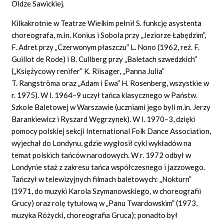
Oldze Sawickiej.
Kilkakrotnie w Teatrze Wielkim pełnił S. funkcję asystenta
choreografa, m.in. Konius i Sobola przy „Jeziorze Łabędzim”,
F. Adret przy „Czerwonym płaszczu” L. Nono (1962, reż. F.
Guillot de Rode) i B. Cullberg przy „Baletach szwedzkich”
(„Księżycowy renifer” K. Riisager, „Panna Julia”
T. Rangströma oraz „Adam i Ewa” H. Rosenberg, wszystkie w
r. 1975). W l. 1964–9 uczył tańca klasycznego w Państw.
Szkole Baletowej w Warszawie (uczniami jego byli m.in. Jerzy
Barankiewicz i Ryszard Węgrzynek). W l. 1970–3, dzięki
pomocy polskiej sekcji International Folk Dance Association,
wyjechał do Londynu, gdzie wygłosił cykl wykładów na
temat polskich tańców narodowych. W r. 1972 odbył w
Londynie staż z zakresu tańca współczesnego i jazzowego.
Tańczył w telewizyjnych filmach baletowych: „Nokturn”
(1971, do muzyki Karola Szymanowskiego, w choreografii
Grucy) oraz rolę tytułową w „Panu Twardowskim” (1973,
muzyka Różycki, choreografia Gruca); ponadto był