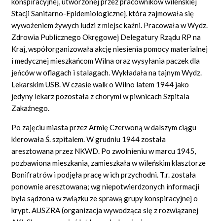
konspiracyjnej, utworzonej przez pracowników wileńskiej
Stacji Sanitarno-Epidemiologicznej, która zajmowała się
wywożeniem żywych ludzi z miejsc kaźni. Pracowała w Wydz.
Zdrowia Publicznego Okręgowej Delegatury Rządu RP na
Kraj, współorganizowała akcję niesienia pomocy materialnej
i medycznej mieszkańcom Wilna oraz wysyłania paczek dla
jeńców w oflagach i stalagach. Wykładała na tajnym Wydz.
Lekarskim USB. W czasie walk o Wilno latem 1944 jako
jedyny lekarz pozostała z chorymi w piwnicach Szpitala
Zakaźnego.
Po zajęciu miasta przez Armię Czerwoną w dalszym ciągu
kierowała Ś. szpitalem. W grudniu 1944 została
aresztowana przez NKWD. Po zwolnieniu w marcu 1945,
pozbawiona mieszkania, zamieszkała w wileńskim klasztorze
Bonifratrów i podjęła pracę w ich przychodni. T.r. została
ponownie aresztowana; wg niepotwierdzonych informacji
była sądzona w związku ze sprawą grupy konspiracyjnej o
krypt. AUSZRA (organizacja wywodząca się z rozwiązanej