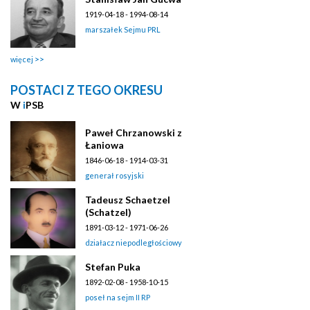
1919-04-18 - 1994-08-14
marszałek Sejmu PRL
więcej
POSTACI Z TEGO OKRESU
W
i
PSB
Paweł Chrzanowski z
Łaniowa
1846-06-18 - 1914-03-31
generał rosyjski
Tadeusz Schaetzel
(Schatzel)
1891-03-12 - 1971-06-26
działacz niepodległościowy
Stefan Puka
1892-02-08 - 1958-10-15
poseł na sejm II RP