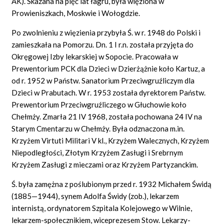
AK). Skazana na pięć lat łagru, była więziona w
Prowieniszkach, Moskwie i Wołogdzie.
Po zwolnieniu z więzienia przybyła Ś. w r. 1948 do Polski i
zamieszkała na Pomorzu. Dn. 1 I r.n. została przyjęta do
Okręgowej Izby lekarskiej w Sopocie. Pracowała w
Prewentorium PCK dla Dzieci w Dzierżążnie koło Kartuz, a
od r. 1952 w Państw. Sanatorium Przeciwgruźliczym dla
Dzieci w Prabutach. W r. 1953 została dyrektorem Państw.
Prewentorium Przeciwgruźliczego w Głuchowie koło
Chełmży. Zmarła 21 IV 1968, została pochowana 24 IV na
Starym Cmentarzu w Chełmży. Była odznaczona m.in.
Krzyżem Virtuti Militari V kl., Krzyżem Walecznych, Krzyżem
Niepodległości, Złotym Krzyżem Zasługi i Srebrnym
Krzyżem Zasługi z mieczami oraz Krzyżem Partyzanckim.
Ś. była zamężna z poślubionym przed r. 1932 Michałem Świdą
(1885—1944), synem Adolfa Świdy (zob.), lekarzem
internistą, ordynatorem Szpitala Kolejowego w Wilnie,
lekarzem-społecznikiem, wiceprezesem Stow. Lekarzy-