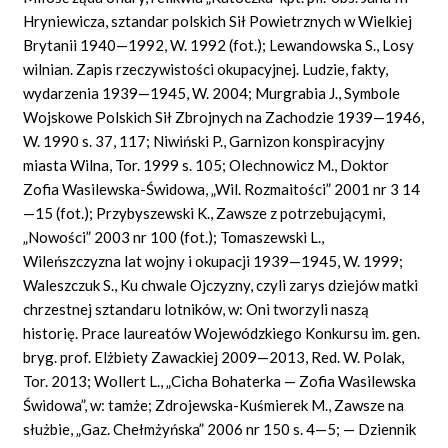
Hryniewicza, sztandar polskich Sił Powietrznych w Wielkiej
Brytanii 1940—1992, W. 1992 (fot.); Lewandowska S., Losy
wilnian. Zapis rzeczywistości okupacyjnej. Ludzie, fakty,
wydarzenia 1939—1945, W. 2004; Murgrabia J., Symbole
Wojskowe Polskich Sił Zbrojnych na Zachodzie 1939—1946,
W. 1990 s. 37, 117; Niwiński P., Garnizon konspiracyjny
miasta Wilna, Tor. 1999 s. 105; Olechnowicz M., Doktor
Zofia Wasilewska-Świdowa, „Wil. Rozmaitości” 2001 nr 3 14
—15 (fot.); Przybyszewski K., Zawsze z potrzebującymi,
„Nowości” 2003 nr 100 (fot.); Tomaszewski L.,
Wileńszczyzna lat wojny i okupacji 1939—1945, W. 1999;
Waleszczuk S., Ku chwale Ojczyzny, czyli zarys dziejów matki
chrzestnej sztandaru lotników, w: Oni tworzyli naszą
historię. Prace laureatów Wojewódzkiego Konkursu im. gen.
bryg. prof. Elżbiety Zawackiej 2009—2013, Red. W. Polak,
Tor. 2013; Wollert L., „Cicha Bohaterka — Zofia Wasilewska
Świdowa”, w: tamże; Zdrojewska-Kuśmierek M., Zawsze na
służbie, „Gaz. Chełmżyńska” 2006 nr 150 s. 4—5; — Dziennik