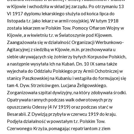
w Kijowie i wchodziła w skład jej zarządu. Po otrzymaniu 13
VI 1917 dyplomu lekarskiego służyła od końca lipca do
listopada t.r. jako lekarz w armii rosyjskiej. W lutym 1918
została lekarzem w Polskim Tow. Pomocy Ofiarom Wojny w
Kijowie, a w kwietniu t.r. w Światoszynie pod Kijowem.
Zaangażowała się w działalność Organizacji Werbunkowo-
Agitacyjnej z siedzibą w Kijowie, m.in. przechowywała u
siebie ukrywających się żołnierzy byłych Korpusów Polskich,
a następnie wysyłała ich na Kubań. Dn. 10 IX sama także
wyjechała do Oddziału Polskiego przy Armii Ochotniczej w
stanicy Paszkowskiej na Kubaniu i wstąpiła do formującej się
tam 4. Dyw. Strzelców gen. Lucjana Żeligowskiego.
Zorganizowała szpital dywizyjny, na który zdobywała środki.
Opatrywała rannych podczas walk odwrotowych przy
opuszczaniu Odessy (4 IV 1919) oraz podczas starć w
Besarabii. Z Dywizją przybyła w czerwcu 1919 do kraju.
Podjęła działalność w powstałym t.r. Polskim Tow.
Czerwonego Krzyża, pomagając repatriantom z ziem