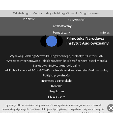
Teksty biogramów pochodzą z Polskiego Słownika Biograficznego
Indeksy:
aktywności
alfabetyczny
tematyczny
miejsc
Wydawcą Polskiego Słownika Biograficznego jest Instytut Historii PAN
Wydawcą Internetowego Polskiego Słownika Biograficznego jest Filmoteka
Narodowa - Instytut Audiowizualny
All Rights Reserved 2014-
2026
Filmoteka Narodowa - Instytut Audiowizualny
Polityka prywatności
Informacje o projekcie
Kontakt
Regulamin
Mapa strony
BIP
Uzywamy plików cookies, aby ułatwić Ci korzystanie z naszego serwisu oraz do
Wersja: 1.2.0
celów statystycznych. Jeśli nie blokujesz tych plików, to zgadzasz się na ich użycie