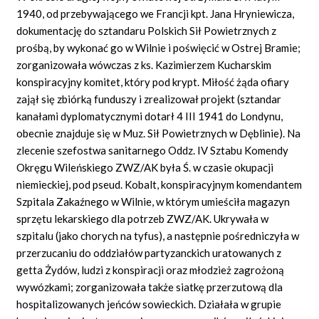
1940, od przebywającego we Francji kpt. Jana Hryniewicza,
dokumentację do sztandaru Polskich Sił Powietrznych z
prośbą, by wykonać go w Wilnie i poświęcić w Ostrej Bramie;
zorganizowała wówczas z ks. Kazimierzem Kucharskim
konspiracyjny komitet, który pod krypt. Miłość żąda ofiary
zajął się zbiórką funduszy i zrealizował projekt (sztandar
kanałami dyplomatycznymi dotarł 4 III 1941 do Londynu,
obecnie znajduje się w Muz. Sił Powietrznych w Dęblinie). Na
zlecenie szefostwa sanitarnego Oddz. IV Sztabu Komendy
Okręgu Wileńskiego ZWZ/AK była Ś. w czasie okupacji
niemieckiej, pod pseud. Kobalt, konspiracyjnym komendantem
Szpitala Zakaźnego w Wilnie, w którym umieściła magazyn
sprzętu lekarskiego dla potrzeb ZWZ/AK. Ukrywała w
szpitalu (jako chorych na tyfus), a następnie pośredniczyła w
przerzucaniu do oddziałów partyzanckich uratowanych z
getta Żydów, ludzi z konspiracji oraz młodzież zagrożoną
wywózkami; zorganizowała także siatkę przerzutową dla
hospitalizowanych jeńców sowieckich. Działała w grupie