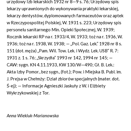
urzędowy Izb lekarskich 1932 nr 8—9 s. 76; Urzędowy spis
lekarzy uprawnionych do wykonywania praktyki lekarskiej,
lekarzy dentystów, dyplomowanych farmaceutów oraz aptek
w Rzeczypospolitej Polskiej, W. 1931 s. 223; Urzędowy spis
personelu sanitarnego Min. Opieki Społecznej, W. 1939;
Rocznik lekarski RP na r. 1933/4, W. 1933; toż na r. 1936, W.
1936; toż na r. 1938, W. 1938; — „Pol. Gaz. Lek.” 1928 nr 8 s.
151 (dot. męża) „Pam. Wil. Tow. Lek. i Wydz. Lek. USB” R. 7:
1931 z. 1 s. 76; „Skrzydła” 1993 nr 142, 1994 nr 145; —
CAW: sygn. KN 4.11.1933, KW 130/W—490; Gł. B. Lek.:
Akta Izby Pomor., bez sygn., (fot.); Pow. i Miejska B. Publ. im.
J. Prejsa w Chełmży: Dział zbiorów specjalnych (mater. dot.
Ś-ej); — Informacje Agnieszki Jaskuły z W. i Elżbiety
Wykrzykowskiej z Tor.
Anna Wiekluk-Marianowska