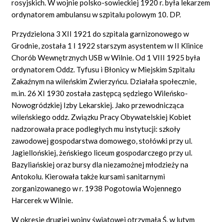
rosyjskich. W wojnie polsko-sowieckiej 1920 r. była lekarzem
ordynatorem ambulansu w szpitalu polowym 10. DP.
Przydzielona 3 XII 1921 do szpitala garnizonowego w
Grodnie, została 1 I 1922 starszym asystentem w II Klinice
Chorób Wewnętrznych USB w Wilnie. Od 1 VIII 1925 była
ordynatorem Oddz. Tyfusu i Błonicy w Miejskim Szpitalu
Zakaźnym na wileńskim Zwierzyńcu. Działała społecznie,
m.in. 26 XI 1930 została zastępcą sędziego Wileńsko-
Nowogródzkiej Izby Lekarskiej. Jako przewodnicząca
wileńskiego oddz. Związku Pracy Obywatelskiej Kobiet
nadzorowała prace podległych mu instytucji: szkoły
zawodowej gospodarstwa domowego, stołówki przy ul.
Jagiellońskiej, żeńskiego liceum gospodarczego przy ul.
Bazyliańskiej oraz bursy dla niezamożnej młodzieży na
Antokolu. Kierowała także kursami sanitarnymi
zorganizowanego w r. 1938 Pogotowia Wojennego
Harcerek w Wilnie.
W okresie drugiej wojny światowej otrzymała Ś. w lutym