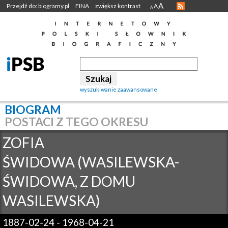
A
Przejdź do: biogramy.pl
FINA
zwiększ kontrast
A
A
wyszukiwanie zaawansowane
BIOGRAM
POSTACI Z TEGO OKRESU
ZOFIA
ŚWIDOWA (WASILEWSKA-
ŚWIDOWA, Z DOMU
WASILEWSKA)
1887-02-24
-
1968-04-21