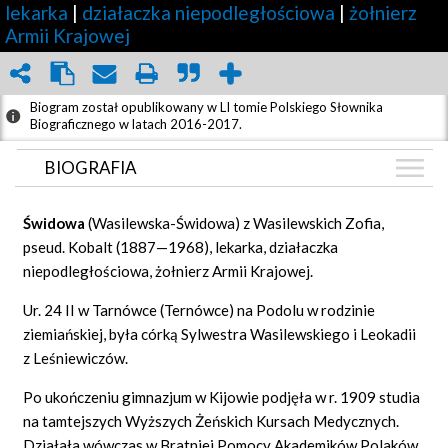
lekarka
|
działaczka niepodległościowa
|
żołnierz
Armii Krajowej
Biogram został opublikowany w LI tomie Polskiego Słownika
Biograficznego w latach 2016-2017.
BIOGRAFIA
BIOGRAFIA
Świdowa
(Wasilewska-Świdowa) z Wasilewskich Zofia,
ARTYKUŁY
pseud. Kobalt (1887—1968), lekarka, działaczka
(1)
niepodległościowa, żołnierz Armii Krajowej.
GRAF POWIĄZAŃ
Ur. 24 II w Tarnówce (Ternówce) na Podolu w rodzinie
DYSKUSJA
ziemiańskiej, była córką Sylwestra Wasilewskiego i Leokadii
Mapa
z Leśniewiczów.
Po ukończeniu gimnazjum w Kijowie podjęła w r. 1909 studia
na tamtejszych Wyższych Żeńskich Kursach Medycznych.
Działała wówczas w Bratniej Pomocy Akademików Polaków