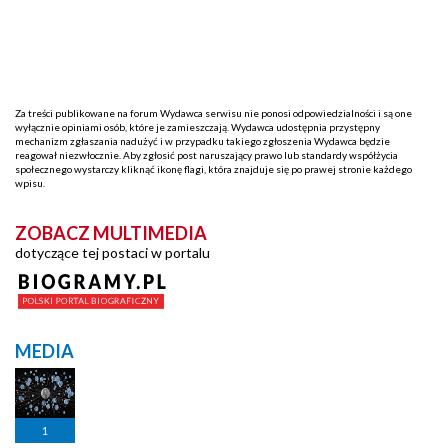
Za treści publikowane na forum Wydawca serwisu nie ponosi odpowiedzialności i są one
wyłącznie opiniami osób, które je zamieszczają. Wydawca udostępnia przystępny
mechanizm zgłaszania nadużyć i w przypadku takiego zgłoszenia Wydawca będzie
reagował niezwłocznie. Aby zgłosić post naruszający prawo lub standardy współżycia
społecznego wystarczy kliknąć ikonę flagi, która znajduje się po prawej stronie każdego
wpisu.
ZOBACZ MULTIMEDIA
dotyczące tej postaci w portalu
MEDIA
1