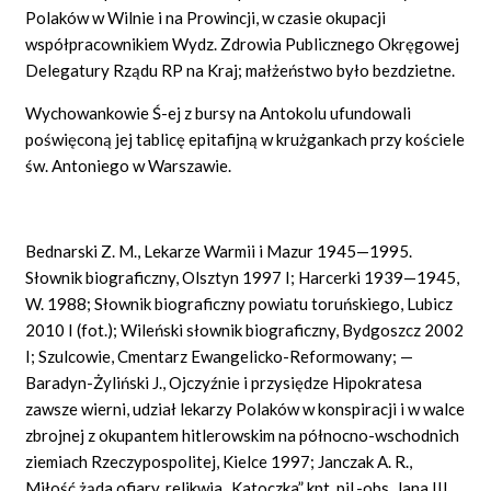
Polaków w Wilnie i na Prowincji, w czasie okupacji
współpracownikiem Wydz. Zdrowia Publicznego Okręgowej
Delegatury Rządu RP na Kraj; małżeństwo było bezdzietne.
Wychowankowie Ś-ej z bursy na Antokolu ufundowali
poświęconą jej tablicę epitafijną w krużgankach przy kościele
św. Antoniego w Warszawie.
Bednarski Z. M., Lekarze Warmii i Mazur 1945—1995.
Słownik biograficzny, Olsztyn 1997 I; Harcerki 1939—1945,
W. 1988; Słownik biograficzny powiatu toruńskiego, Lubicz
2010 I (fot.); Wileński słownik biograficzny, Bydgoszcz 2002
I; Szulcowie, Cmentarz Ewangelicko-Reformowany; —
Baradyn-Żyliński J., Ojczyźnie i przysiędze Hipokratesa
zawsze wierni, udział lekarzy Polaków w konspiracji i w walce
zbrojnej z okupantem hitlerowskim na północno-wschodnich
ziemiach Rzeczypospolitej, Kielce 1997; Janczak A. R.,
Miłość żąda ofiary, relikwia „Katoczka” kpt. pil.-obs. Jana III