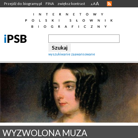
A
Przejdź do: biogramy.pl
FINA
zwiększ kontrast
A
A
wyszukiwanie zaawansowane
WYZWOLONA MUZA