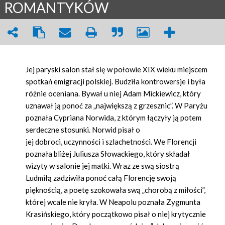
ROMANTYKÓW
Jej paryski salon stał się w połowie XIX wieku miejscem
spotkań emigracji polskiej. Budziła kontrowersje i była
różnie oceniana. Bywał u niej Adam Mickiewicz, który
uznawał ją ponoć za „największą z grzesznic”. W Paryżu
poznała Cypriana Norwida, z którym łączyły ją potem
serdeczne stosunki. Norwid pisał o
jej dobroci, uczynności i szlachetności. We Florencji
poznała bliżej Juliusza Słowackiego, który składał
wizyty w salonie jej matki. Wraz ze swą siostrą
Ludmiłą zadziwiła ponoć całą Florencję swoją
pięknością, a poetę szokowała swą „chorobą z miłości”,
której wcale nie kryła. W Neapolu poznała Zygmunta
Krasińskiego, który początkowo pisał o niej krytycznie