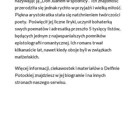
nazywając ją „Don Juanem w spódnicy”. Ich znajomość
przerodziła się jednak rychło w przyjaźń i wielką miłość.
Piękna arystokratka stała się natchnieniem twórczości
poety. Poświęcił jej liczne liryki, uczynił bohaterką
swych poematów i adresatką przeszło 5 tysięcy listów,
będących jednym z najwspanialszych pomników
epistolografii romantycznej. Ich romans trwał
kilkanaście lat, nawet kiedy oboje byli w związkach
małżeńskich.
Więcej informacji, ciekawostek i materiałów o Delfinie
Potockiej znajdziesz w jej biogramie i na innych
stronach naszego serwisu.