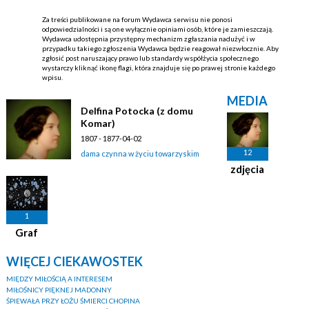
Za treści publikowane na forum Wydawca serwisu nie ponosi
odpowiedzialności i są one wyłącznie opiniami osób, które je zamieszczają.
Wydawca udostępnia przystępny mechanizm zgłaszania nadużyć i w
przypadku takiego zgłoszenia Wydawca będzie reagował niezwłocznie. Aby
zgłosić post naruszający prawo lub standardy współżycia społecznego
wystarczy kliknąć ikonę flagi, która znajduje się po prawej stronie każdego
wpisu.
MEDIA
Delfina Potocka (z domu
Komar)
1807 - 1877-04-02
12
dama czynna w życiu towarzyskim
zdjęcia
1
Graf
WIĘCEJ CIEKAWOSTEK
MIĘDZY MIŁOŚCIĄ A INTERESEM
MIŁOŚNICY PIĘKNEJ MADONNY
ŚPIEWAŁA PRZY ŁOŻU ŚMIERCI CHOPINA