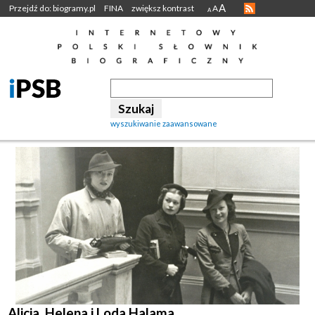
A
Przejdź do: biogramy.pl
FINA
zwiększ kontrast
A
A
wyszukiwanie zaawansowane
Alicja, Helena i Loda Halama.