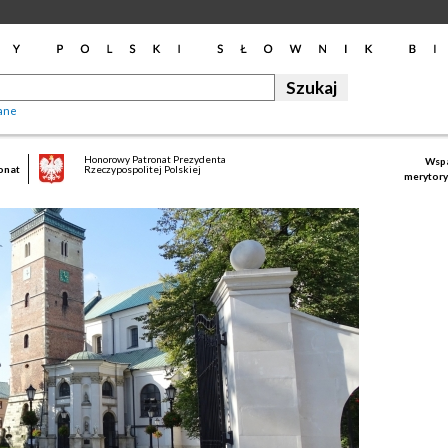
ane
Honorowy Patronat Prezydenta
Wspa
onat
Rzeczypospolitej Polskiej
merytory