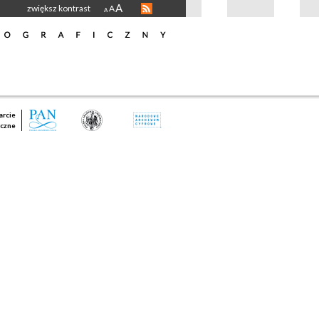
A
zwiększ kontrast
A
A
rcie
czne