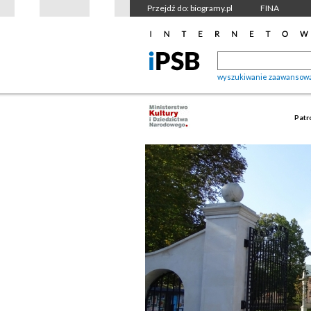
Przejdź do: biogramy.pl
FINA
wyszukiwanie zaawansow
Patr