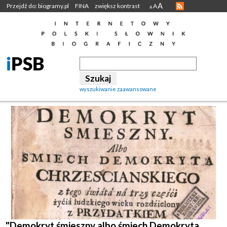
A
Przejdź do: biogramy.pl
FINA
zwiększ kontrast
A
A
wyszukiwanie zaawansowane
"Demokryt śmieszny albo śmiech Demokryta