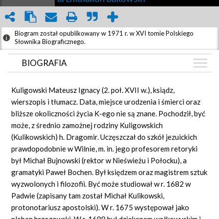
Biogram został opublikowany w 1971 r. w XVI tomie Polskiego
Słownika Biograficznego.
BIOGRAFIA
BIOGRAFIA
Kuligowski Mateusz Ignacy (2. poł. XVII w.), ksiądz,
ZDJĘCIA
wierszopis i tłumacz. Data, miejsce urodzenia i śmierci oraz
(2)
bliższe okoliczności życia K-ego nie są znane. Pochodził, być
GRAF POWIĄZAŃ
może, z średnio zamożnej rodziny Kuligowskich
DYSKUSJA
(Kulikowskich) h. Dragomir. Uczęszczał do szkół jezuickich
Mapa
prawdopodobnie w Wilnie, m. in. jego profesorem retoryki
był Michał Bujnowski (rektor w Nieświeżu i Połocku), a
gramatyki Paweł Bochen. Był księdzem oraz magistrem sztuk
wyzwolonych i filozofii. Być może studiował w r. 1682 w
Padwie (zapisany tam został Michał Kulikowski,
protonotariusz apostolski). W r. 1675 występował jako
pleban brzozowski. W r. 1688 był dziekanem wołkowyskim i