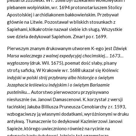
plebanem wołpińskim, w r. 1694 protonotariuszem Stolicy
Apostolskiej i archidiakonem bakkowieńskim. Przebywał
głównie na Litwie. Pozostawał w bliskich stosunkach z
Sapiehami, kilkakrotnie nazwał siebie ich sługą. Wszystkie
swe dzieła dedykował Sapiehom. Zmarł po r. 1699.
Pierwszym znanym drukowanym utworem K-ego jest
Dźwięk
Marsa walecznego z walnej expedycyjej chocimskiej… 1673…
wygłoszony
(druk. Wil. 1675), poemat dość słaby, pisany
strofą saficką. W Krakowie w r. 1688 ukazał się
Królewic
indyjski w polski strój przybrany albo historyje o świętym
Jozaphacie królewicu indyjskim i o świętym Barlaamie
pustelniku…
Autorstwo pierwowzoru przypisywano
niesłusznie św. Janowi Damascenowi. K. korzystał z wersji
łacińskiej Jakuba Billiusza Pruneusza Cenobiarchy z r. 1593,
wzbogaciwszy ją własnymi dodatkami, wyróżnionymi w druku
antykwą. Tłumaczenie to dedykował Kazimierzowi Janowi
Sapieże, którego uwieczniono również na rycinie na
odwrocie karty tytułowej. Istnieją też egzemplarze