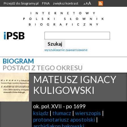
A
Przejdź do: biogramy.pl
FINA
zwiększ kontrast
A
A
wyszukiwanie zaawansowane
BIOGRAM
POSTACI Z TEGO OKRESU
MATEUSZ IGNACY
KULIGOWSKI
ok. poł. XVII
-
po 1699
ksiądz
|
tłumacz
|
wierszopis
|
protonotariusz apostolski
|
archidiakon bakowski