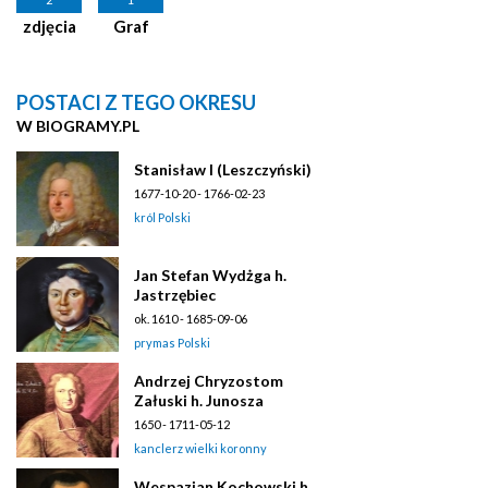
zdjęcia
Graf
POSTACI Z TEGO OKRESU
W BIOGRAMY.PL
Stanisław I (Leszczyński)
1677-10-20 - 1766-02-23
król Polski
Jan Stefan Wydżga h.
Jastrzębiec
ok. 1610 - 1685-09-06
prymas Polski
Andrzej Chryzostom
Załuski h. Junosza
1650 - 1711-05-12
kanclerz wielki koronny
Wespazjan Kochowski h.