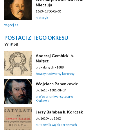
Nieczuja
1663 - 1700-06-06
historyk
więcej
POSTACI Z TEGO OKRESU
W
i
PSB
Andrzej Gembicki h.
Nałęcz
brak danych - 1688
łowczy nadworny koronny
Wojciech Papenkowic
ok. 1613 - 1681-01-07
profesor uniwersytetu w
Krakowie
Jerzy Bałaban h. Korczak
ok. 1610 - po 1662
pułkownik wojsk koronnych