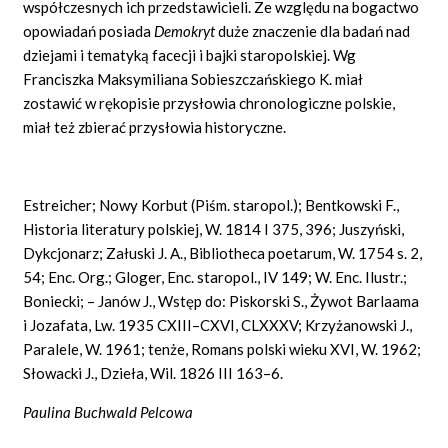
współczesnych ich przedstawicieli. Ze względu na bogactwo
opowiadań posiada
Demokryt
duże znaczenie dla badań nad
dziejami i tematyką facecji i bajki staropolskiej. Wg
Franciszka Maksymiliana Sobieszczańskiego K. miał
zostawić w rękopisie przysłowia chronologiczne polskie,
miał też zbierać przysłowia historyczne.
Estreicher; Nowy Korbut (Piśm. staropol.); Bentkowski F.,
Historia literatury polskiej, W. 1814 I 375, 396; Juszyński,
Dykcjonarz; Załuski J. A., Bibliotheca poetarum, W. 1754 s. 2,
54; Enc. Org.; Gloger, Enc. staropol., IV 149; W. Enc. Ilustr.;
Boniecki; – Janów J., Wstęp do: Piskorski S., Żywot Barlaama
i Jozafata, Lw. 1935 CXIII–CXVI, CLXXXV; Krzyżanowski J.,
Paralele, W. 1961; tenże, Romans polski wieku XVI, W. 1962;
Słowacki J., Dzieła, Wil. 1826 III 163–6.
Paulina Buchwald Pelcowa