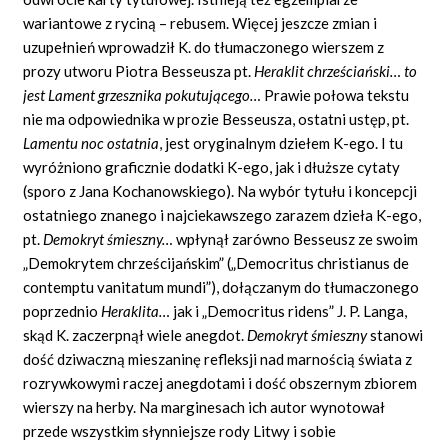
wariantowe z ryciną – rebusem. Więcej jeszcze zmian i
uzupełnień wprowadził K. do tłumaczonego wierszem z
prozy utworu Piotra Besseusza pt.
Heraklit chrześciański… to
jest Lament grzesznika pokutującego…
Prawie połowa tekstu
nie ma odpowiednika w prozie Besseusza, ostatni ustęp, pt.
Lamentu noc ostatnia
,
jest oryginalnym dziełem K-ego. I tu
wyróżniono graficznie dodatki K-ego, jak i dłuższe cytaty
(sporo z Jana Kochanowskiego). Na wybór tytułu i koncepcji
ostatniego znanego i najciekawszego zarazem dzieła K-ego,
pt.
Demokryt śmieszny…
wpłynął zarówno Besseusz ze swoim
„Demokrytem chrześcijańskim” („Democritus christianus de
contemptu vanitatum mundi”), dołączanym do tłumaczonego
poprzednio
Heraklita…
jak i „Democritus ridens” J. P. Langa,
skąd K. zaczerpnął wiele anegdot.
Demokryt śmieszny
stanowi
dość dziwaczną mieszaninę refleksji nad marnością świata z
rozrywkowymi raczej anegdotami i dość obszernym zbiorem
wierszy na herby. Na marginesach ich autor wynotował
przede wszystkim słynniejsze rody Litwy i sobie