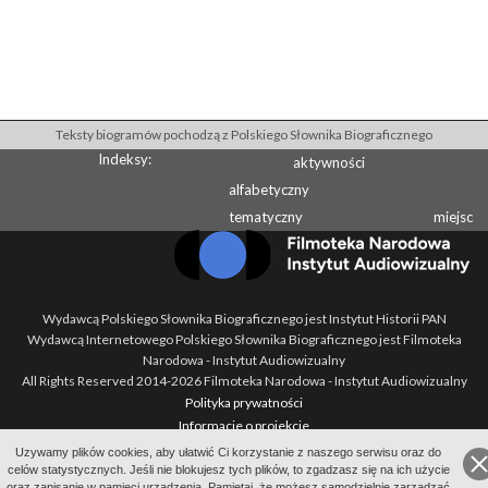
Teksty biogramów pochodzą z Polskiego Słownika Biograficznego
Indeksy:
aktywności
alfabetyczny
tematyczny
miejsc
Wydawcą Polskiego Słownika Biograficznego jest Instytut Historii PAN
Wydawcą Internetowego Polskiego Słownika Biograficznego jest Filmoteka
Narodowa - Instytut Audiowizualny
All Rights Reserved 2014-
2026
Filmoteka Narodowa - Instytut Audiowizualny
Polityka prywatności
Informacje o projekcie
Kontakt
Uzywamy plików cookies, aby ułatwić Ci korzystanie z naszego serwisu oraz do
celów statystycznych. Jeśli nie blokujesz tych plików, to zgadzasz się na ich użycie
Regulamin
oraz zapisanie w pamięci urządzenia. Pamiętaj, że możesz samodzielnie zarządzać