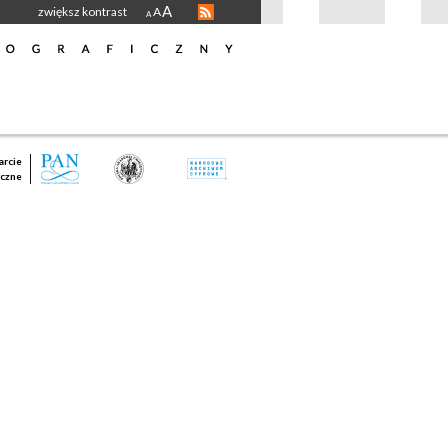
A
zwiększ kontrast
A
A
rcie
czne