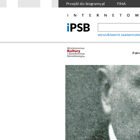
Przejdź do: biogramy.pl
FINA
wyszukiwanie zaawansow
Patr