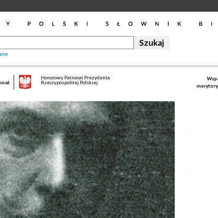
ane
Honorowy Patronat Prezydenta
Wspa
onat
Rzeczypospolitej Polskiej
merytory