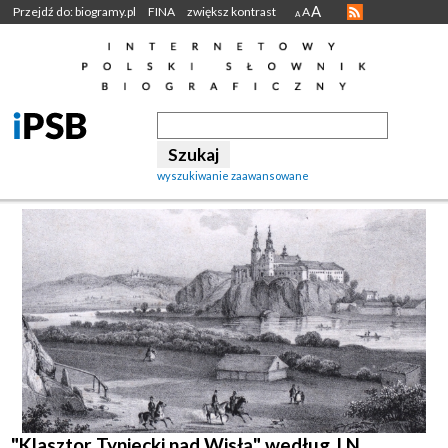
A
Przejdź do: biogramy.pl
FINA
zwiększ kontrast
A
A
wyszukiwanie zaawansowane
"Klasztor Tyniecki nad Wisłą" według J.N.