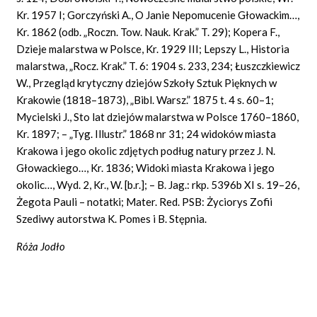
Kr. 1957 I; Gorczyński A., O Janie Nepomucenie Głowackim…,
Kr. 1862 (odb. „Roczn. Tow. Nauk. Krak.” T. 29); Kopera F.,
Dzieje malarstwa w Polsce, Kr. 1929 III; Lepszy L., Historia
malarstwa, „Rocz. Krak.” T. 6: 1904 s. 233, 234; Łuszczkiewicz
W., Przegląd krytyczny dziejów Szkoły Sztuk Pięknych w
Krakowie (1818–1873), „Bibl. Warsz.” 1875 t. 4 s. 60–1;
Mycielski J., Sto lat dziejów malarstwa w Polsce 1760–1860,
Kr. 1897; – „Tyg. Illustr.” 1868 nr 31; 24 widoków miasta
Krakowa i jego okolic zdjętych podług natury przez J. N.
Głowackiego…, Kr. 1836; Widoki miasta Krakowa i jego
okolic…, Wyd. 2, Kr., W. [b.r.]; – B. Jag.: rkp. 5396b XI s. 19–26,
Żegota Pauli – notatki; Mater. Red. PSB: Życiorys Zofii
Szediwy autorstwa K. Pomes i B. Stępnia.
Róża Jodło