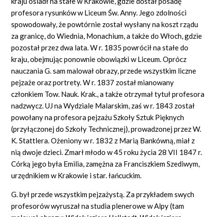
kraju osiadł na stałe w Krakowie, gdzie dostał posadę
profesora rysunków w Liceum Św. Anny. Jego zdolności
spowodowały, że powtórnie został wysłany na koszt rządu
za granicę, do Wiednia, Monachium, a także do Włoch, gdzie
pozostał przez dwa lata. W r. 1835 powrócił na stałe do
kraju, obejmując ponownie obowiązki w Liceum. Oprócz
nauczania G. sam malował obrazy, przede wszystkim liczne
pejzaże oraz portrety. W r. 1837 został mianowany
członkiem Tow. Nauk. Krak., a także otrzymał tytuł profesora
nadzwycz. UJ na Wydziale Malarskim, zaś w r. 1843 został
powołany na profesora pejzażu Szkoły Sztuk Pięknych
(przyłączonej do Szkoły Technicznej), prowadzonej przez W.
K. Stattlera. Ożeniony w r. 1832 z Marią Bankówną, miał z
nią dwoje dzieci. Zmarł młodo w 45 roku życia 28 VII 1847 r.
Córką jego była Emilia, zamężna za Franciszkiem Szediwym,
urzędnikiem w Krakowie i star. łańcuckim.
G. był przede wszystkim pejzażystą. Za przykładem swych
profesorów wyruszał na studia plenerowe w Alpy (tam