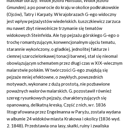
malował obrazy:
Widok jeziora Hallstadt, Widok jeziora
Gmunden),
a po powrocie do kraju w okolice podkrakowskie
(Ojców), Tatry i Karpaty. W krajobrazach G-ego widoczny
jest wpływ pejzażystów wiedeńskich. Łuszczkiewicz zarzuca
mu nawet zbyt niewolnicze trzymanie się tematów
widokowych Steinfelda. Ale typ pejzażu górskiego G-ego o
trochę romantyzującym, konwencjonalnym ujęciu tematu,
starannie wykończony, o gładkiej, jednolitej fakturze i
ciemnej szarozielonkawej tonacji barwnej, stał się nieomal
obowiązującym schematem przez długi czas w XIX-wiecznym
malarstwie polskim. W twórczości G-ego znajdują się
pejzaże mniej efektowne, o zwykłych, powszednich
motywach, wykonane z dużą prostotą, nie pozbawione
poważnych walorów malarskich. G. pozostawił również
szereg rysunkowych pejzaży, charakteryzujących się
opanowaną, delikatną kreską. Część z nich, w r. 1836
litografowana przez Engelmanna w Paryżu, została wydana
w albumie 24 widoków miasta Krakowa i okolicy (1836 wyd.
2. 1848). Przedstawia ona lasy, skałki, ruiny i zwaliska