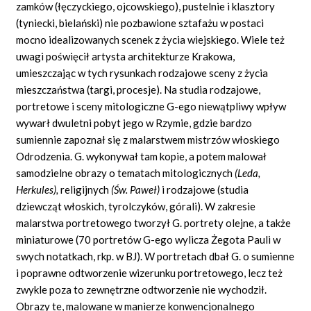
zamków (łęczyckiego, ojcowskiego), pustelnie i klasztory
(tyniecki, bielański) nie pozbawione sztafażu w postaci
mocno idealizowanych scenek z życia wiejskiego. Wiele też
uwagi poświęcił artysta architekturze Krakowa,
umieszczając w tych rysunkach rodzajowe sceny z życia
mieszczaństwa (targi, procesje). Na studia rodzajowe,
portretowe i sceny mitologiczne G-ego niewątpliwy wpływ
wywarł dwuletni pobyt jego w Rzymie, gdzie bardzo
sumiennie zapoznał się z malarstwem mistrzów włoskiego
Odrodzenia. G. wykonywał tam kopie, a potem malował
samodzielne obrazy o tematach mitologicznych
(Leda,
Herkules),
religijnych
(Św. Paweł)
i rodzajowe (studia
dziewcząt włoskich, tyrolczyków, górali). W zakresie
malarstwa portretowego tworzył G. portrety olejne, a także
miniaturowe (70 portretów G-ego wylicza Żegota Pauli w
swych notatkach, rkp. w BJ). W portretach dbał G. o sumienne
i poprawne odtworzenie wizerunku portretowego, lecz też
zwykle poza to zewnętrzne odtworzenie nie wychodził.
Obrazy te, malowane w manierze konwencjonalnego