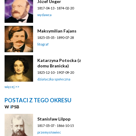
Józef Unger
1817-04-13 - 1874-02-20
wydawca
Maksymilian Fajans
1825-05-05 - 1890-07-28
litograf
Katarzyna Potocka (z
domu Branicka)
1825-12-10 - 1907-09-20
działaczka społeczna
więcej
POSTACI Z TEGO OKRESU
W
i
PSB
Stanisław Lilpop
1817-05-07 - 1866-10-15
przemysłowiec