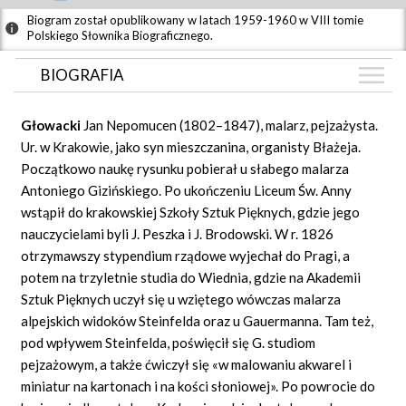
Biogram został opublikowany w latach 1959-1960 w VIII tomie
Polskiego Słownika Biograficznego.
BIOGRAFIA
BIOGRAFIA
Głowacki
Jan Nepomucen (1802–1847), malarz, pejzażysta.
ZDJĘCIA
Ur. w Krakowie, jako syn mieszczanina, organisty Błażeja.
(32)
Początkowo naukę rysunku pobierał u słabego malarza
CIEKAWOSTKI
(2)
Antoniego Gizińskiego. Po ukończeniu Liceum Św. Anny
GRAF POWIĄZAŃ
wstąpił do krakowskiej Szkoły Sztuk Pięknych, gdzie jego
nauczycielami byli J. Peszka i J. Brodowski. W r. 1826
DYSKUSJA
otrzymawszy stypendium rządowe wyjechał do Pragi, a
Mapa
potem na trzyletnie studia do Wiednia, gdzie na Akademii
Sztuk Pięknych uczył się u wziętego wówczas malarza
alpejskich widoków Steinfelda oraz u Gauermanna. Tam też,
pod wpływem Steinfelda, poświęcił się G. studiom
pejzażowym, a także ćwiczył się «w malowaniu akwarel i
miniatur na kartonach i na kości słoniowej». Po powrocie do