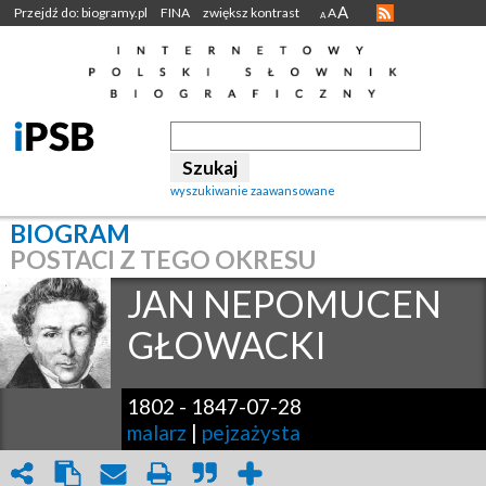
A
Przejdź do: biogramy.pl
FINA
zwiększ kontrast
A
A
wyszukiwanie zaawansowane
BIOGRAM
POSTACI Z TEGO OKRESU
JAN NEPOMUCEN
GŁOWACKI
1802
-
1847-07-28
malarz
|
pejzażysta