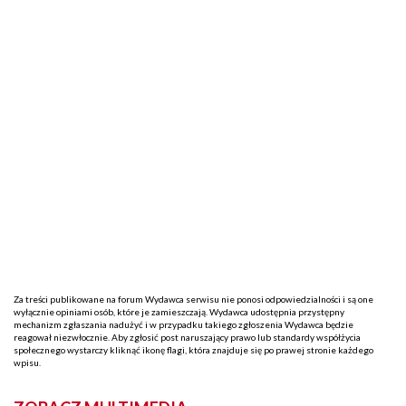
Za treści publikowane na forum Wydawca serwisu nie ponosi odpowiedzialności i są one
wyłącznie opiniami osób, które je zamieszczają. Wydawca udostępnia przystępny
mechanizm zgłaszania nadużyć i w przypadku takiego zgłoszenia Wydawca będzie
reagował niezwłocznie. Aby zgłosić post naruszający prawo lub standardy współżycia
społecznego wystarczy kliknąć ikonę flagi, która znajduje się po prawej stronie każdego
wpisu.