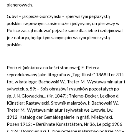
plenerowych.
G. był – jak pisze Gorczyński – «pierwszym pejzażystą
polskim i w pewnym czasie może i jedynym»; on pierwszy w
Polsce zaczął malować pejzaże same dla siebie i «zdejmowal
je z natury», będąc tym samym pierwszym plenerzystą
polskim.
Portret (miniatura na kości słoniowej) E. Petera
reprodukowany jako litografia w „Tyg. Illustr.” 1868 II nr 31 i
fot. w katalogu: Bachowski W., Treter M., Wystawa miniatur i
sylwetek, s. 59; – Spis obrazów i rysunków pozostałych po
śp. J. N. Głowackim… (Kr. 1847); Thieme-Becker, Lexikon d.
Künstler; Rastawiecki, Słownik malarzów, I; Bachowski W.,
Treter M., Wystawa miniatur i sylwetek we Lwowie, Lw.
1912; Katalog der Gemäldegalerie in gräfl. Mielżyński,
Posen 1912; – Berühmte Kunststätten, Nr 36, Leipzig 1906
s. 124; Dobrowolski T., Nowoczesne malarstwo polskie, Wr.–