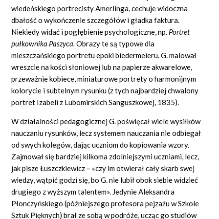
wiedeńskiego portrecisty Amerlinga, cechuje widoczna
dbałość o wykończenie szczegółów i gładka faktura.
Niekiedy widać i pogłębienie psychologiczne, np.
Portret
pułkownika Paszyca.
Obrazy te są typowe dla
mieszczańskiego portretu epoki biedermeieru. G. malował
wreszcie na kości słoniowej lub na papierze akwarelowe,
przeważnie kobiece, miniaturowe portrety o harmonijnym
kolorycie i subtelnym rysunku (z tych najbardziej chwalony
portret Izabeli z Lubomirskich Sanguszkowej, 1835).
W działalności pedagogicznej G. poświęcał wiele wysiłków
nauczaniu rysunków, lecz systemem nauczania nie odbiegał
od swych kolegów, dając uczniom do kopiowania wzory.
Zajmował się bardziej kilkoma zdolniejszymi uczniami, lecz,
jak pisze Łuszczkiewicz – «czy im otwierał cały skarb swej
wiedzy, wątpić godzi się, bo G. nie lubił obok siebie widzieć
drugiego z wyższym talentem». Jedynie Aleksandra
Płonczyńskiego (późniejszego profesora pejzażu w Szkole
Sztuk Pięknych) brał ze sobą w podróże, ucząc go studiów