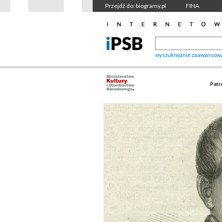
Przejdź do: biogramy.pl
FINA
wyszukiwanie zaawansow
Patr