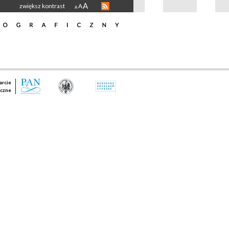
A
zwiększ kontrast
A
A
rcie
czne