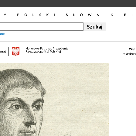
ane
Honorowy Patronat Prezydenta
Wspa
onat
Rzeczypospolitej Polskiej
merytory