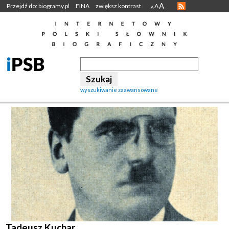
A
Przejdź do: biogramy.pl
FINA
zwiększ kontrast
A
A
wyszukiwanie zaawansowane
Tadeusz Kuchar.