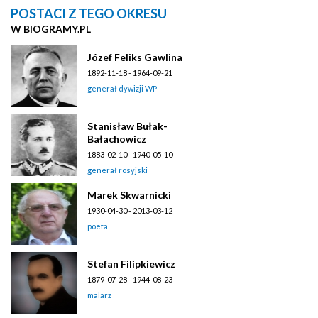
POSTACI Z TEGO OKRESU
W BIOGRAMY.PL
Józef Feliks Gawlina
1892-11-18 - 1964-09-21
generał dywizji WP
Stanisław Bułak-
Bałachowicz
1883-02-10 - 1940-05-10
generał rosyjski
Marek Skwarnicki
1930-04-30 - 2013-03-12
poeta
Stefan Filipkiewicz
1879-07-28 - 1944-08-23
malarz