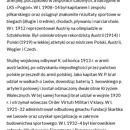
atletykę, początkowo w zespołach szkolnych, a następnie w
LKS «Pogoń». W l. 1908–14 był kapitanem I zespołu
piłkarskiego oraz osiągnął znakomite rezultaty sportowe w
biegach (długie i średnie), chodach, pływaniu i narciarstwie.
W r. 1912 reprezentował Austrię na olimpiadzie w
Sztokholmie. Był ośmiokrotnym rekordzistą Austrii (1914) i
Polski (1919) w lekkiej atletyki oraz mistrzem Polski, Austrii,
Węgier i Czech.
Służbę wojskową odbywał K. od końca 1913 r. w armii
austriackiej, po odzyskaniu niepodległości przez państwo
polskie przeszedł do armii polskiej. Jako kapitan W. P. brał
udział w walkach o Lwów, dowodząc baterią 1. lwowskiego p.
artylerii polowej i został odznaczony dwukrotnie Krzyżem
Walecznych. W tej samej formacji brał udział w wojnie 1920
r. i otrzymał wówczas Order Virtuti Militari V klasy. W l.
1921–32 administrował odbudową gmachu Fundacji Skarbka
we Lwowie oraz uzyskał specjalizację w zakresie
budownictwa sportowego. W l. 1932–4 był kierownikiem
referatu Wychowania Fizycznego i Przysposobienia