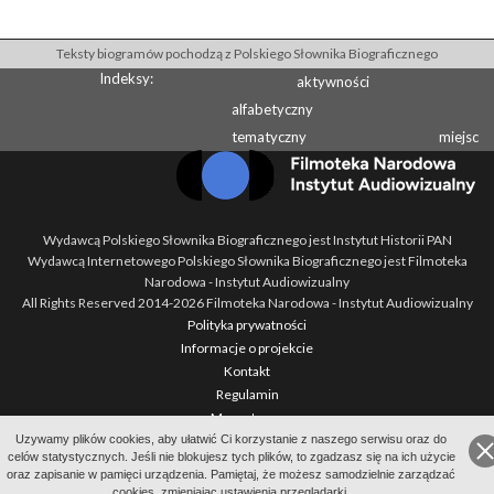
Teksty biogramów pochodzą z Polskiego Słownika Biograficznego
Indeksy:
aktywności
alfabetyczny
tematyczny
miejsc
Wydawcą Polskiego Słownika Biograficznego jest Instytut Historii PAN
Wydawcą Internetowego Polskiego Słownika Biograficznego jest Filmoteka
Narodowa - Instytut Audiowizualny
All Rights Reserved 2014-
2026
Filmoteka Narodowa - Instytut Audiowizualny
Polityka prywatności
Informacje o projekcie
Kontakt
Regulamin
Mapa strony
Uzywamy plików cookies, aby ułatwić Ci korzystanie z naszego serwisu oraz do
BIP
celów statystycznych. Jeśli nie blokujesz tych plików, to zgadzasz się na ich użycie
Wersja: 1.2.0
oraz zapisanie w pamięci urządzenia. Pamiętaj, że możesz samodzielnie zarządzać
cookies, zmieniając ustawienia przeglądarki.