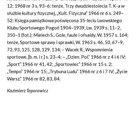
12: 1968 nr 3 s. 93–6; tenże, Trzy dwudziestolecia T. K-a w
służbie kultury fizycznej, „Kult. Fizyczna” 1966 nr 6 s. 249–
52; Księga pamiątkowa poświęcona 35-leciu Lwowskiego
Klubu Sportowego Pogoń 1904–1939, Lw. 1939 s. 11–2,
350–1 (fot.); Mielech S., Gole, faule i ofsaidy, W. 1957 s. 164;
tenże, Sportowe sprawy i sprawki, W. 1963 s. 46, 50, 67–9,
72, 93, 125, 128, 129, 134; – Wacek R., Wspomnienia
sportowe, [b. m. i r.] s. 23–4; – „Dzien. Pol.” 1966 nr z 4 i 6 IV;
„Sport” 1966 nr 41, 42; „Sportowiec” 1966 nr 15 s. 2;
„Tempo” 1966 nr 15; „Trybuna Ludu” 1966 nr z 6 i 7 IV; „Życie
Warsz.” 1966 nr 82, 83, 84.
Kazimierz Toporowicz