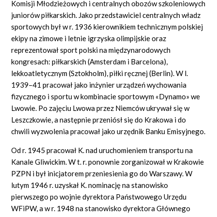
Komisji Młodzieżowych i centralnych obozów szkoleniowych
juniorów piłkarskich. Jako przedstawiciel centralnych władz
sportowych był w r. 1936 kierownikiem technicznym polskiej
ekipy na zimowe i letnie igrzyska olimpijskie oraz
reprezentował sport polski na międzynarodowych
kongresach: piłkarskich (Amsterdam i Barcelona),
lekkoatletycznym (Sztokholm), piłki ręcznej (Berlin). W l.
1939–41 pracował jako inżynier urządzeń wychowania
fizycznego i sportu w kombinacie sportowym «Dynamo» we
Lwowie. Po zajęciu Lwowa przez Niemców ukrywał się w
Leszczkowie, a następnie przeniósł się do Krakowa i do
chwili wyzwolenia pracował jako urzędnik Banku Emisyjnego.
Od r. 1945 pracował K. nad uruchomieniem transportu na
Kanale Gliwickim. W t. r. ponownie zorganizował w Krakowie
PZPN i był inicjatorem przeniesienia go do Warszawy. W
lutym 1946 r. uzyskał K. nominację na stanowisko
pierwszego po wojnie dyrektora Państwowego Urzędu
WFiPW, a w r. 1948 na stanowisko dyrektora Głównego