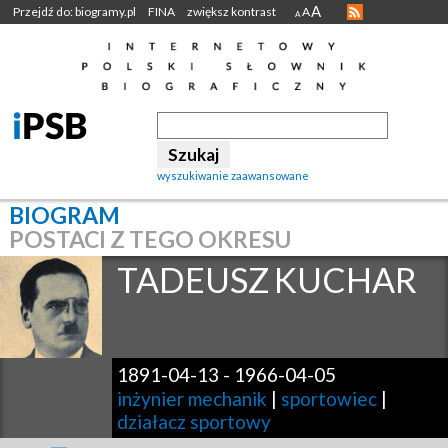
A
Przejdź do: biogramy.pl
FINA
zwiększ kontrast
A
A
wyszukiwanie zaawansowane
BIOGRAM
POSTACI Z TEGO OKRESU
TADEUSZ
KUCHAR
1891-04-13
-
1966-04-05
inżynier mechanik
|
sportowiec
|
działacz sportowy