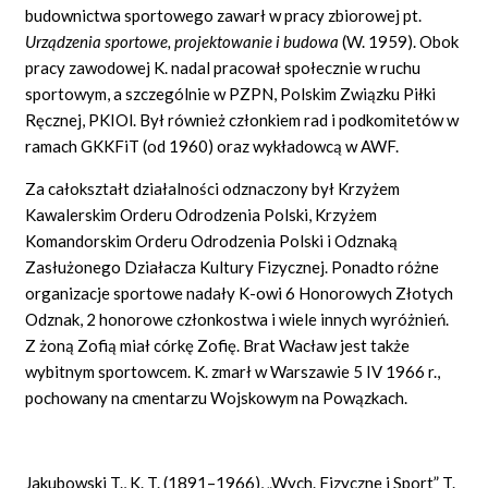
budownictwa sportowego zawarł w pracy zbiorowej pt.
Urządzenia sportowe, projektowanie i budowa
(W. 1959). Obok
pracy zawodowej K. nadal pracował społecznie w ruchu
sportowym, a szczególnie w PZPN, Polskim Związku Piłki
Ręcznej, PKIOl. Był również członkiem rad i podkomitetów w
ramach GKKFiT (od 1960) oraz wykładowcą w AWF.
Za całokształt działalności odznaczony był Krzyżem
Kawalerskim Orderu Odrodzenia Polski, Krzyżem
Komandorskim Orderu Odrodzenia Polski i Odznaką
Zasłużonego Działacza Kultury Fizycznej. Ponadto różne
organizacje sportowe nadały K-owi 6 Honorowych Złotych
Odznak, 2 honorowe członkostwa i wiele innych wyróżnień.
Z żoną Zofią miał córkę Zofię. Brat Wacław jest także
wybitnym sportowcem. K. zmarł w Warszawie 5 IV 1966 r.,
pochowany na cmentarzu Wojskowym na Powązkach.
Jakubowski T., K. T. (1891–1966), „Wych. Fizyczne i Sport” T.