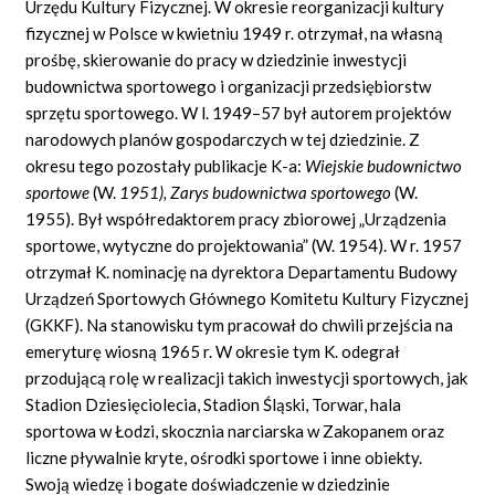
Urzędu Kultury Fizycznej. W okresie reorganizacji kultury
fizycznej w Polsce w kwietniu 1949 r. otrzymał, na własną
prośbę, skierowanie do pracy w dziedzinie inwestycji
budownictwa sportowego i organizacji przedsiębiorstw
sprzętu sportowego. W l. 1949–57 był autorem projektów
narodowych planów gospodarczych w tej dziedzinie. Z
okresu tego pozostały publikacje K-a:
Wiejskie budownictwo
sportowe
(W.
1951), Zarys budownictwa sportowego
(W.
1955). Był współredaktorem pracy zbiorowej „Urządzenia
sportowe, wytyczne do projektowania” (W. 1954). W r. 1957
otrzymał K. nominację na dyrektora Departamentu Budowy
Urządzeń Sportowych Głównego Komitetu Kultury Fizycznej
(GKKF). Na stanowisku tym pracował do chwili przejścia na
emeryturę wiosną 1965 r. W okresie tym K. odegrał
przodującą rolę w realizacji takich inwestycji sportowych, jak
Stadion Dziesięciolecia, Stadion Śląski, Torwar, hala
sportowa w Łodzi, skocznia narciarska w Zakopanem oraz
liczne pływalnie kryte, ośrodki sportowe i inne obiekty.
Swoją wiedzę i bogate doświadczenie w dziedzinie