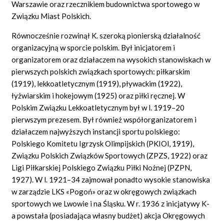
Warszawie oraz rzecznikiem budownictwa sportowego w
Związku Miast Polskich.
Równocześnie rozwinął K. szeroką pionierską działalność
organizacyjną w sporcie polskim. Był inicjatorem i
organizatorem oraz działaczem na wysokich stanowiskach w
pierwszych polskich związkach sportowych: piłkarskim
(1919), lekkoatletycznym (1919), pływackim (1922),
łyżwiarskim i hokejowym (1925) oraz piłki ręcznej. W
Polskim Związku Lekkoatletycznym był w l. 1919–20
pierwszym prezesem. Był również współorganizatorem i
działaczem najwyższych instancji sportu polskiego:
Polskiego Komitetu Igrzysk Olimpijskich (PKIOl, 1919),
Związku Polskich Związków Sportowych (ZPZS, 1922) oraz
Ligi Piłkarskiej Polskiego Związku Piłki Nożnej (PZPN,
1927). W l. 1921–34 zajmował ponadto wysokie stanowiska
w zarządzie LKS «Pogoń» oraz w okręgowych związkach
sportowych we Lwowie i na Śląsku. W r. 1936 z inicjatywy K-
a powstała (posiadająca własny budżet) akcja Okręgowych