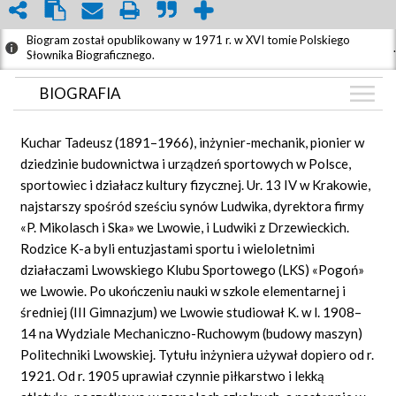
Biogram został opublikowany w 1971 r. w XVI tomie Polskiego
.
Słownika Biograficznego.
BIOGRAFIA
BIOGRAFIA
Kuchar Tadeusz (1891–1966), inżynier-mechanik, pionier w
ZDJĘCIA
dziedzinie budownictwa i urządzeń sportowych w Polsce,
(5)
sportowiec i działacz kultury fizycznej. Ur. 13 IV w Krakowie,
GRAF POWIĄZAŃ
najstarszy spośród sześciu synów Ludwika, dyrektora firmy
DYSKUSJA
«P. Mikolasch i Ska» we Lwowie, i Ludwiki z Drzewieckich.
Mapa
Rodzice K-a byli entuzjastami sportu i wieloletnimi
działaczami Lwowskiego Klubu Sportowego (LKS) «Pogoń»
we Lwowie. Po ukończeniu nauki w szkole elementarnej i
średniej (III Gimnazjum) we Lwowie studiował K. w l. 1908–
14 na Wydziale Mechaniczno-Ruchowym (budowy maszyn)
Politechniki Lwowskiej. Tytułu inżyniera używał dopiero od r.
1921. Od r. 1905 uprawiał czynnie piłkarstwo i lekką