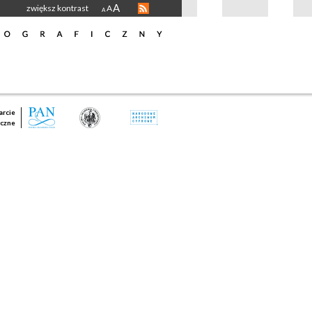
A
zwiększ kontrast
A
A
rcie
czne