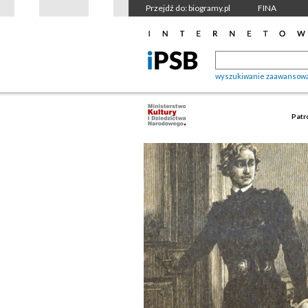
Przejdź do: biogramy.pl
FINA
wyszukiwanie zaawansow
Patr