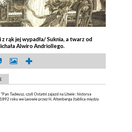
z rąk jej wypadła/ Suknia, a twarz od
ichała Alwiro Andriollego.
E
"Pan Tadeusz, czyli Ostatni zajazd na Litwie : historya
w 1892 roku we Lwowie przez H. Altenberga (tablica między