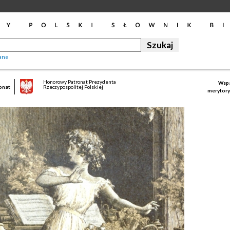
ane
Honorowy Patronat Prezydenta
Wspa
onat
Rzeczypospolitej Polskiej
merytory