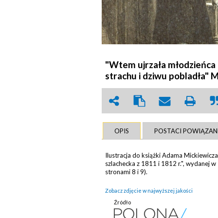
"Wtem ujrzała młodzieńca i 
strachu i dziwu pobladła" M
OPIS
POSTACI POWIĄZAN
Ilustracja do książki Adama Mickiewicza 
szlachecka z 1811 i 1812 r.", wydanej 
stronami 8 i 9).
Zobacz zdjęcie w najwyższej jakości
Źródło