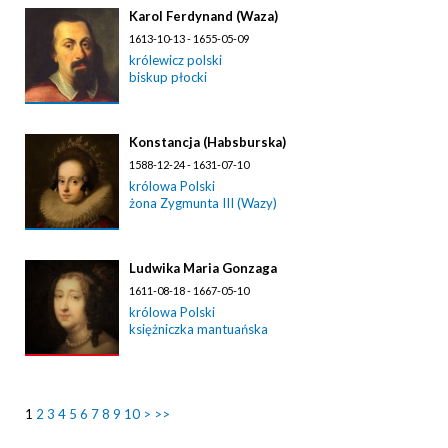
Karol Ferdynand (Waza)
1613-10-13 - 1655-05-09
królewicz polski
biskup płocki
Konstancja (Habsburska)
1588-12-24 - 1631-07-10
królowa Polski
żona Zygmunta III (Wazy)
Ludwika Maria Gonzaga
1611-08-18 - 1667-05-10
królowa Polski
księżniczka mantuańska
1
2
3
4
5
6
7
8
9
10
>
>>