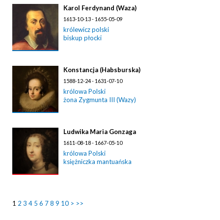
Karol Ferdynand (Waza)
1613-10-13 - 1655-05-09
królewicz polski
biskup płocki
Konstancja (Habsburska)
1588-12-24 - 1631-07-10
królowa Polski
żona Zygmunta III (Wazy)
Ludwika Maria Gonzaga
1611-08-18 - 1667-05-10
królowa Polski
księżniczka mantuańska
1
2
3
4
5
6
7
8
9
10
>
>>