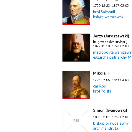
1750-12-23 - 1827-05-05
król Saksonii
książę warszawski
Jerzy (Jaroszewski)
imię świeckie: Hryhorij
1872-11-18 - 1923-02-08
metropolita warszawski
egzarcha patriarchy 
Mikołaj I
1796-07-06 - 1855-03-03
car Rosji
król Polski
Simon (Iwanowski)
1888-02-01 - 1966-02-01
biskup prawosławny
archimandryta