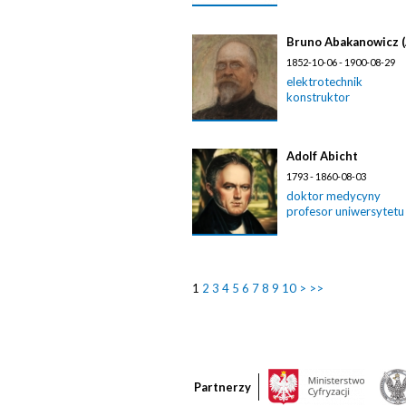
Bruno Abakanowicz 
1852-10-06 - 1900-08-29
elektrotechnik
konstruktor
Adolf Abicht
1793 - 1860-08-03
doktor medycyny
profesor uniwersytetu
1
2
3
4
5
6
7
8
9
10
>
>>
Partnerzy