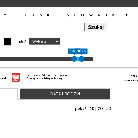
Wybierz
h
płeć
1820
1896
Honorowy Patronat Prezydenta
Wspa
onat
Rzeczypospolitej Polskiej
merytory
DATA URODZIN
pokaż
10
|
20
|
50