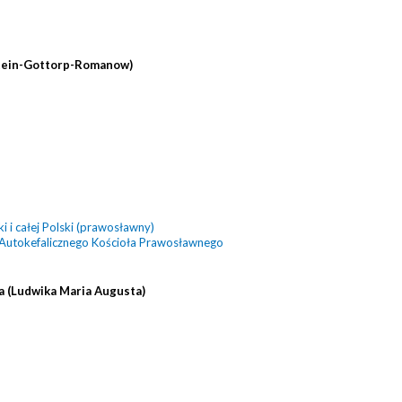
lstein-Gottorp-Romanow)
 i całej Polski (prawosławny)
 Autokefalicznego Kościoła Prawosławnego
a (Ludwika Maria Augusta)