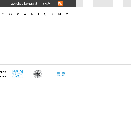
A
zwiększ kontrast
A
A
rcie
czne