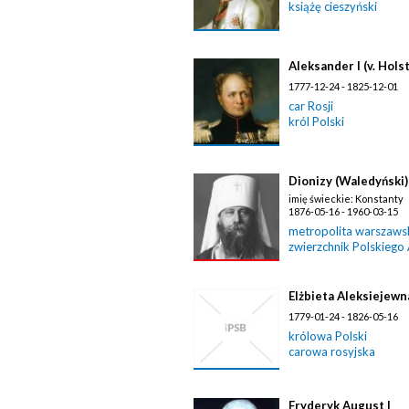
książę cieszyński
Aleksander I (v. Ho
1777-12-24 - 1825-12-01
car Rosji
król Polski
Dionizy (Waledyński)
imię świeckie: Konstanty
1876-05-16 - 1960-03-15
metropolita warszawski
zwierzchnik Polskiego
Elżbieta Aleksiejewn
1779-01-24 - 1826-05-16
królowa Polski
carowa rosyjska
Fryderyk August I