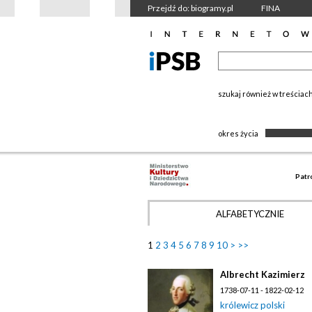
Przejdź do: biogramy.pl
FINA
szukaj również w treściac
okres życia
Patr
ALFABETYCZNIE
1
2
3
4
5
6
7
8
9
10
>
>>
Albrecht Kazimierz
1738-07-11 - 1822-02-12
królewicz polski