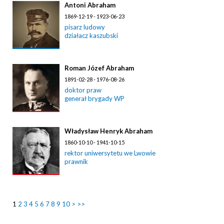
Antoni Abraham
1869-12-19 - 1923-06-23
pisarz ludowy
działacz kaszubski
Roman Józef Abraham
1891-02-28 - 1976-08-26
doktor praw
generał brygady WP
Władysław Henryk Abraham
1860-10-10 - 1941-10-15
rektor uniwersytetu we Lwowie
prawnik
1
2
3
4
5
6
7
8
9
10
>
>>