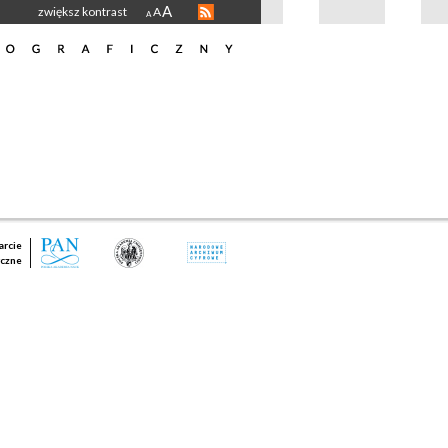
A
zwiększ kontrast
A
A
rcie
czne