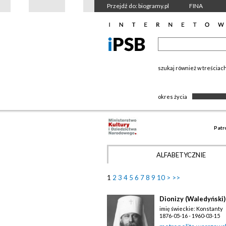
Przejdź do: biogramy.pl
FINA
szukaj również w treściac
okres życia
Patr
ALFABETYCZNIE
1
2
3
4
5
6
7
8
9
10
>
>>
Dionizy (Waledyński)
imię świeckie: Konstanty
1876-05-16 - 1960-03-15