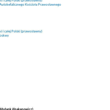
 i całej Polski (prawosławny)
 Autokefalicznego Kościoła Prawosławnego
 i całej Polski (prawosławny)
Moskwy
(Abdank Abakanowicz)