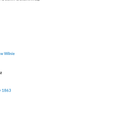
 w Wilnie
cz
y 1863