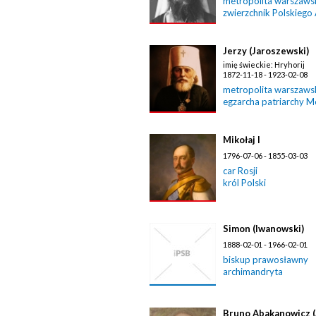
metropolita warszawski
zwierzchnik Polskiego
Jerzy (Jaroszewski)
imię świeckie: Hryhorij
1872-11-18 - 1923-02-08
metropolita warszawski
egzarcha patriarchy 
Mikołaj I
1796-07-06 - 1855-03-03
car Rosji
król Polski
Simon (Iwanowski)
1888-02-01 - 1966-02-01
biskup prawosławny
archimandryta
Bruno Abakanowicz 