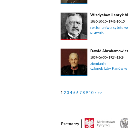
Władysław Henryk A
1860-10-10 - 1941-10-15
rektor uniwersytetu w
prawnik
Dawid Abrahamowic
1839-06-30 - 1924-12-24
ziemianin
członek Izby Panów w
1
2
3
4
5
6
7
8
9
10
>
>>
Partnerzy