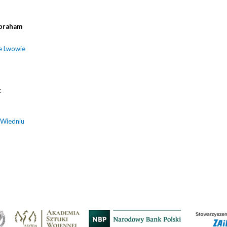
braham
e Lwowie
z
 Wiedniu