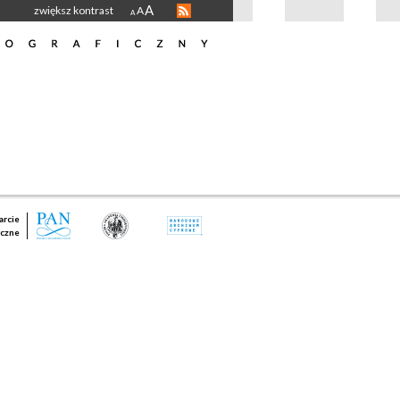
A
zwiększ kontrast
A
A
rcie
czne