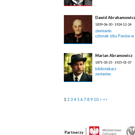
Dawid Abrahamowic
1839-06-30 - 1924-12-24
ziemianin
członek Izby Panów w
Marian Abramowicz
1871-03-25 - 1925-01-07
bibliotekarz
zesłaniec
1
2
3
4
5
6
7
8
9
10
>
>>
Partnerzy