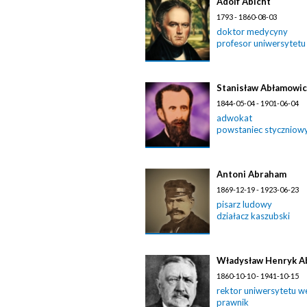
Adolf Abicht
1793 - 1860-08-03
doktor medycyny
profesor uniwersytetu
Stanisław Abłamowi
1844-05-04 - 1901-06-04
adwokat
powstaniec styczniow
Antoni Abraham
1869-12-19 - 1923-06-23
pisarz ludowy
działacz kaszubski
Władysław Henryk A
1860-10-10 - 1941-10-15
rektor uniwersytetu w
prawnik