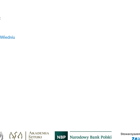
z
 Wiedniu