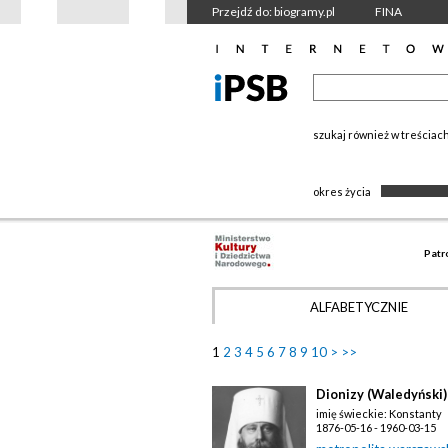
Przejdź do: biogramy.pl
FINA
szukaj również w treściac
okres życia
Patr
ALFABETYCZNIE
1
2
3
4
5
6
7
8
9
10
>
>>
Dionizy (Waledyński)
imię świeckie: Konstanty
1876-05-16 - 1960-03-15