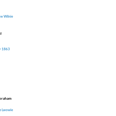
 w Wilnie
cz
y 1863
braham
e Lwowie