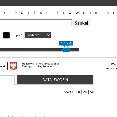
Wybierz
h
płeć
1841
1881
Honorowy Patronat Prezydenta
Wspa
onat
Rzeczypospolitej Polskiej
merytory
DATA URODZIN
pokaż
10
|
20
|
50