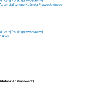
 i całej Polski (prawosławny)
 Autokefalicznego Kościoła Prawosławnego
 i całej Polski (prawosławny)
Moskwy
(Abdank Abakanowicz)