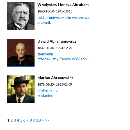
Władysław Henryk Abraham
1860-10-10 - 1941-10-15
rektor uniwersytetu we Lwowie
prawnik
Dawid Abrahamowicz
1839-06-30 - 1924-12-24
ziemianin
członek Izby Panów w Wiedniu
Marian Abramowicz
1871-03-25 - 1925-01-07
bibliotekarz
zesłaniec
1
2
3
4
5
6
7
8
9
10
>
>>