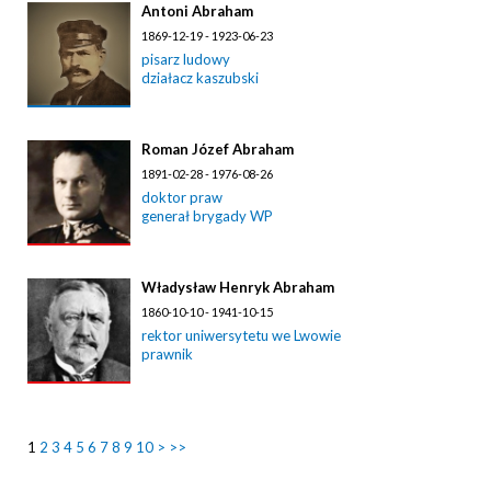
Antoni Abraham
1869-12-19 - 1923-06-23
pisarz ludowy
działacz kaszubski
Roman Józef Abraham
1891-02-28 - 1976-08-26
doktor praw
generał brygady WP
Władysław Henryk Abraham
1860-10-10 - 1941-10-15
rektor uniwersytetu we Lwowie
prawnik
1
2
3
4
5
6
7
8
9
10
>
>>