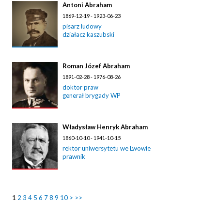
Antoni Abraham
1869-12-19 - 1923-06-23
pisarz ludowy
działacz kaszubski
Roman Józef Abraham
1891-02-28 - 1976-08-26
doktor praw
generał brygady WP
Władysław Henryk Abraham
1860-10-10 - 1941-10-15
rektor uniwersytetu we Lwowie
prawnik
1
2
3
4
5
6
7
8
9
10
>
>>