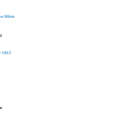
 w Wilnie
cz
y 1863
m