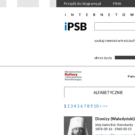
Przejdź do: biogramy.pl
FINA
szukaj również w treściac
okres życia
Patr
ALFABETYCZNIE
1
2
3
4
5
6
7
8
9
10
>
>>
Dionizy (Waledyński)
imię świeckie: Konstanty
1876-05-16 - 1960-03-15