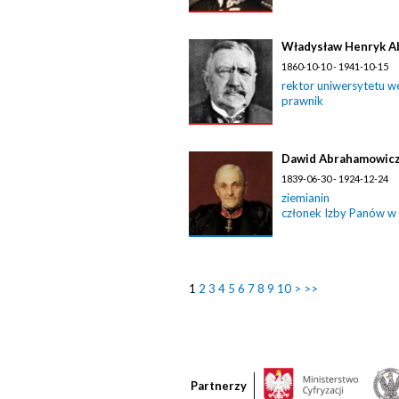
Władysław Henryk A
1860-10-10 - 1941-10-15
rektor uniwersytetu w
prawnik
Dawid Abrahamowic
1839-06-30 - 1924-12-24
ziemianin
członek Izby Panów w
1
2
3
4
5
6
7
8
9
10
>
>>
Partnerzy