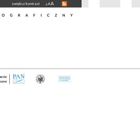
A
zwiększ kontrast
A
A
rcie
czne