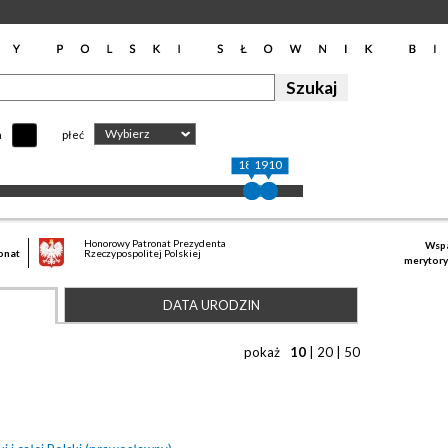
Wybierz
h
płeć
1857
1910
Honorowy Patronat Prezydenta
Wspa
onat
Rzeczypospolitej Polskiej
merytory
DATA URODZIN
pokaż
10
|
20
|
50