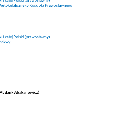
 i całej Polski (prawosławny)
 Autokefalicznego Kościoła Prawosławnego
 i całej Polski (prawosławny)
Moskwy
(Abdank Abakanowicz)