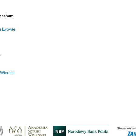
braham
e Lwowie
z
 Wiedniu