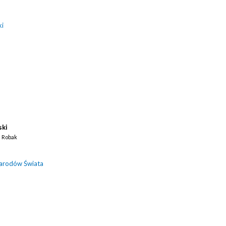
ki
ski
n Robak
Narodów Świata