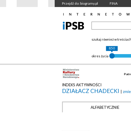
Przejdź do: biogramy.pl
FINA
szukaj również w treściac
850
okres życia
Patr
INDEKS AKTYWNOŚCI
DZIAŁACZ CHADECKI
|
zmie
ALFABETYCZNIE