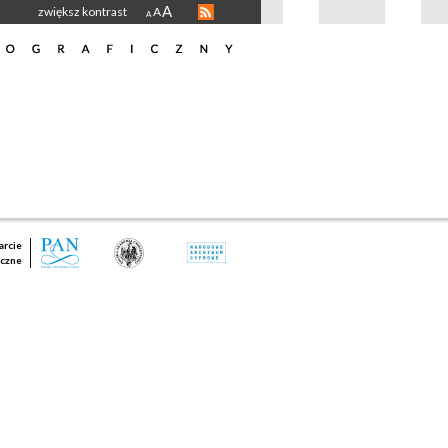
A
zwiększ kontrast
A
A
rcie
czne