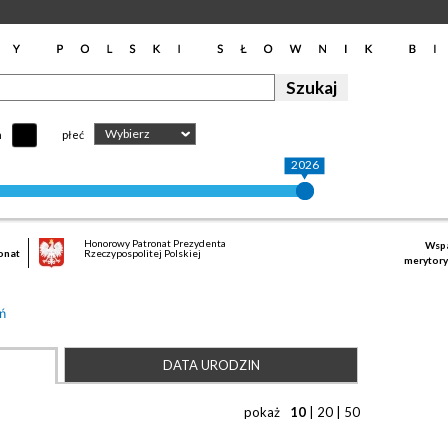
Wybierz
h
płeć
2026
Honorowy Patronat Prezydenta
Wspa
onat
Rzeczypospolitej Polskiej
merytory
ń
DATA URODZIN
pokaż
10
|
20
|
50