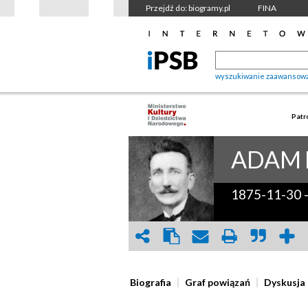
Przejdź do: biogramy.pl
FINA
wyszukiwanie zaawansow
Patr
ADAM
1875-11-30
Biografia
Graf powiązań
Dyskusja