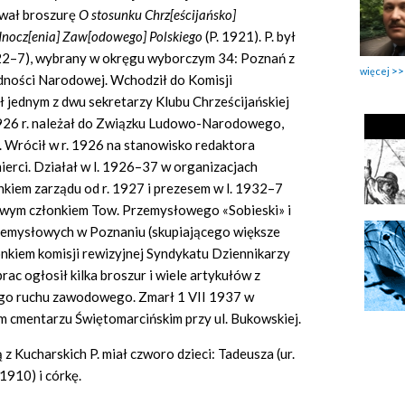
wał broszurę
O stosunku Chrz[eścijańsko]
dnocz[enia] Zaw[odowego] Polskiego
(P. 1921). P. był
922–7), wybrany w okręgu wyborczym 34: Poznań z
więcej
edności Narodowej. Wchodził do Komisji
ł jednym z dwu sekretarzy Klubu Chrześcijańskiej
926 r. należał do Związku Ludowo-Narodowego,
Wrócił w r. 1926 na stanowisko redaktora
ierci. Działał w l. 1926–37 w organizacjach
kiem zarządu od r. 1927 i prezesem w l. 1932–7
ym członkiem Tow. Przemysłowego «Sobieski» i
emysłowych w Poznaniu (skupiającego większe
nkiem komisji rewizyjnej Syndykatu Dziennikarzy
ac ogłosił kilka broszur i wiele artykułów z
ego ruchu zawodowego. Zmarł 1 VII 1937 w
 cmentarzu Świętomarcińskim przy ul. Bukowskiej.
z Kucharskich P. miał czworo dzieci: Tadeusza (ur.
1910) i córkę.