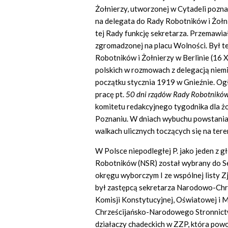
Żołnierzy, utworzonej w Cytadeli pozn
na delegata do Rady Robotników i Żoł
tej Rady funkcję sekretarza. Przemawiał
zgromadzonej na placu Wolności. Był t
Robotników i Żołnierzy w Berlinie (16 X
polskich w rozmowach z delegacją niem
początku stycznia 1919 w Gnieźnie. Og
pracę pt.
50 dni rządów Rady Robotników
komitetu redakcyjnego tygodnika dla ż
Poznaniu. W dniach wybuchu powstania 
walkach ulicznych toczących się na tere
W Polsce niepodległej P. jako jeden z
Robotników (NSR) został wybrany do 
okręgu wyborczym I ze wspólnej listy
był zastępcą sekretarza Narodowo-Chr
Komisji Konstytucyjnej, Oświatowej i M
Chrześcijańsko-Narodowego Stronnictw
działaczy chadeckich w ZZP, która powo