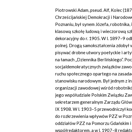
Piotrowski Adam, pseud. Alf, Kolec (18
Chrześcijańskiej Demokracji i Narodowej
Poznaniu, był synem Józefa, robotnika, 
klasową szkołę ludową i wieczorową sz
dekoracyjny do r. 1905. W l. 1897–9 od
polnej. Drogą samokształcenia zdobył w
pisywać drobne utwory poetyckie i artyku
na łamach „Dziennika Berlińskiego”. Po
socjaldemokratycznych związków zawod
ruchu społecznego opartego na zasadac
stanowisku narodowym. Był jednym z in
organizacji zawodowej wśród robotnik
jego współudziale Polskim Związku Za
sekretarzem generalnym Zarządu Główn
IX 1908. W l. 1903–5 przewodniczył kom
do rozkrzewienia wpływów PZZ w Pozna
oddziałów PZZ na Pomorzu Gdańskim i t
współredaktorem, a w l. 1907–8 redakto