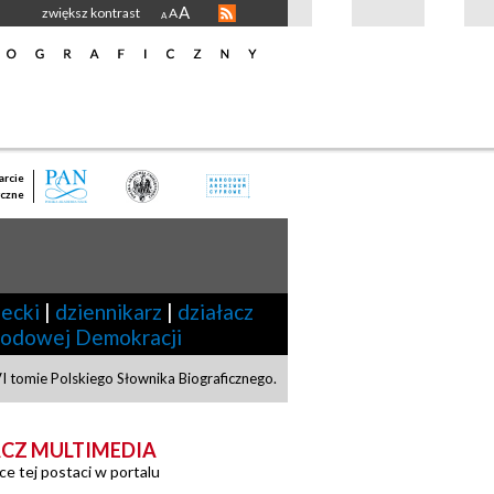
A
zwiększ kontrast
A
A
rcie
czne
decki
|
dziennikarz
|
działacz
rodowej Demokracji
I tomie Polskiego Słownika Biograficznego
.
CZ MULTIMEDIA
ce tej postaci w portalu