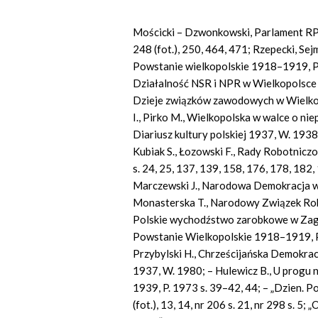
Mościcki – Dzwonkowski, Parlament RP 1
248 (fot.), 250, 464, 471; Rzepecki, Sejm
Powstanie wielkopolskie 1918–1919, P. 
Działalność NSR i NPR w Wielkopolsce w
Dzieje związków zawodowych w Wielkopo
I., Pirko M., Wielkopolska w walce o n
Diariusz kultury polskiej 1937, W. 19
Kubiak S., Łozowski F., Rady Robotnic
s. 24, 25, 137, 139, 158, 176, 178, 182,
Marczewski J., Narodowa Demokracja 
Monasterska T., Narodowy Związek Ro
Polskie wychodźstwo zarobkowe w Zag
Powstanie Wielkopolskie 1918–1919, Pra
Przybylski H., Chrześcijańska Demokra
1937, W. 1980; – Hulewicz B., U progu 
1939, P. 1973 s. 39–42, 44; – „Dzien. Po
(fot.), 13, 14, nr 206 s. 21, nr 298 s. 5