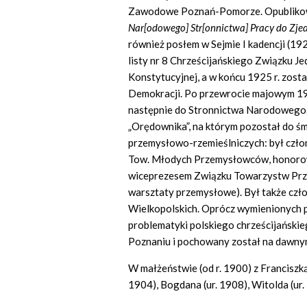
Zawodowe Poznań-Pomorze. Opubliko
Nar[odowego] Str[onnictwa] Pracy do Zje
również posłem w Sejmie I kadencji (1
listy nr 8 Chrześcijańskiego Związku J
Konstytucyjnej, a w końcu 1925 r. zosta
Demokracji. Po przewrocie majowym 1
następnie do Stronnictwa Narodowego. 
„Orędownika”, na którym pozostał do śm
przemysłowo-rzemieślniczych: był człon
Tow. Młodych Przemysłowców, honorow
wiceprezesem Związku Towarzystw Prz
warsztaty przemysłowe). Był także czło
Wielkopolskich. Oprócz wymienionych pr
problematyki polskiego chrześcijański
Poznaniu i pochowany został na dawnym
W małżeństwie (od r. 1900) z Franciszką 
1904), Bogdana (ur. 1908), Witolda (ur. 