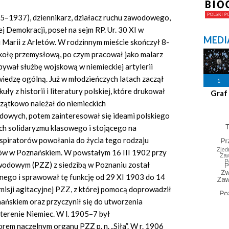
75–1937), dziennikarz, działacz ruchu zawodowego,
 Demokracji, poseł na sejm RP. Ur. 30 XI w
MEDI
i Marii z Arletów. W rodzinnym mieście skończył 8-
kołę przemysłową, po czym pracował jako malarz
bywał służbę wojskową w niemieckiej artylerii
iedzę ogólną. Już w młodzieńczych latach zaczął
1
ły z historii i literatury polskiej, które drukował
Graf
czątkowo należał do niemieckich
owych, potem zainteresował się ideami polskiego
h solidaryzmu klasowego i stojącego na
spiratorów powołania do życia tego rodzaju
ów w Poznańskiem. W powstałym 16 III 1902 przy
wodowym (PZZ) z siedzibą w Poznaniu został
ego i sprawował tę funkcję od 29 XI 1903 do 14
isji agitacyjnej PZZ, z której pomocą doprowadził
ńskiem oraz przyczynił się do utworzenia
erenie Niemiec. W l. 1905–7 był
rem naczelnym organu PZZ p. n. „Siła”. W r. 1906