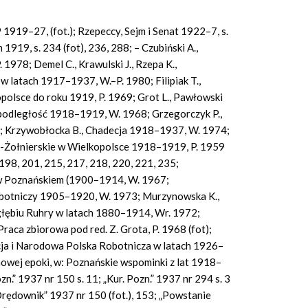
919–27, (fot.); Rzepeccy, Sejm i Senat 1922–7, s.
 1919, s. 234 (fot), 236, 288; – Czubiński A.,
1978; Demel C., Krawulski J., Rzepa K.,
 latach 1917–1937, W.–P. 1980; Filipiak T.,
lsce do roku 1919, P. 1969; Grot L., Pawłowski
iepodległość 1918–1919, W. 1968; Grzegorczyk P.,
38; Krzywobłocka B., Chadecja 1918–1937, W. 1974;
zo-Żołnierskie w Wielkopolsce 1918–1919, P. 1959
 198, 201, 215, 217, 218, 220, 221, 235;
w Poznańskiem (1900–1914, W. 1967;
botniczy 1905–1920, W. 1973; Murzynowska K.,
łębiu Ruhry w latach 1880–1914, Wr. 1972;
ca zbiorowa pod red. Z. Grota, P. 1968 (fot);
cja i Narodowa Polska Robotnicza w latach 1926–
nowej epoki, w: Poznańskie wspominki z lat 1918–
zn.” 1937 nr 150 s. 11; „Kur. Pozn.” 1937 nr 294 s. 3
; „Orędownik” 1937 nr 150 (fot.), 153; „Powstanie