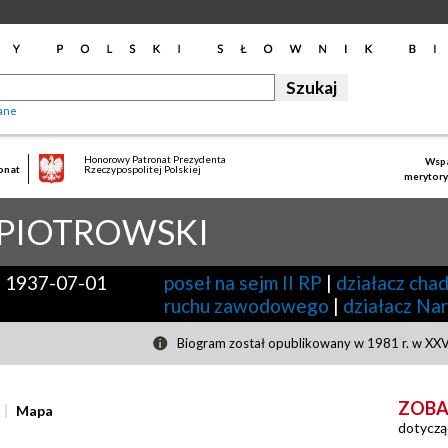
ane
Honorowy Patronat Prezydenta
Wspa
onat
Rzeczypospolitej Polskiej
merytory
PIOTROWSKI
-
1937-07-01
poseł na sejm II RP
|
działacz cha
ruchu zawodowego
|
działacz Na
Biogram został opublikowany w 1981 r. w XXV
ZOBA
Mapa
dotyczą