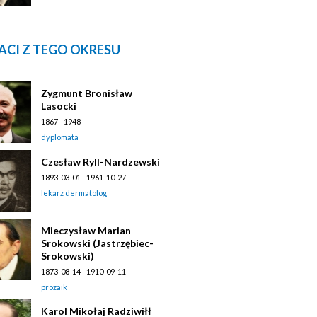
ACI Z TEGO OKRESU
Zygmunt Bronisław
Lasocki
1867 - 1948
dyplomata
Czesław Ryll-Nardzewski
1893-03-01 - 1961-10-27
lekarz dermatolog
Mieczysław Marian
Srokowski (Jastrzębiec-
Srokowski)
1873-08-14 - 1910-09-11
prozaik
Karol Mikołaj Radziwiłł