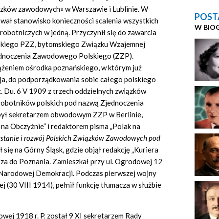
ązków zawodowych» w Warszawie i Lublinie. W
POST
ał stanowisko konieczności scalenia wszystkich
W BIO
robotniczych w jedną. Przyczynił się do zawarcia
skiego PZZ, bytomskiego Związku Wzajemnej
dnoczenia Zawodowego Polskiego (ZZP).
dążeniem ośrodka poznańskiego, w którym już
a, do podporządkowania sobie całego polskiego
 Du. 6 V 1909 z trzech oddzielnych związków
robotników polskich pod nazwą Zjednoczenia
był sekretarzem obwodowym ZZP w Berlinie,
na Obczyźnie” i redaktorem pisma „Polak na
tanie i rozwój Polskich
Związków
Zawodowych pod
sł się na Górny Śląsk, gdzie objął redakcję „Kuriera
rza do Poznania. Zamieszkał przy ul. Ogrodowej 12
u Narodowej Demokracji. Podczas pierwszej wojny
j (30 VIII 1914), pełnił funkcję tłumacza w służbie
owej 1918 r. P. został 9 XI sekretarzem Rady