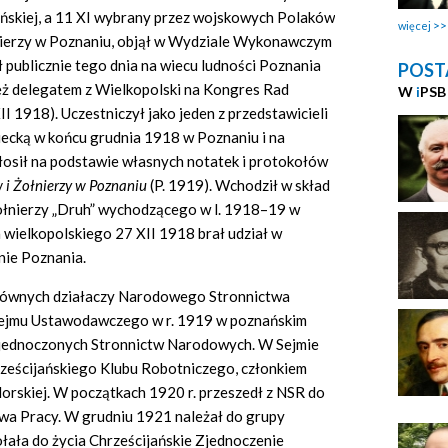
ańskiej, a 11 XI wybrany przez wojskowych Polaków
więcej
nierzy w Poznaniu, objął w Wydziale Wykonawczym
 publicznie tego dnia na wiecu ludności Poznania
POST
eż delegatem z Wielkopolski na Kongres Rad
W
i
PSB
II 1918). Uczestniczył jako jeden z przedstawicieli
iecką w końcu grudnia 1918 w Poznaniu i na
łosił na podstawie własnych notatek i protokołów
 i Żołnierzy w Poznaniu
(P. 1919). Wchodził w skład
ołnierzy „Druh” wychodzącego w l. 1918–19 w
wielkopolskiego 27 XII 1918 brał udział w
nie Poznania.
 głównych działaczy Narodowego Stronnictwa
Sejmu Ustawodawczego w r. 1919 w poznańskim
 Zjednoczonych Stronnictw Narodowych. W Sejmie
ześcijańskiego Klubu Robotniczego, członkiem
orskiej. W początkach 1920 r. przeszedł z NSR do
a Pracy. W grudniu 1921 należał do grupy
łała do życia Chrześcijańskie Zjednoczenie