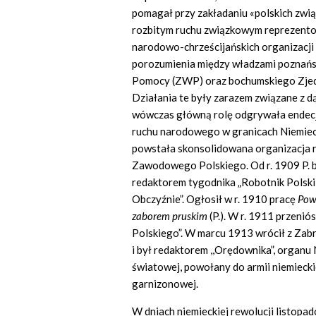
pomagał przy zakładaniu «polskich zwi
rozbitym ruchu związkowym reprezentow
narodowo-chrześcijańskich organizacji 
porozumienia między władzami poznań
Pomocy (ZWP) oraz bochumskiego Zje
Działania te były zarazem związane z 
wówczas główną rolę odgrywała endecj
ruchu narodowego w granicach Niemiec.
powstała skonsolidowana organizacja 
Zawodowego Polskiego. Od r. 1909 P. 
redaktorem tygodnika „Robotnik Polski 
Obczyźnie”. Ogłosił w r. 1910 pracę
Pows
zaborem pruskim
(P.). W r. 1911 przenió
Polskiego”. W marcu 1913 wrócił z Zab
i był redaktorem ,,Orędownika”, organ
światowej, powołany do armii niemieckie
garnizonowej.
W dniach niemieckiej rewolucji listopad