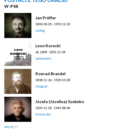
W
i
PSB
Jan Prüffer
1890-03-05 - 1959-12-30
zoolog
Leon Korecki
ok. 1809 - 1876-11-09
spiskowiec
Konrad Brandel
1838-11-26 - 1920-10-28
fotograf
Józefa (Józefina) Szebeko
1859-11-02 - 1945-08-04
tłumaczka
więcej