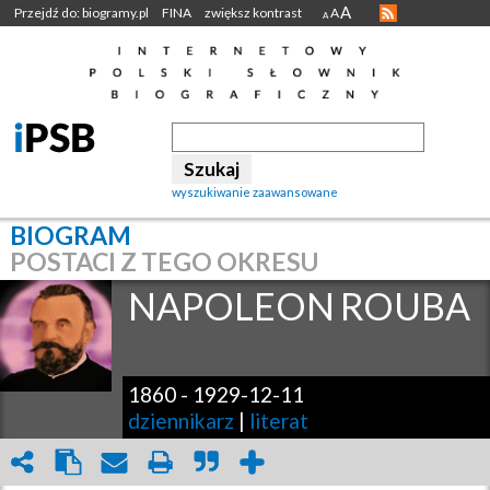
A
Przejdź do: biogramy.pl
FINA
zwiększ kontrast
A
A
wyszukiwanie zaawansowane
BIOGRAM
POSTACI Z TEGO OKRESU
NAPOLEON
ROUBA
1860
-
1929-12-11
dziennikarz
|
literat