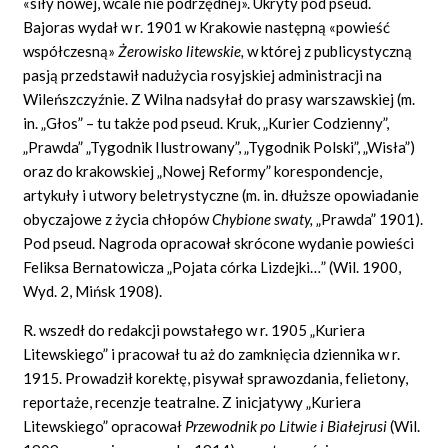
«siły nowej, wcale nie podrzędnej». Ukryty pod pseud.
Bajoras wydał w r. 1901 w Krakowie następną «powieść
współczesną»
Żerowisko litewskie,
w której z publicystyczną
pasją przedstawił nadużycia rosyjskiej administracji na
Wileńszczyźnie. Z Wilna nadsyłał do prasy warszawskiej (m.
in. „Głos” – tu także pod pseud. Kruk, „Kurier Codzienny”,
„Prawda” „Tygodnik Ilustrowany”, „Tygodnik Polski”, „Wisła”)
oraz do krakowskiej „Nowej Reformy” korespondencje,
artykuły i utwory beletrystyczne (m. in. dłuższe opowiadanie
obyczajowe z życia chłopów
Chybione swaty,
„Prawda” 1901).
Pod pseud. Nagroda opracował skrócone wydanie powieści
Feliksa Bernatowicza „Pojata córka Lizdejki…” (Wil. 1900,
Wyd. 2, Mińsk 1908).
R. wszedł do redakcji powstałego w r. 1905 „Kuriera
Litewskiego” i pracował tu aż do zamknięcia dziennika w r.
1915. Prowadził korektę, pisywał sprawozdania, felietony,
reportaże, recenzje teatralne. Z inicjatywy „Kuriera
Litewskiego” opracował
Przewodnik po Litwie i Białejrusi
(Wil.