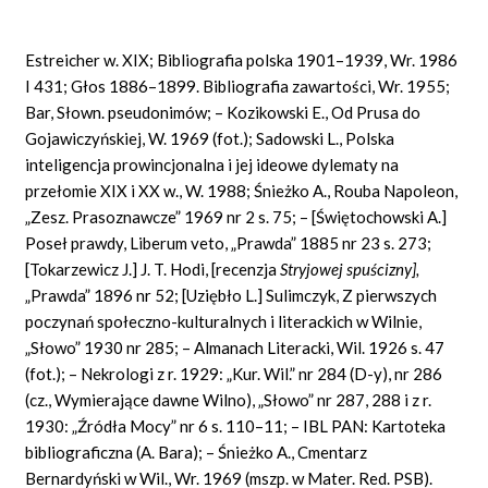
Estreicher w. XIX; Bibliografia polska 1901–1939, Wr. 1986
I 431; Głos 1886–1899. Bibliografia zawartości, Wr. 1955;
Bar, Słown. pseudonimów; – Kozikowski E., Od Prusa do
Gojawiczyńskiej, W. 1969 (fot.); Sadowski L., Polska
inteligencja prowincjonalna i jej ideowe dylematy na
przełomie XIX i XX w., W. 1988; Śnieżko A., Rouba Napoleon,
„Zesz. Prasoznawcze” 1969 nr 2 s. 75; – [Świętochowski A.]
Poseł prawdy, Liberum veto, „Prawda” 1885 nr 23 s. 273;
[Tokarzewicz J.] J. T. Hodi, [recenzja
Stryjowej spuścizny],
„Prawda” 1896 nr 52; [Uziębło L.] Sulimczyk, Z pierwszych
poczynań społeczno-kulturalnych i literackich w Wilnie,
„Słowo” 1930 nr 285; – Almanach Literacki, Wil. 1926 s. 47
(fot.); – Nekrologi z r. 1929: „Kur. Wil.” nr 284 (D-y), nr 286
(cz., Wymierające dawne Wilno), „Słowo” nr 287, 288 i z r.
1930: „Źródła Mocy” nr 6 s. 110–11; – IBL PAN: Kartoteka
bibliograficzna (A. Bara); – Śnieżko A., Cmentarz
Bernardyński w Wil., Wr. 1969 (mszp. w Mater. Red. PSB).