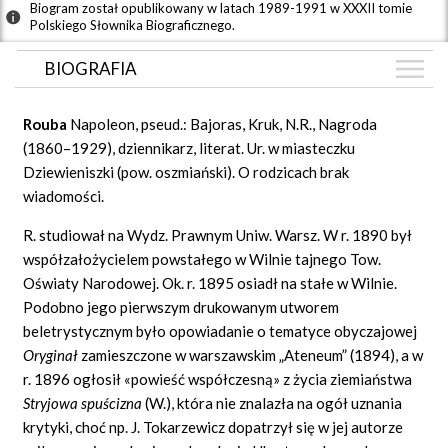
Biogram został opublikowany w latach 1989-1991 w XXXII tomie
Polskiego Słownika Biograficznego.
BIOGRAFIA
BIOGRAFIA
Rouba
Napoleon, pseud.: Bajoras, Kruk, N.R., Nagroda
GRAF POWIĄZAŃ
(1860–1929), dziennikarz, literat. Ur. w miasteczku
Dziewieniszki (pow. oszmiański). O rodzicach brak
DYSKUSJA
wiadomości.
Mapa
R. studiował na Wydz. Prawnym Uniw. Warsz. W r. 1890 był
współzałożycielem powstałego w Wilnie tajnego Tow.
Oświaty Narodowej. Ok. r. 1895 osiadł na stałe w Wilnie.
Podobno jego pierwszym drukowanym utworem
beletrystycznym było opowiadanie o tematyce obyczajowej
Oryginał
zamieszczone w warszawskim „Ateneum” (1894), a w
r. 1896 ogłosił «powieść współczesną» z życia ziemiaństwa
Stryjowa spuścizna
(W.), która nie znalazła na ogół uznania
krytyki, choć np. J. Tokarzewicz dopatrzył się w jej autorze