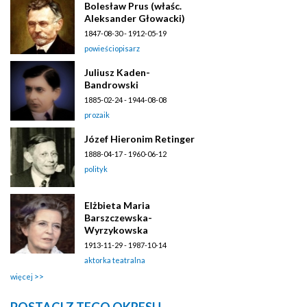
Bolesław Prus (właśc.
Aleksander Głowacki)
1847-08-30 - 1912-05-19
powieściopisarz
Juliusz Kaden-
Bandrowski
1885-02-24 - 1944-08-08
prozaik
Józef Hieronim Retinger
1888-04-17 - 1960-06-12
polityk
Elżbieta Maria
Barszczewska-
Wyrzykowska
1913-11-29 - 1987-10-14
aktorka teatralna
więcej
POSTACI Z TEGO OKRESU