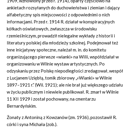
1909, wznowiony przed r. 1914), oparty częściowo na
ankietach rozsyłanych do duchowieństwa i ziemian i dający
alfabetyczny spis miejscowości z odpowiednimi o nich
informacjami. Przed r. 1914 R. działał w konspiracyjnych
kółkach oświatowych, zwłaszcza w środowisku
rzemieślniczym, prowadził nielegalne wykłady z historii i
literatury polskiej dla młodzieży szkolnej. Podejmował też
inne inicjatywy społeczne, należał m. in. do komitetu
organizującego pierwsze «wianki» na Wilii, współdziałał w
organizowaniu w Wilnie wystaw artystycznych. Po
odzyskaniu przez Polskę niepodległości zredagował, wespół
z Lucjanem Uziębłą, tomik zbiorowy „«Wianki» w Wilnie
1897–1921 r.” (Wil. 1921); ale nie brał już większego udziału
w życiu publicznym i niewiele publikował. R. zmarł w Wilnie
11 XII 1929 i został pochowany, na cmentarzu
Bernardyńskim.
Żonaty z Antoniną z Kowzanów (zm. 1936), pozostawił R.
córki i syna Michała (zob.).