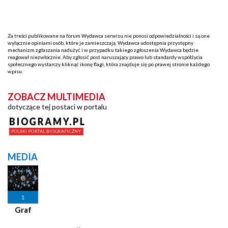
Za treści publikowane na forum Wydawca serwisu nie ponosi odpowiedzialności i są one
wyłącznie opiniami osób, które je zamieszczają. Wydawca udostępnia przystępny
mechanizm zgłaszania nadużyć i w przypadku takiego zgłoszenia Wydawca będzie
reagował niezwłocznie. Aby zgłosić post naruszający prawo lub standardy współżycia
społecznego wystarczy kliknąć ikonę flagi, która znajduje się po prawej stronie każdego
wpisu.
ZOBACZ MULTIMEDIA
dotyczące tej postaci w portalu
MEDIA
1
Graf