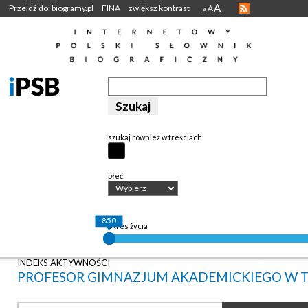
A
Przejdź do: biogramy.pl
FINA
zwiększ kontrast
A
A
szukaj również w treściach
płeć
Wybierz
850
okres życia
INDEKS AKTYWNOŚCI
PROFESOR GIMNAZJUM AKADEMICKIEGO W 