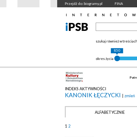
Przejdź do: biogramy.pl
FINA
szukaj również w treściac
850
okres życia
Patr
INDEKS AKTYWNOŚCI
KANONIK ŁĘCZYCKI
|
zmień
ALFABETYCZNIE
1
2