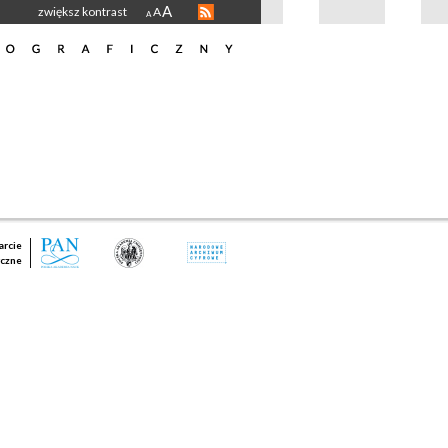
A
zwiększ kontrast
A
A
rcie
czne