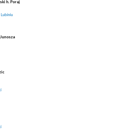
ki h. Poraj
Lubiniu
 Junosza
zic
i
i