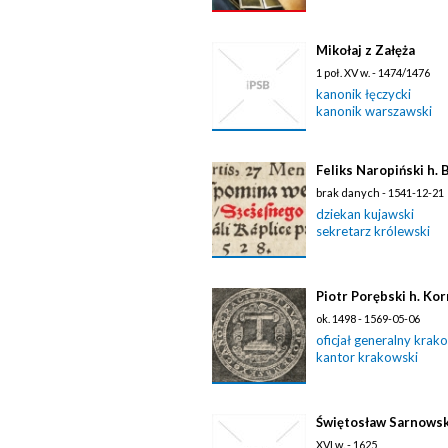
Mikołaj z Załęża
1 poł. XV w. - 1474/1476
kanonik łęczycki
kanonik warszawski
Feliks Naropiński h. 
brak danych - 1541-12-21
dziekan kujawski
sekretarz królewski
Piotr Porębski h. Kor
ok. 1498 - 1569-05-06
oficjał generalny krak
kantor krakowski
Świętosław Sarnowski
XVI w. - 1625