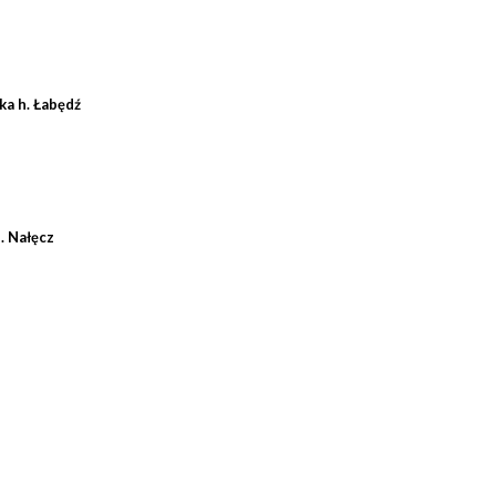
ka h. Łabędź
. Nałęcz