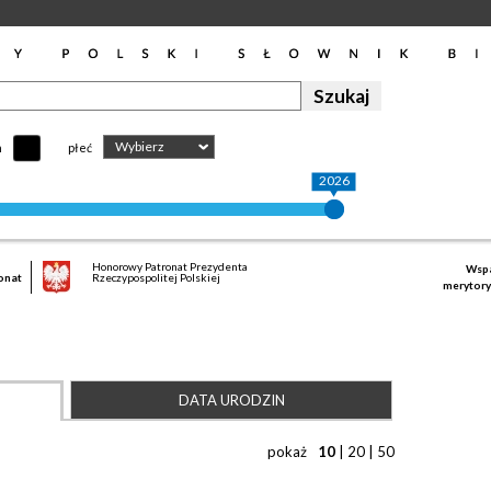
Wybierz
h
płeć
2026
Honorowy Patronat Prezydenta
Wspa
onat
Rzeczypospolitej Polskiej
merytory
DATA URODZIN
pokaż
10
|
20
|
50