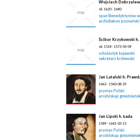
Wojciech Dobrzelews
ok. 1620 - 1680
opat Benedyktynów w 
archidiakon poznański
Ścibor Krzykowski h.
ok. 1518 - 1573-03-09
scholastyk kujawski
sekretarz królewski
Jan Latalski h. Prawd
1463 - 1540-08-29
prymas Polski
arcybiskup gnieźnieńsk
Jan Lipski h. Łada
1589 - 1641-05-13
prymas Polski
arcybiskup gnieźnieńsk