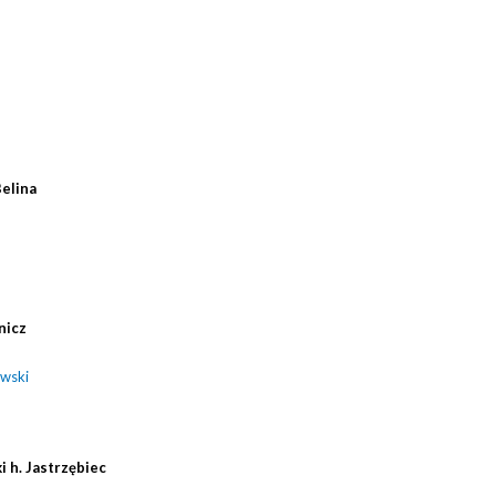
Belina
nicz
owski
 h. Jastrzębiec