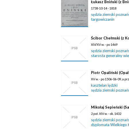
Łukasz Bniński (z Bni
1738-10-14 - 1818
sędzia ziemski poznań
targowiczanin
Ścibor Chełmski (z Ko
XIV/XV w. - po 1469
sędzia ziemski poznań
starosta generalny wie
Piotr Opaliński (Opal
XV w. - po 1506-06-09, a p
kasztelan lędzki
sędzia ziemski poznań
Mikołaj Sepieński (Sa
2 poł. XIV w. - ok. 1432
sędzia ziemski poznań
dyplomata Wielkiego 