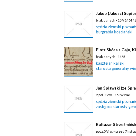
Jakub (Jakusz) Sepie
brak danych - 15 V 1464 / 
sędzia ziemski poznań
burgrabia kościański
Piotr Skóra z Gaju, 
brak danych - 1468
kasztelan kaliski
starosta generalny wie
Jan Spławski (ze Spła
2 poł. XV w. - 1539/1541
sędzia ziemski poznań
zastępca starosty gen
Baltazar Strzeźmińsk
pocz. XVI w. - przed 7 list