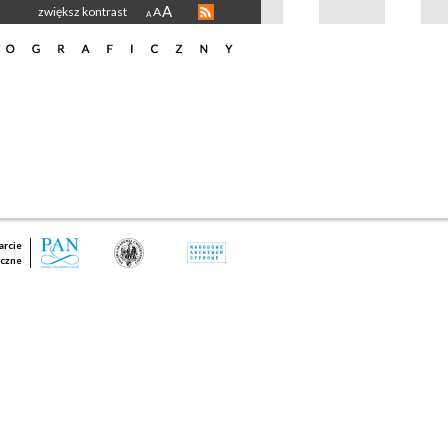
A
zwiększ kontrast
A
A
rcie
czne