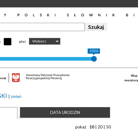
Wybierz
h
płeć
2026
Honorowy Patronat Prezydenta
Wspa
onat
Rzeczypospolitej Polskiej
merytory
SKI
|
zmień
DATA URODZIN
pokaż
10
|
20
|
50