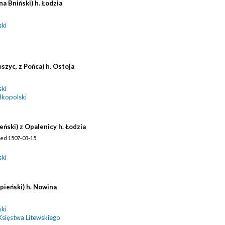
na Bniński) h. Łodzia
ski
szyc, z Pońca) h. Ostoja
ski
lkopolski
eński) z Opalenicy h. Łodzia
rzed 1507-03-15
ski
pieński) h. Nowina
ski
Księstwa Litewskiego