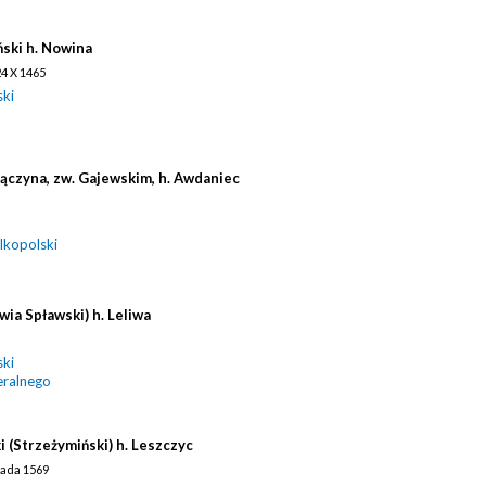
ński h. Nowina
24 X 1465
ski
Kiączyna, zw. Gajewskim, h. Awdaniec
lkopolski
wia Spławski) h. Leliwa
ski
eralnego
i (Strzeżymiński) h. Leszczyc
opada 1569