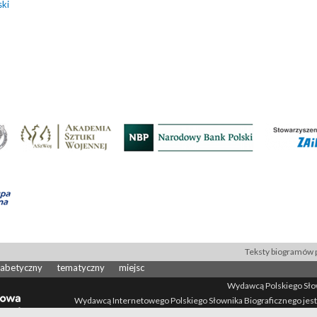
ski
Teksty biogramów p
fabetyczny
tematyczny
miejsc
Wydawcą Polskiego Słown
Wydawcą Internetowego Polskiego Słownika Biograficznego jest
All Rights Reserved 2014-
2026