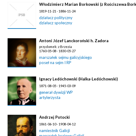
Włodzimierz Marian Borkowski (z Rościszewa Bork
1819-11-21 - 1886-11-24
działacz polityczny
działacz społeczny
Antoni Józef Lanckoroński h. Zadora
przydomek: z Brzezia
1760-05-08 - 1830-05-27
marszałek sejmu galicyjskiego
poseł na sejm I RP
Ignacy Ledóchowski (Halka-Ledóchowski)
1871-08-05 - 1945-03-09
generał dywizji WP
artylerzysta
Andrzej Potocki
1861-06-10 - 1908-04-12
namiestnik Galicji
marszałek krajowy Galicji