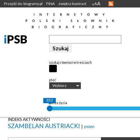
A
Przejdź do: biogramy.pl
FINA
zwiększ kontrast
A
A
szukaj również w treściach
płeć
Wybierz
850
okres życia
INDEKS AKTYWNOŚCI
SZAMBELAN AUSTRIACKI
|
zmień