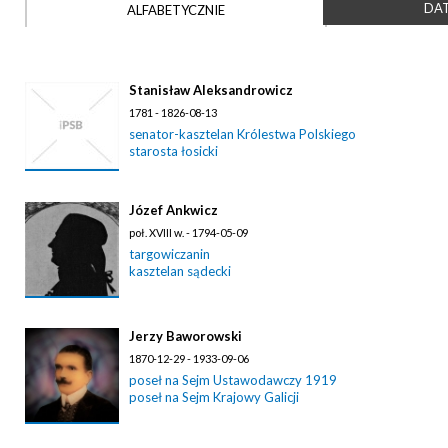
DAT
ALFABETYCZNIE
Stanisław Aleksandrowicz
1781 - 1826-08-13
senator-kasztelan Królestwa Polskiego
starosta łosicki
Józef Ankwicz
poł. XVIII w. - 1794-05-09
targowiczanin
kasztelan sądecki
Jerzy Baworowski
1870-12-29 - 1933-09-06
poseł na Sejm Ustawodawczy 1919
poseł na Sejm Krajowy Galicji