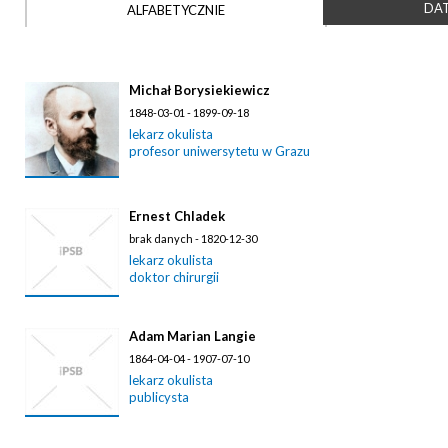
DAT
ALFABETYCZNIE
Michał Borysiekiewicz
1848-03-01 - 1899-09-18
lekarz okulista
profesor uniwersytetu w Grazu
Ernest Chladek
brak danych - 1820-12-30
lekarz okulista
doktor chirurgii
Adam Marian Langie
1864-04-04 - 1907-07-10
lekarz okulista
publicysta