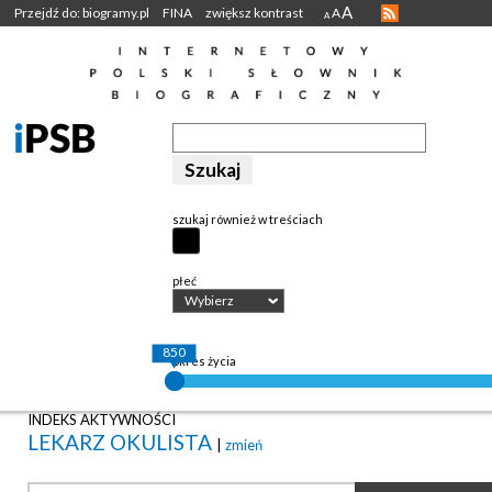
A
Przejdź do: biogramy.pl
FINA
zwiększ kontrast
A
A
szukaj również w treściach
płeć
Wybierz
850
okres życia
INDEKS AKTYWNOŚCI
LEKARZ OKULISTA
|
zmień