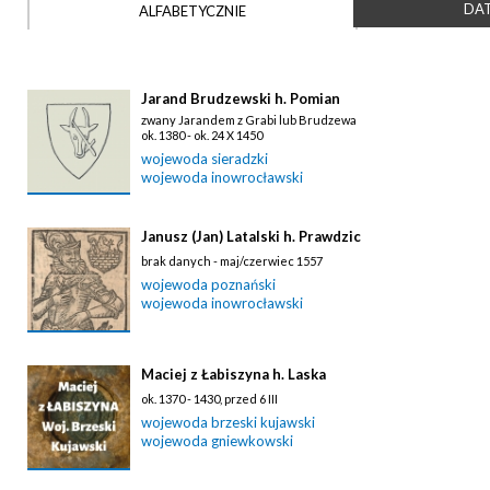
DAT
ALFABETYCZNIE
Jarand Brudzewski h. Pomian
zwany Jarandem z Grabi lub Brudzewa
ok. 1380 - ok. 24 X 1450
wojewoda sieradzki
wojewoda inowrocławski
Janusz (Jan) Latalski h. Prawdzic
brak danych - maj/czerwiec 1557
wojewoda poznański
wojewoda inowrocławski
Maciej z Łabiszyna h. Laska
ok. 1370 - 1430, przed 6 III
wojewoda brzeski kujawski
wojewoda gniewkowski