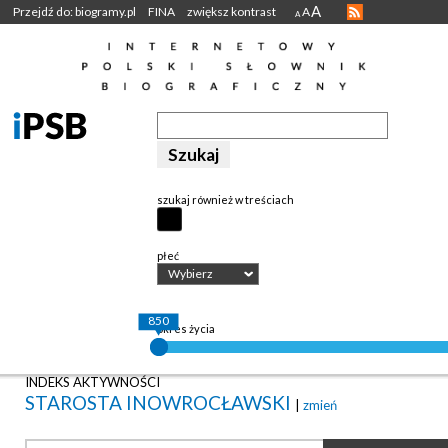
A
Przejdź do: biogramy.pl
FINA
zwiększ kontrast
A
A
szukaj również w treściach
płeć
Wybierz
850
okres życia
INDEKS AKTYWNOŚCI
STAROSTA INOWROCŁAWSKI
|
zmień