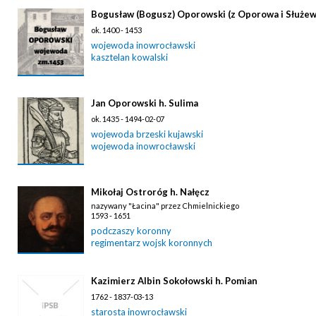
Bogusław (Bogusz) Oporowski (z Oporowa i Służewa
ok. 1400 - 1453
wojewoda inowrocławski
kasztelan kowalski
Jan Oporowski h. Sulima
ok. 1435 - 1494-02-07
wojewoda brzeski kujawski
wojewoda inowrocławski
Mikołaj Ostroróg h. Nałęcz
nazywany "Łacina" przez Chmielnickiego
1593 - 1651
podczaszy koronny
regimentarz wojsk koronnych
Kazimierz Albin Sokołowski h. Pomian
1762 - 1837-03-13
starosta inowrocławski