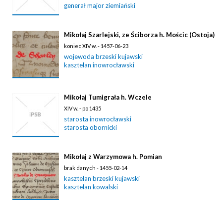
generał major ziemiański
Mikołaj Szarlejski, ze Ściborza h. Mościc (Ostoja)
koniec XIV w. - 1457-06-23
wojewoda brzeski kujawski
kasztelan inowrocławski
Mikołaj Tumigrała h. Wczele
XIV w. - po 1435
starosta inowrocławski
starosta obornicki
Mikołaj z Warzymowa h. Pomian
brak danych - 1455-02-14
kasztelan brzeski kujawski
kasztelan kowalski