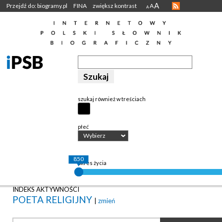
A
Przejdź do: biogramy.pl
FINA
zwiększ kontrast
A
A
szukaj również w treściach
płeć
Wybierz
850
okres życia
INDEKS AKTYWNOŚCI
POETA RELIGIJNY
|
zmień