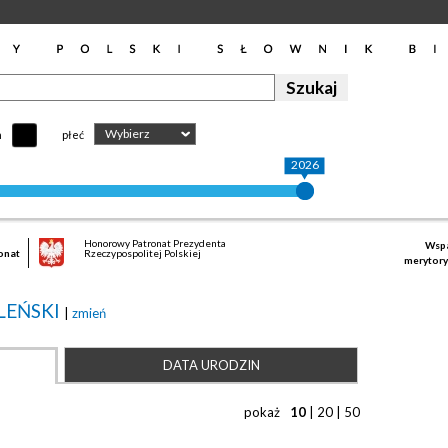
Wybierz
h
płeć
2026
Honorowy Patronat Prezydenta
Wspa
onat
Rzeczypospolitej Polskiej
merytory
LEŃSKI
|
zmień
DATA URODZIN
pokaż
10
|
20
|
50