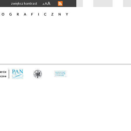
A
zwiększ kontrast
A
A
rcie
czne