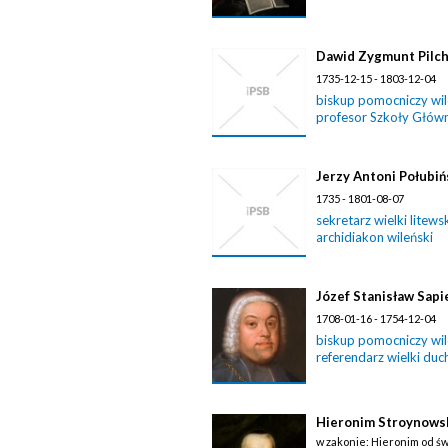
Dawid Zygmunt Pilcho
1735-12-15 - 1803-12-04
biskup pomocniczy wil
profesor Szkoły Główn
Jerzy Antoni Połubiń
1735 - 1801-08-07
sekretarz wielki litews
archidiakon wileński
Józef Stanisław Sapi
1708-01-16 - 1754-12-04
biskup pomocniczy wil
referendarz wielki duc
Hieronim Stroynowski
w zakonie: Hieronim od ś