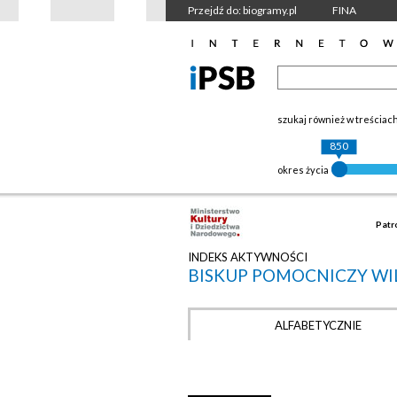
Przejdź do: biogramy.pl
FINA
szukaj również w treściac
850
okres życia
Patr
INDEKS AKTYWNOŚCI
BISKUP POMOCNICZY WI
ALFABETYCZNIE