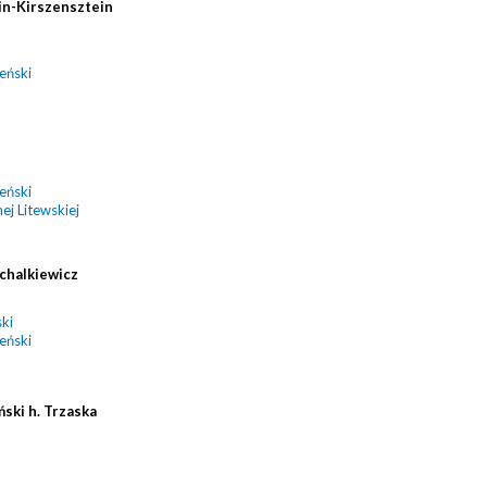
in-Kirszensztein
eński
eński
ej Litewskiej
chalkiewicz
ki
eński
ński h. Trzaska