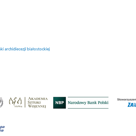
i
i archidiecezji białostockiej