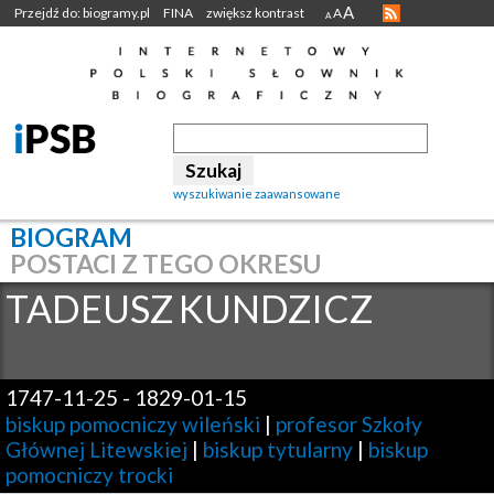
A
Przejdź do: biogramy.pl
FINA
zwiększ kontrast
A
A
wyszukiwanie zaawansowane
BIOGRAM
POSTACI Z TEGO OKRESU
TADEUSZ
KUNDZICZ
1747-11-25
-
1829-01-15
biskup pomocniczy wileński
|
profesor Szkoły
Głównej Litewskiej
|
biskup tytularny
|
biskup
pomocniczy trocki