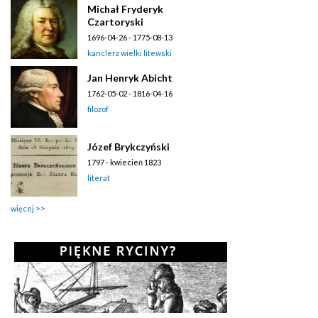
Michał Fryderyk
Czartoryski
1696-04-26 - 1775-08-13
kanclerz wielki litewski
Jan Henryk Abicht
1762-05-02 - 1816-04-16
filozof
Józef Brykczyński
1797 - kwiecień 1823
literat
więcej