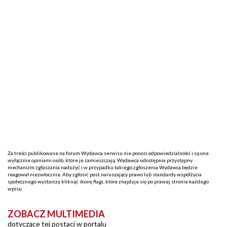
Za treści publikowane na forum Wydawca serwisu nie ponosi odpowiedzialności i są one
wyłącznie opiniami osób, które je zamieszczają. Wydawca udostępnia przystępny
mechanizm zgłaszania nadużyć i w przypadku takiego zgłoszenia Wydawca będzie
reagował niezwłocznie. Aby zgłosić post naruszający prawo lub standardy współżycia
społecznego wystarczy kliknąć ikonę flagi, która znajduje się po prawej stronie każdego
wpisu.
ZOBACZ MULTIMEDIA
dotyczące tej postaci w portalu