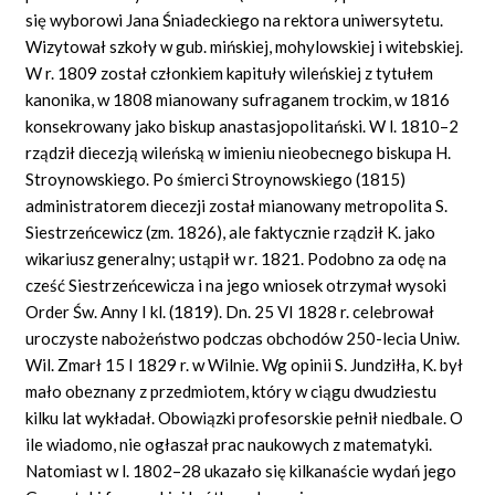
się wyborowi Jana Śniadeckiego na rektora uniwersytetu.
Wizytował szkoły w gub. mińskiej, mohylowskiej i witebskiej.
W r. 1809 został członkiem kapituły wileńskiej z tytułem
kanonika, w 1808 mianowany sufraganem trockim, w 1816
konsekrowany jako biskup anastasjopolitański. W l. 1810–2
rządził diecezją wileńską w imieniu nieobecnego biskupa H.
Stroynowskiego. Po śmierci Stroynowskiego (1815)
administratorem diecezji został mianowany metropolita S.
Siestrzeńcewicz (zm. 1826), ale faktycznie rządził K. jako
wikariusz generalny; ustąpił w r. 1821. Podobno za odę na
cześć Siestrzeńcewicza i na jego wniosek otrzymał wysoki
Order Św. Anny I kl. (1819). Dn. 25 VI 1828 r. celebrował
uroczyste nabożeństwo podczas obchodów 250-lecia Uniw.
Wil. Zmarł 15 I 1829 r. w Wilnie. Wg opinii S. Jundziłła, K. był
mało obeznany z przedmiotem, który w ciągu dwudziestu
kilku lat wykładał. Obowiązki profesorskie pełnił niedbale. O
ile wiadomo, nie ogłaszał prac naukowych z matematyki.
Natomiast w l. 1802–28 ukazało się kilkanaście wydań jego