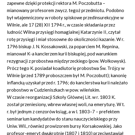
zapewne dzięki protekcji rektora M. Poczobutta –
mianowany profesorem zwycz. tegoż przedmiotu. Podobno
był wtajemniczony w roboty spiskowe przedinsurekcyjne w
Wilnie, ale 17 (28) XII 1794 r., w czasie składania przez
ludność Wilna przysięgi homagialnej Katarzynie II, czytał
rotę przysięgi i miał stosowne do okoliczności kazanie. W r.
1796 biskup J. N. Kossakowski, za poparciem M. Repnina,
mianował K-a kanclerzem kurii biskupiej, pod warunkiem
rezygnacji z probostwa międzyrzeckiego (pow. Wołkowysk).
Prócz tego K. posiadał koadiutorię probostwa Św. Trójcy w
Wilnie (przed 1789 proboszczem był M. Poczobutt); kanonię
inflancką uzyskał przed r. 1796; do kanclerstwa kurii należało
probostwo w Cudzieniszkach w pow. wileńskim.
W czasie reorganizacji Szkoły Głównej Lit. w r. 1803 K.
został przeniesiony, wbrew własnej woli, na emeryturę. W t.
r. był jednym z cenzorów ksiąg, a w l. 1803–7 – prefektem
seminarium kandydatów do stanu nauczycielskiego przy
Uniw. Wil., również prowizorem bursy Korsakowskiej. Jako
profesor-emeryt dwukrotnie (1807 i 1810) przeciwstawiał