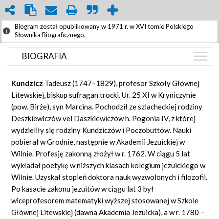
Biogram został opublikowany w 1971 r. w XVI tomie Polskiego
Słownika Biograficznego.
BIOGRAFIA
BIOGRAFIA
Kundzicz
Tadeusz (1747–1829), profesor Szkoły Głównej
GRAF POWIĄZAŃ
Litewskiej, biskup sufragan trocki. Ur. 25 XI w Kryniczynie
(pow. Birże), syn Marcina. Pochodził ze szlacheckiej rodziny
DYSKUSJA
Deszkiewiczów vel Daszkiewiczów h. Pogonia IV, z której
Mapa
wydzieliły się rodziny Kundziczów i Poczobuttów. Nauki
pobierał w Grodnie, następnie w Akademii Jezuickiej w
Wilnie. Profesję zakonną złożył w r. 1762. W ciągu 5 lat
wykładał poetykę w niższych klasach kolegium jezuickiego w
Wilnie. Uzyskał stopień doktora nauk wyzwolonych i filozofii.
Po kasacie zakonu jezuitów w ciągu lat 3 był
wiceprofesorem matematyki wyższej stosowanej w Szkole
Głównej Litewskiej (dawna Akademia Jezuicka), a w r. 1780 –