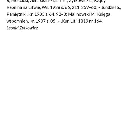
8; Mościcki, Gen. Jasiński, s. 114; Żytkowicz L., Rządy
Repnina na Litwie, Wil. 1938 s. 66, 211, 259–60; – Jundziłł S.,
Pamiętniki, Kr. 1905 s. 64, 92–3; Malinowski M., Księga
wspomnień, Kr. 1907 s. 85; – „Kur. Lit.” 1819 nr 164.
Leonid Żytkowicz