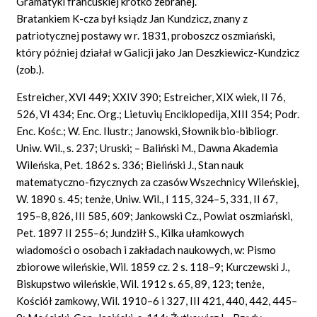
Gramatyki francuskiej krótko zebranej.
Bratankiem K-cza był ksiądz Jan Kundzicz, znany z
patriotycznej postawy w r. 1831, proboszcz oszmiański,
który później działał w Galicji jako Jan Deszkiewicz-Kundzicz
(zob.).
Estreicher, XVI 449; XXIV 390; Estreicher, XIX wiek, II 76,
526, VI 434; Enc. Org.; Lietuvių Enciklopedija, XIII 354; Podr.
Enc. Kośc.; W. Enc. Ilustr.; Janowski, Słownik bio-bibliogr.
Uniw. Wil., s. 237; Uruski; – Baliński M., Dawna Akademia
Wileńska, Pet. 1862 s. 336; Bieliński J., Stan nauk
matematyczno-fizycznych za czasów Wszechnicy Wileńskiej,
W. 1890 s. 45; tenże, Uniw. Wil., I 115, 324–5, 331, II 67,
195–8, 826, III 585, 609; Jankowski Cz., Powiat oszmiański,
Pet. 1897 II 255–6; Jundziłł S., Kilka ułamkowych
wiadomości o osobach i zakładach naukowych, w: Pismo
zbiorowe wileńskie, Wil. 1859 cz. 2 s. 118–9; Kurczewski J.,
Biskupstwo wileńskie, Wil. 1912 s. 65, 89, 123; tenże,
Kościół zamkowy, Wil. 1910–6 i 327, III 421, 440, 442, 445–